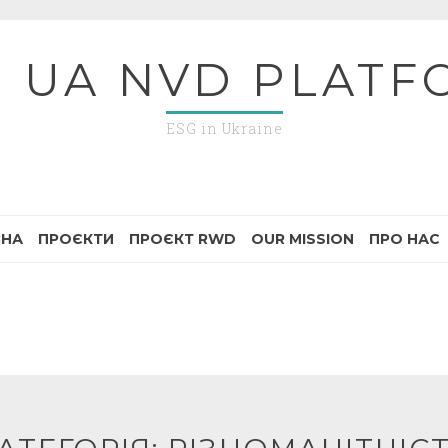
G UA NVD PLATF
ESG in Ukraine
ВНА
ПРОЄКТИ
ПРОЄКТ RWD
OUR MISSION
ПРО НАС