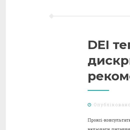
DEI т
дискри
реком
Опублікован
Проксі-консультатив
включати питання р