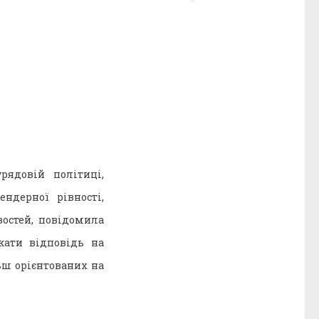
рядовій політиці,
ндерної рівності,
остей, повідомила
жати відповідь на
ьш орієнтованих на