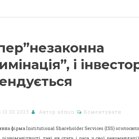
епер”незаконна
мінація”, і інвесто
ендується
о
13.02.2025
Автор
admin
Коментувати
на фірма Institutional Shareholder Services (ISS) оголосил
ізноманітності, такі як стать і раса, у свої рекомендац