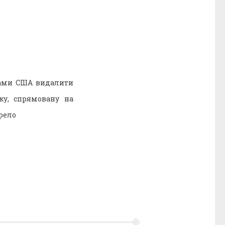
тами США видалити
ку, спрямовану на
ерело