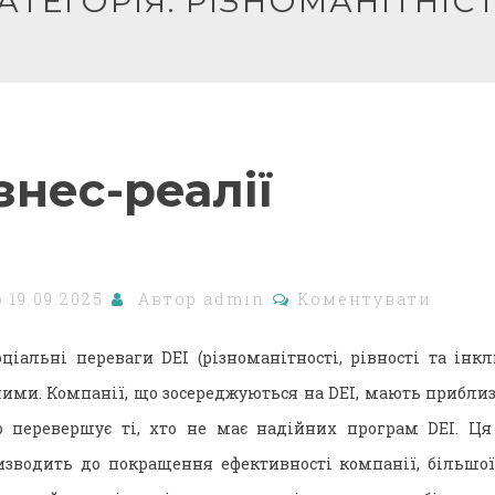
АТЕГОРІЯ:
РІЗНОМАНІТНІС
ізнес-реалії
о
19.09.2025
Автор
admin
Коментувати
оціальні переваги DEI (різноманітності, рівності та інк
ими. Компанії, що зосереджуються на DEI, мають приблиз
що перевершує ті, хто не має надійних програм DEI. Ця
изводить до покращення ефективності компанії, більшої