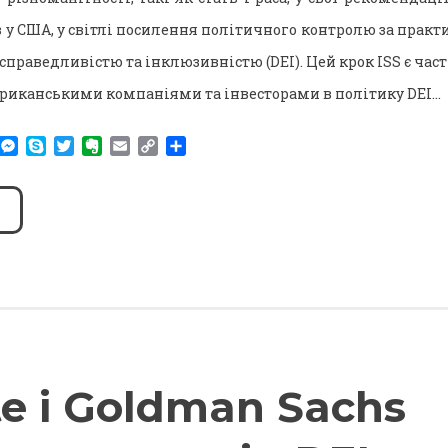
 у США, у світлі посилення політичного контролю за прак
 справедливістю та інклюзивністю (DEI). Цей крок ISS є час
ериканськими компаніями та інвесторами в політику DEI…
am
r
WhatsApp
Messenger
Skype
Twitter
Evernote
Email
Copy
Поділитися
Link
te і Goldman Sachs