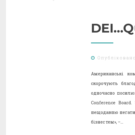
DEI…Q
Опублікован
Американські ком
скорочують благо
одночасно посилю
Conference Board
нещодавню негатив
бізнес тем», –…