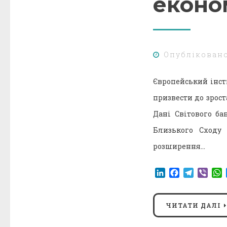
еконо
Опублікован
Європейський інст
призвести до зрост
Дані Світового ба
Близького Сходу
розширення…
LinkedIn
Facebook
Telegr
Vibe
ЧИТАТИ ДАЛІ