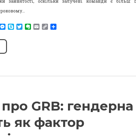
еки зайнятості, оскільки залучені команди є більш 
троковому…
am
r
WhatsApp
Messenger
Skype
Twitter
Evernote
Email
Copy
Поділитися
Link
про GRB: гендерна
ть як фактор