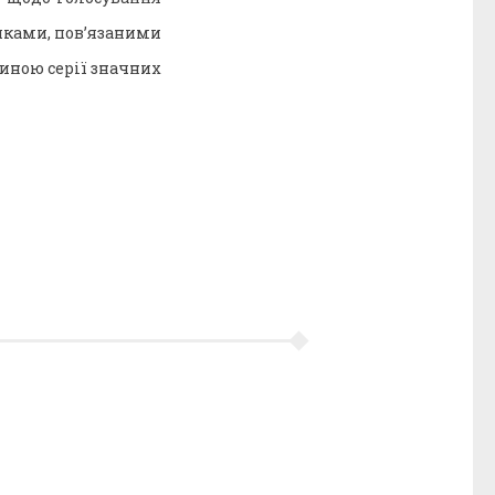
тиками, пов’язаними
тиною серії значних