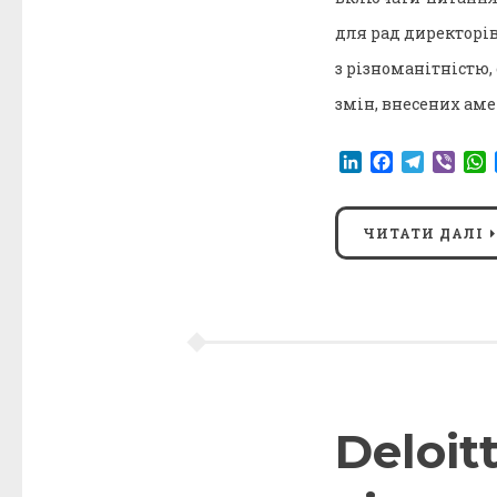
для рад директорів
з різноманітністю,
змін, внесених ам
LinkedIn
Facebook
Telegr
Vibe
ЧИТАТИ ДАЛІ
Deloit