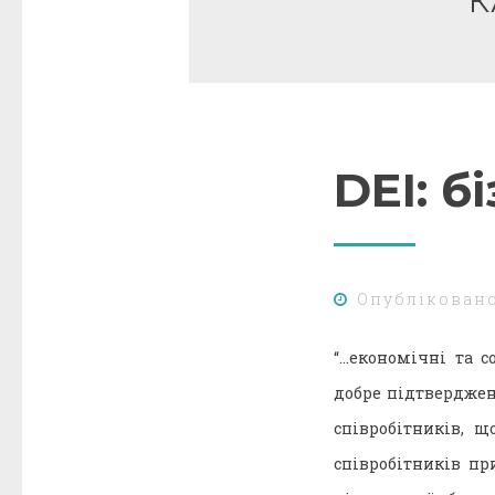
К
DEI: б
Опублікован
“…економічні та с
добре підтверджен
співробітників, 
співробітників пр