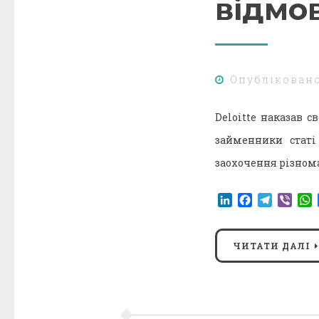
відмо
Опублікован
Deloitte наказав
займенники статі
заохочення різнома
LinkedIn
Facebook
Telegr
Vibe
ЧИТАТИ ДАЛІ