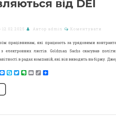
вляються від DEI
о
12.02.2025
Автор
admin
Коментувати
 своїм працівникам, які працюють за урядовими контрак
 з електронних листів. Goldman Sachs скасував політи
нітності в радах компаній, які він виводить на біржу. Дж
am
r
WhatsApp
Messenger
Skype
Twitter
Evernote
Email
Copy
Поділитися
Link