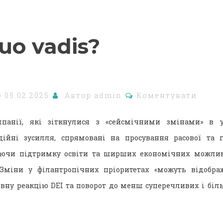
uo vadis?
о
05.02.2025
Автор
admin
Коментувати
панії, які зіткнулися з «сейсмічними змінами» в у
дійні зусилля, спрямовані на просування расової та ге
ючи підтримку освіти та ширших економічних можлив
. Зміни у філантропічних пріоритетах «можуть відобра
ну реакцію DEI та поворот до менш суперечливих і біл