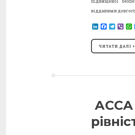
підвищеної безп
відданими довгос
LinkedIn
Facebook
Telegr
Vibe
ЧИТАТИ ДАЛІ
АССА 
рівніс