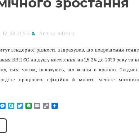
мічного зростання
о
12.03.2025
Автор
admin
итут гендерної рівності підрахував, що покращення генде
ання ВВП ЄС на душу населення на 1,5-2% до 2030 року та на 
нку, тим часом, показують, що жінки в країнах Східної 
 рідше працюють офіційно й мають менше можливос
am
r
WhatsApp
Messenger
Skype
Twitter
Evernote
Email
Copy
Поділитися
Link