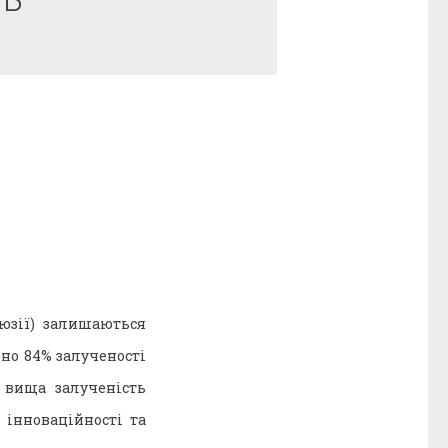
ТЬ
люзії) залишаються
но 84% залученості
 вища залученість
 інноваційності та