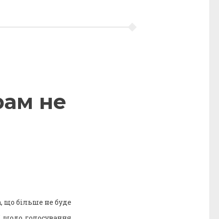
рам не
а, що більше не буде
ії щодо голосування