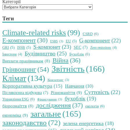
Категорії
Теги
Climate-related risks
(99)
CSRD
(6)
E-компонент
(30)
G-компонент
(22)
EU
(5)
ESRS
(3)
S-компонет
(23)
SEC
(7)
GRI
(5)
ISSB
(5)
Zero emissions
(4)
Будівництво
(25)
Бухоблік
(6)
Інвестори
(4)
Війна
(36)
Виплати працівникам
(8)
Звітність
(166)
Грінвошинг
(54)
Клімат
(134)
Консалтинг
(3)
Корпоративна культура
(15)
Навчання
(10)
Суттєвість
(22)
Різноманіття
(9)
Післявоєнна відбудова
(7)
бухоблік
(19)
Управління ESG
(6)
Фінансування
(3)
дослідження
(37)
біорозмаїття
(8)
екологія
(6)
загальне
(165)
економіка
(9)
законодавство
(72)
зелена енергетика
(18)
людський капітал
(24)