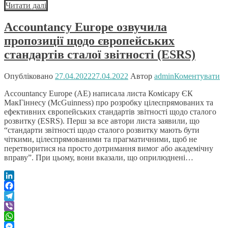
Читати далі
Link
Поділитися
Accountancy Europe озвучила
пропозиції щодо європейських
стандартів сталої звітності (ESRS)
Опубліковано
27.04.2022
27.04.2022
Автор
admin
Коментувати
Accountancy Europe (AE) написала листа Комісару ЄК
МакГіннесу (McGuinness) про розробку цілеспрямованих та
ефективних європейських стандартів звітності щодо сталого
розвитку (ESRS). Перш за все автори листа заявили, що
“стандарти звітності щодо сталого розвитку мають бути
чіткими, цілеспрямованими та прагматичними, щоб не
перетворитися на просто дотримання вимог або академічну
вправу”. При цьому, вони вказали, що оприлюднені…
LinkedIn
Facebook
Telegram
Viber
WhatsApp