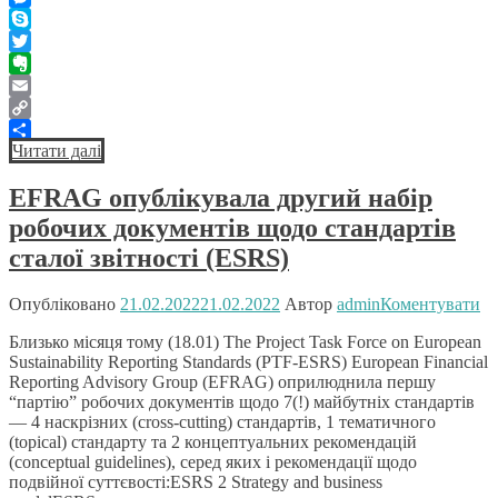
Messenger
Skype
Twitter
Evernote
Email
Copy
Читати далі
Link
Поділитися
EFRAG опублікувала другий набір
робочих документів щодо стандартів
сталої звітності (ESRS)
Опубліковано
21.02.2022
21.02.2022
Автор
admin
Коментувати
Близько місяця тому (18.01) The Project Task Force on European
Sustainability Reporting Standards (PTF-ESRS) European Financial
Reporting Advisory Group (EFRAG) оприлюднила першу
“партію” робочих документів щодо 7(!) майбутніх стандартів
— 4 наскрізних (cross-cutting) стандартів, 1 тематичного
(topical) стандарту та 2 концептуальних рекомендацій
(conceptual guidelines), серед яких і рекомендації щодо
подвійної суттєвості:ESRS 2 Strategy and business