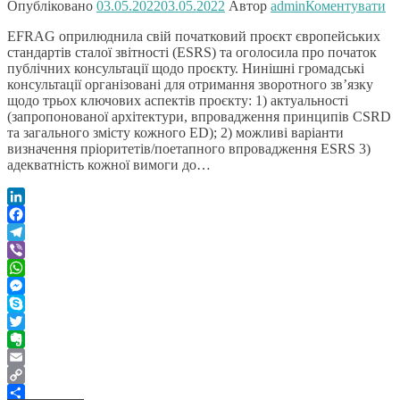
Опубліковано
03.05.2022
03.05.2022
Автор
admin
Коментувати
EFRAG оприлюднила свій початковий проєкт європейських
стандартів сталої звітності (ESRS) та оголосила про початок
публічних консультації щодо проєкту. Нинішні громадські
консультації організовані для отримання зворотного зв’язку
щодо трьох ключових аспектів проєкту: 1) актуальності
(запропонованої архітектури, впровадження принципів CSRD
та загального змісту кожного ED); 2) можливі варіанти
визначення пріоритетів/поетапного впровадження ESRS 3)
адекватність кожної вимоги до…
LinkedIn
Facebook
Telegram
Viber
WhatsApp
Messenger
Skype
Twitter
Evernote
Email
Copy