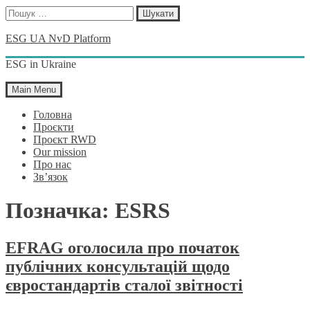
Пошук:
Skip
ESG UA NvD Platform
to
content
ESG in Ukraine
Main Menu
Головна
Проєкти
Проєкт RWD
Our mission
Про нас
Зв’язок
Позначка:
ESRS
EFRAG оголосила про початок
публічних консультацій щодо
євростандартів сталої звітності