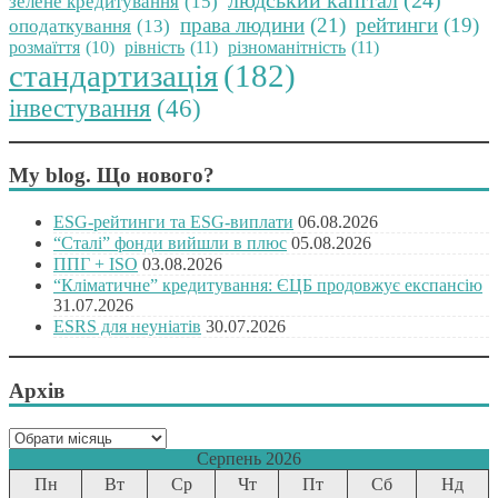
зелене кредитування
(15)
права людини
(21)
рейтинги
(19)
оподаткування
(13)
розмаїття
(10)
рівність
(11)
різноманітність
(11)
стандартизація
(182)
інвестування
(46)
My blog. Що нового?
ESG-рейтинги та ESG-виплати
06.08.2026
“Сталі” фонди вийшли в плюс
05.08.2026
ППГ + ISO
03.08.2026
“Кліматичне” кредитування: ЄЦБ продовжує експансію
31.07.2026
ESRS для неуніатів
30.07.2026
Архів
Архів
Серпень 2026
Пн
Вт
Ср
Чт
Пт
Сб
Нд