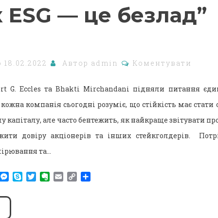
к ESG — це безлад”
о
18.02.2022
Автор
admin
Коментувати
ert G. Eccles та Bhakti Mirchandani підняли питання єди
кожна компанія сьогодні розуміє, що стійкість має стати о
лу капіталу, але часто бентежить, як найкраще звітувати пр
жити довіру акціонерів та інших стейкголдерів. Потр
мірювання та…
am
r
WhatsApp
Messenger
Skype
Twitter
Evernote
Email
Copy
Поділитися
Link