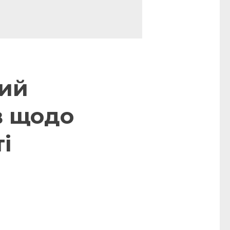
гий
в щодо
і