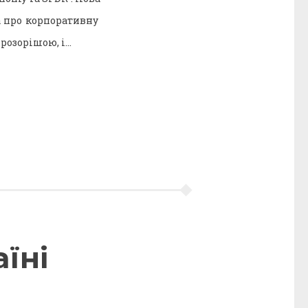
а про корпоративну
прозорішою, і…
їні