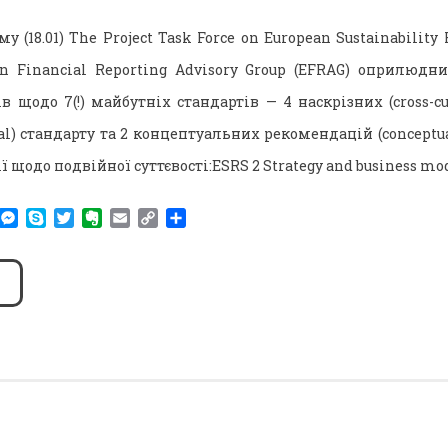
 (18.01) The Project Task Force on European Sustainability
an Financial Reporting Advisory Group (EFRAG) оприлюдн
 щодо 7(!) майбутніх стандартів — 4 наскрізних (cross-cut
al) стандарту та 2 концептуальних рекомендацій (conceptual
ї щодо подвійної суттєвості:ESRS 2 Strategy and business m
am
r
WhatsApp
Messenger
Skype
Twitter
Evernote
Email
Copy
Поділитися
Link