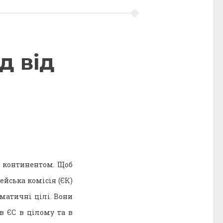
д від
м континентом. Щоб
ейська комісія (ЄК)
іматичні цілі. Вони
в ЄС в цілому та в