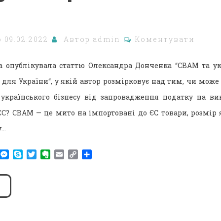
о
09.02.2022
Автор
admin
Коментувати
 опублікувала статтю Олександра Донченка “СВАМ та ук
для України“, у якій автор розмірковує над тим, чи може 
українського бізнесу від запровадження податку на в
 ЄС? CBAM — це мито на імпортовані до ЄС товари, розмір 
у…
am
r
WhatsApp
Messenger
Skype
Twitter
Evernote
Email
Copy
Поділитися
Link