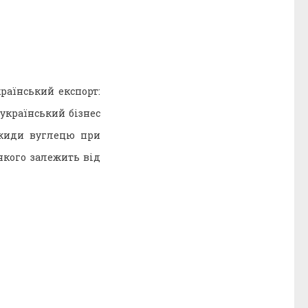
раїнський експорт:
український бізнес
икиди вуглецю при
якого залежить від