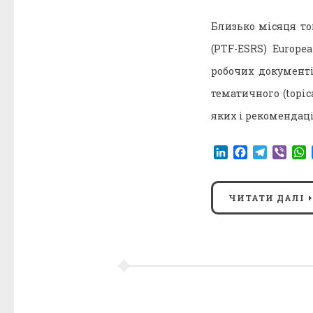
Близько місяця тому
(PTF-ESRS) Europe
робочих документів
тематичного (topic
яких і рекомендаці
LinkedIn
Facebook
Telegr
Vibe
ЧИТАТИ ДАЛІ