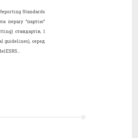
 Reporting Standards
ила першу “партію”
ting) стандартів, 1
 guidelines), серед
odelESRS…