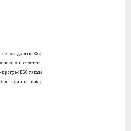
них стндартів ESG-
сновою її стратегії
о прогрес ESG таким
ібен єдиний набір