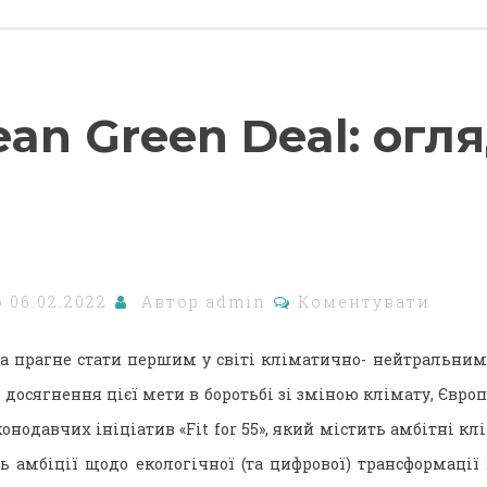
an Green Deal: огля
о
06.02.2022
Автор
admin
Коментувати
па прагне стати першим у світі кліматично- нейтральни
досягнення цієї мети в боротьбі зі зміною клімату, Європ
онодавчих ініціатив «Fit for 55», який містить амбітні кл
ь амбіції щодо екологічної (та цифрової) трансформації 