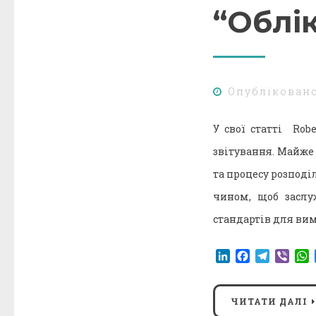
“Облі
Опублікован
У свої статті Rob
звітування. Майже 
та процесу розподі
чином, щоб заслу
стандартів для ви
LinkedIn
Facebook
Telegr
Vibe
ЧИТАТИ ДАЛІ