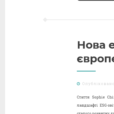
Нова е
європе
Опублікован
Стаття Sophie Ch
ландшафті ESG-зві
сталого розвитку д