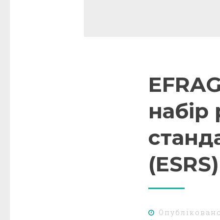
EFRAG
набір
станда
(ESRS)
Опублікован