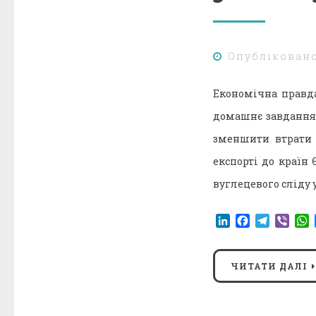
Опублікован
Економічна правда
домашнє завдання 
зменшити втрати 
експорті до країн
вуглецевого сліду 
LinkedIn
Facebook
Telegr
Vibe
ЧИТАТИ ДАЛІ