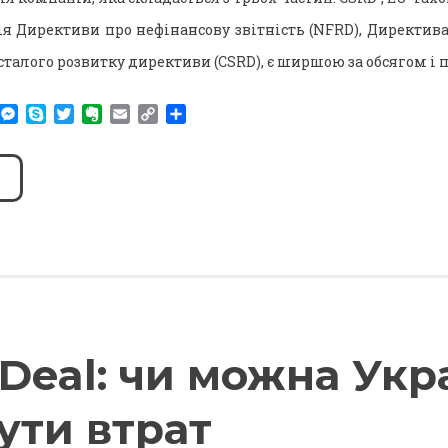
ія Директиви про нефінансову звітність (NFRD), Директив
 сталого розвитку директиви (CSRD), є ширшою за обсягом і 
am
r
WhatsApp
Messenger
Skype
Twitter
Evernote
Email
Copy
Поділитися
Link
Deal: чи можна Укра
ути втрат