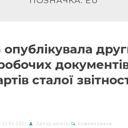
ПОЗНАЧКА:
EU
 опублікувала дру
 робочих документі
ртів сталої звітност
о
21.02.2022
Автор
admin
Коментувати