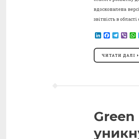
вдосконалена верс
звітність в області
LinkedIn
Facebook
Telegr
Vibe
ЧИТАТИ ДАЛІ
Green 
уникн