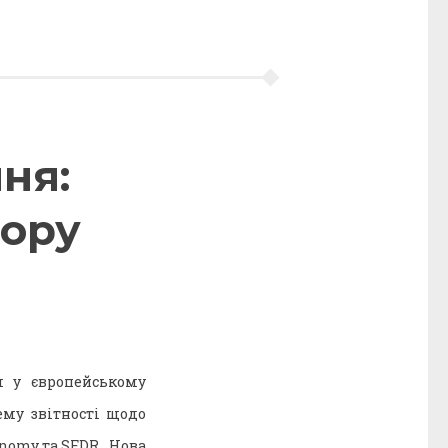
ня:
зору
м у європейському
ему звітності щодо
nomy та SFDR . Нова