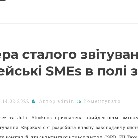
ра сталого звітуван
йські SMEs в полі 
о
14.02.2022
Автор
admin
Коментувати
irez та Julie Stuckens присвячена прийдешнеім зміна
тування. Єврокомісія розробила власну законодавчу сист
ля компаній, яка складається з трьох частин: CSRD , EU Taxo