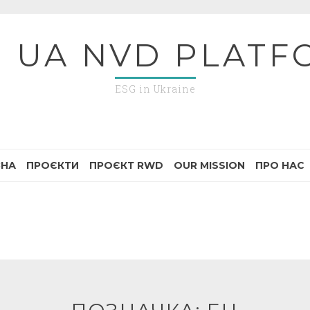
G UA NVD PLATF
ESG in Ukraine
ВНА
ПРОЄКТИ
ПРОЄКТ RWD
OUR MISSION
ПРО НАС