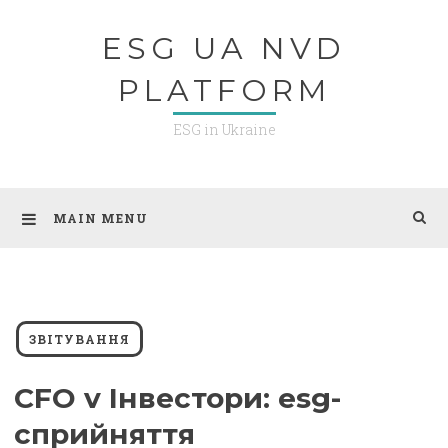
Skip
ESG UA NVD
to
content
PLATFORM
ESG in Ukraine
MAIN MENU
ЗВІТУВАННЯ
CFO v Інвестори: esg-
сприйняття