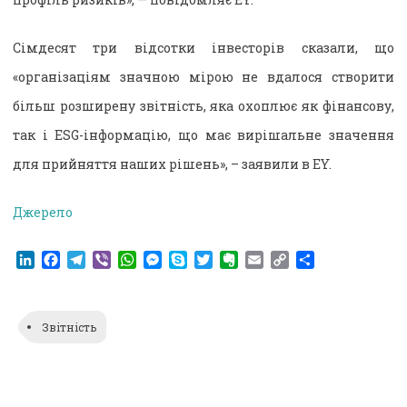
Сімдесят три відсотки інвесторів сказали, що
«організаціям значною мірою не вдалося створити
більш розширену звітність, яка охоплює як фінансову,
так і ESG-інформацію, що має вирішальне значення
для прийняття наших рішень», – заявили в EY.
Джерело
LinkedIn
Facebook
Telegram
Viber
WhatsApp
Messenger
Skype
Twitter
Evernote
Email
Copy
Поділитися
Link
Звітність