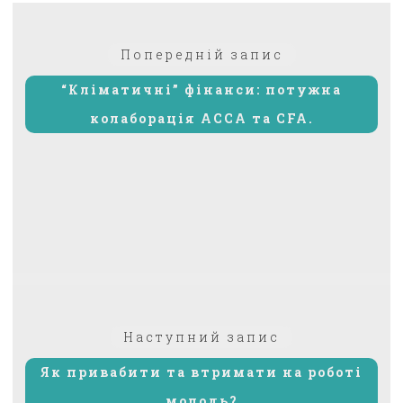
Навігація
Попередній:
Попередній запис
записів
“Кліматичні” фінанси: потужна
колаборація АССА та CFA.
Наступний
Наступний запис
запис:
Як привабити та втримати на роботі
молодь?