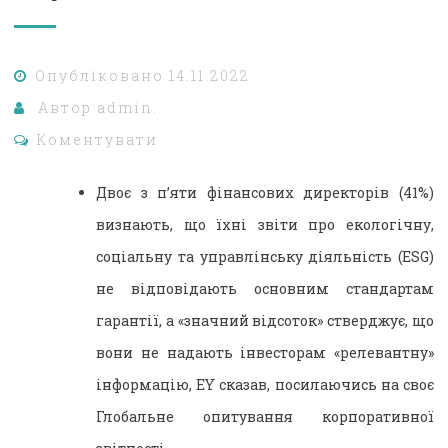
Опубліковано
14.11.2022
Автор
admin.
Коментувати
Двоє з п’яти фінансових директорів (41%)
визнають, що їхні звіти про екологічну,
соціальну та управлінську діяльність (ESG)
не відповідають основним стандартам
гарантії, а «значний відсоток» стверджує, що
вони не надають інвесторам «релевантну»
інформацію, EY сказав, посилаючись на своє
Глобальне опитування корпоративної