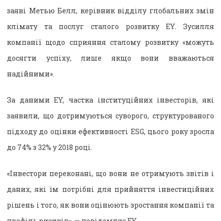
заяві Метью Белл, керівник відділу глобальних змін
клімату та послуг сталого розвитку EY. Зусилля
компанії щодо сприяння сталому розвитку «можуть
досягти успіху, лише якщо вони вважаються
надійними».
За даними EY, частка інституційних інвесторів, які
заявили, що дотримуються суворого, структурованого
підходу до оцінки ефективності ESG, цього року зросла
до 74% з 32% у 2018 році.
«Інвестори переконані, що вони не отримують звітів і
даних, які їм потрібні для прийняття інвестиційних
рішень і того, як вони оцінюють зростання компанії та
профіль ризиків», — повідомляє EY.