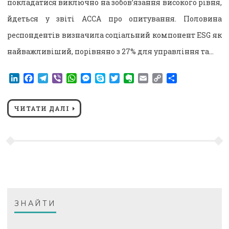
покладатися виключно на зобов’язання високого рівня,
йдеться у звіті ACCA про опитування. Половина
респондентів визначила соціальний компонент ESG як
найважливіший, порівняно з 27% для управління та…
LinkedIn
Facebook
Telegram
Viber
WhatsApp
Messenger
Skype
Twitter
Evernote
Email
Copy
Поділитися
Link
ЧИТАТИ ДАЛІ
ЗНАЙТИ