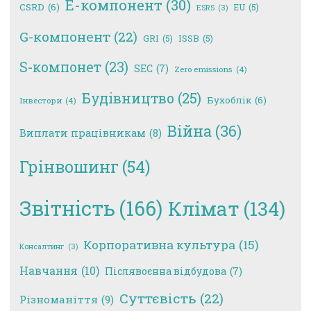
E-компонент
(30)
CSRD
(6)
EU
(5)
ESRS
(3)
G-компонент
(22)
GRI
(5)
ISSB
(5)
S-компонет
(23)
SEC
(7)
Zero emissions
(4)
Будівництво
(25)
Бухоблік
(6)
Інвестори
(4)
Війна
(36)
Виплати працівникам
(8)
Грінвошинг
(54)
Звітність
(166)
Клімат
(134)
Корпоративна культура
(15)
Консалтинг
(3)
Навчання
(10)
Післявоєнна відбудова
(7)
Суттєвість
(22)
Різноманіття
(9)