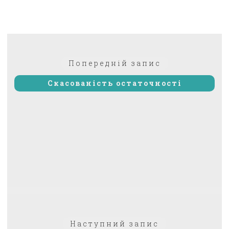
Навігація
Попередній:
Попередній запис
записів
Скасованість остаточності
Наступний
Наступний запис