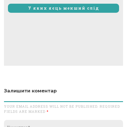
запис:
У яких яєць менший слід
Залишити коментар
YOUR EMAIL ADDRESS WILL NOT BE PUBLISHED. REQUIRED
FIELDS ARE MARKED
*
Коментар*