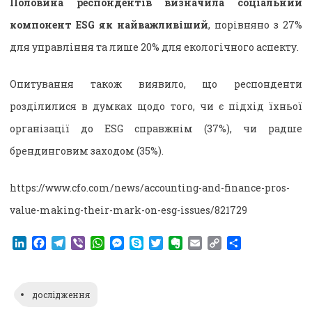
Половина респондентів визначила соціальний
компонент ESG як найважливіший
, порівняно з 27%
для управління та лише 20% для екологічного аспекту.
Опитування також виявило, що респонденти
розділилися в думках щодо того, чи є підхід їхньої
організації до ESG справжнім (37%), чи радше
брендинговим заходом (35%).
https://www.cfo.com/news/accounting-and-finance-pros-
value-making-their-mark-on-esg-issues/821729
LinkedIn
Facebook
Telegram
Viber
WhatsApp
Messenger
Skype
Twitter
Evernote
Email
Copy
Поділитися
Link
дослідження