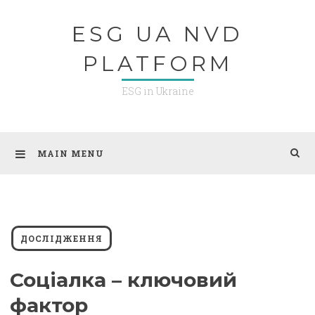
Skip
ESG UA NVD
to
content
PLATFORM
ESG in Ukraine
MAIN MENU
ДОСЛІДЖЕННЯ
Соціалка – ключовий
фактор