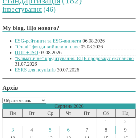
стандартизація
(182)
інвестування
(46)
My blog. Що нового?
ESG-рейтинги та ESG-виплати
06.08.2026
“Сталі” фонди вийшли в плюс
05.08.2026
ППГ + ISO
03.08.2026
“Кліматичне” кредитування: ЄЦБ продовжує експансію
31.07.2026
ESRS для неуніатів
30.07.2026
Архів
Архів
Серпень 2026
Пн
Вт
Ср
Чт
Пт
Сб
Нд
1
2
3
4
5
6
7
8
9