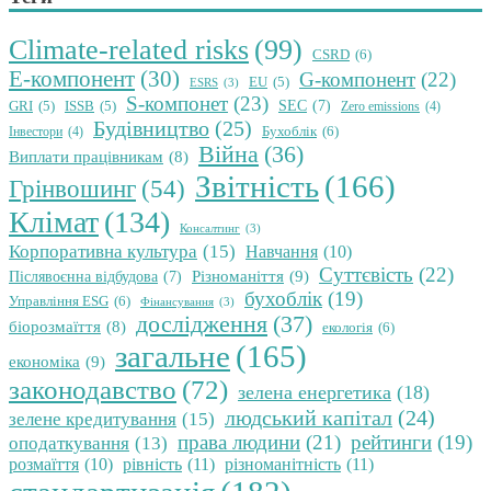
Climate-related risks
(99)
CSRD
(6)
E-компонент
(30)
G-компонент
(22)
EU
(5)
ESRS
(3)
S-компонет
(23)
SEC
(7)
GRI
(5)
ISSB
(5)
Zero emissions
(4)
Будівництво
(25)
Бухоблік
(6)
Інвестори
(4)
Війна
(36)
Виплати працівникам
(8)
Звітність
(166)
Грінвошинг
(54)
Клімат
(134)
Консалтинг
(3)
Корпоративна культура
(15)
Навчання
(10)
Суттєвість
(22)
Різноманіття
(9)
Післявоєнна відбудова
(7)
бухоблік
(19)
Управління ESG
(6)
Фінансування
(3)
дослідження
(37)
біорозмаїття
(8)
екологія
(6)
загальне
(165)
економіка
(9)
законодавство
(72)
зелена енергетика
(18)
людський капітал
(24)
зелене кредитування
(15)
права людини
(21)
рейтинги
(19)
оподаткування
(13)
розмаїття
(10)
рівність
(11)
різноманітність
(11)