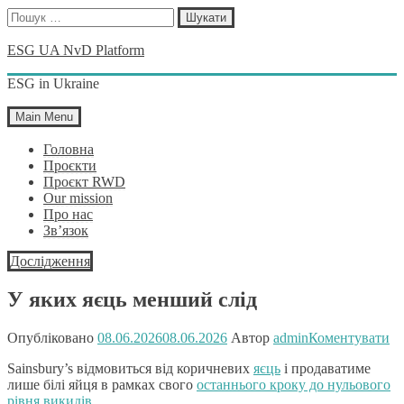
Пошук:
Skip
ESG UA NvD Platform
to
content
ESG in Ukraine
Main Menu
Головна
Проєкти
Проєкт RWD
Our mission
Про нас
Зв’язок
Дослідження
У яких яєць менший слід
Опубліковано
08.06.2026
08.06.2026
Автор
admin
Коментувати
Sainsbury’s відмовиться від коричневих
яєць
і продаватиме
лише білі яйця в рамках свого
останнього кроку до нульового
рівня викидів .