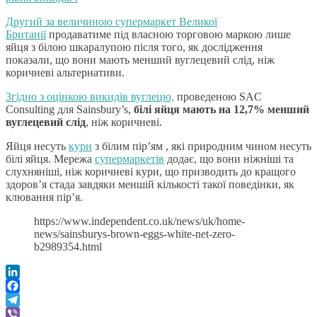
Другий за величиною супермаркет Великої
Британії
продаватиме під власною торговою маркою лише
яйця з білою шкаралупою після того, як дослідження
показали, що вони мають менший вуглецевий слід, ніж
коричневі альтернативи.
Згідно з оцінкою викидів вуглецю,
проведеною SAC
Consulting для Sainsbury’s,
білі яйця мають на 12,7% менший
вуглецевий слід
, ніж коричневі.
Яйця несуть
кури
з білим пір’ям , які природним чином несуть
білі яйця. Мережа
супермаркетів
додає, що вони ніжніші та
слухняніші, ніж коричневі кури, що призводить до кращого
здоров’я стада завдяки меншій кількості такої поведінки, як
клювання пір’я.
https://www.independent.co.uk/news/uk/home-
news/sainsburys-brown-eggs-white-net-zero-
b2989354.html
LinkedIn
Facebook
Telegram