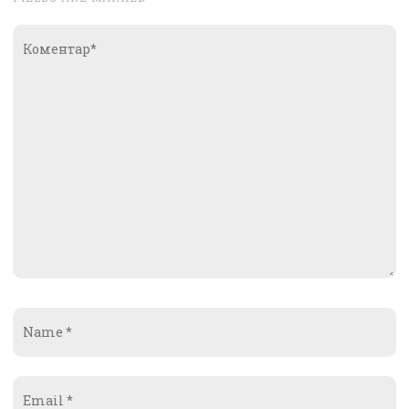
Коментар*
Name
*
Email