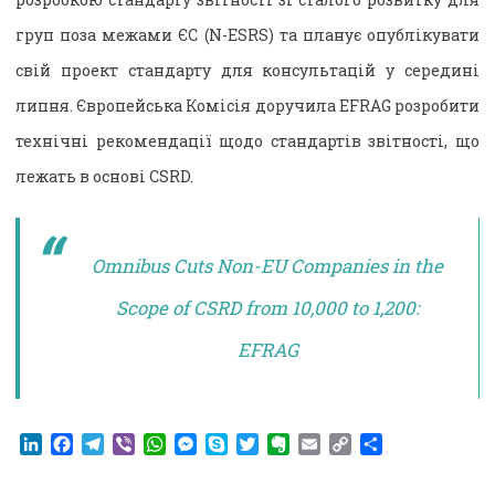
груп поза межами ЄС (N-ESRS) та планує опублікувати
свій проект стандарту для консультацій у середині
липня. Європейська Комісія доручила EFRAG розробити
технічні рекомендації щодо стандартів звітності, що
лежать в основі CSRD.
Omnibus Cuts Non-EU Companies in the
Scope of CSRD from 10,000 to 1,200:
EFRAG
LinkedIn
Facebook
Telegram
Viber
WhatsApp
Messenger
Skype
Twitter
Evernote
Email
Copy
Поділитися
Link