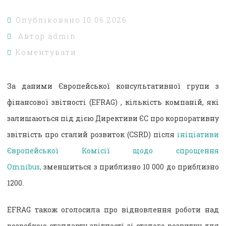
Опубліковано
10.06.2026
Автор
admin
Коментувати
За даними Європейської консультативної групи з
фінансової звітності (EFRAG) , кількість компаній, які
залишаються під дією Директиви ЄС про корпоративну
звітність про сталий розвиток (CSRD) після
ініціативи
Європейської Комісії щодо спрощення
Omnibus,
зменшиться з приблизно 10 000 до приблизно
1200.
EFRAG також оголосила про відновлення роботи над
розробкою стандарту звітності зі сталого розвитку для