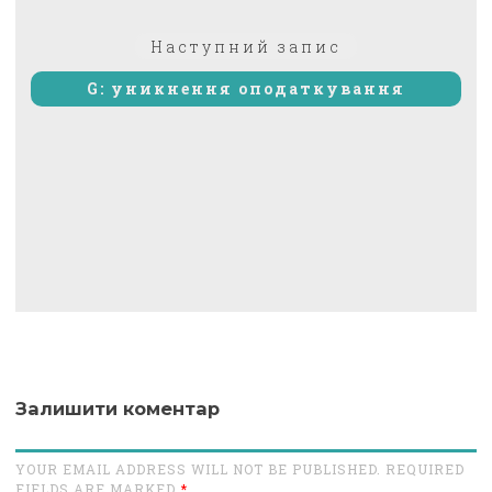
Наступний
Наступний запис
запис:
G: уникнення оподаткування
Залишити коментар
YOUR EMAIL ADDRESS WILL NOT BE PUBLISHED. REQUIRED
FIELDS ARE MARKED
*