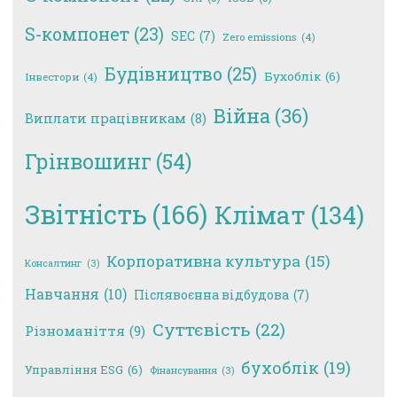
S-компонет
(23)
SEC
(7)
Zero emissions
(4)
Будівництво
(25)
Бухоблік
(6)
Інвестори
(4)
Війна
(36)
Виплати працівникам
(8)
Грінвошинг
(54)
Звітність
(166)
Клімат
(134)
Корпоративна культура
(15)
Консалтинг
(3)
Навчання
(10)
Післявоєнна відбудова
(7)
Суттєвість
(22)
Різноманіття
(9)
бухоблік
(19)
Управління ESG
(6)
Фінансування
(3)