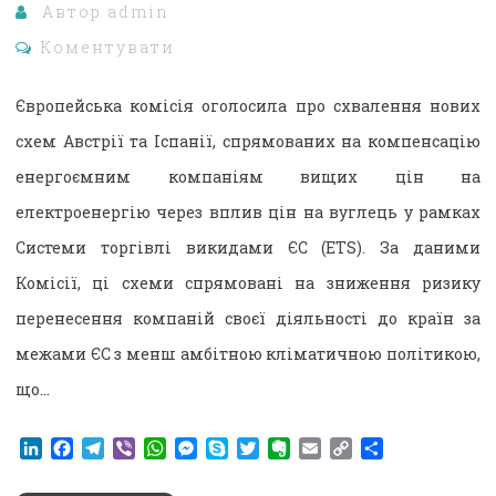
Автор
admin
Коментувати
Європейська комісія оголосила про схвалення нових
схем Австрії та Іспанії, спрямованих на компенсацію
енергоємним компаніям вищих цін на
електроенергію через вплив цін на вуглець у рамках
Системи торгівлі викидами ЄС (ETS). За даними
Комісії, ці схеми спрямовані на зниження ризику
перенесення компаній своєї діяльності до країн за
межами ЄС з менш амбітною кліматичною політикою,
що…
LinkedIn
Facebook
Telegram
Viber
WhatsApp
Messenger
Skype
Twitter
Evernote
Email
Copy
Поділитися
Link