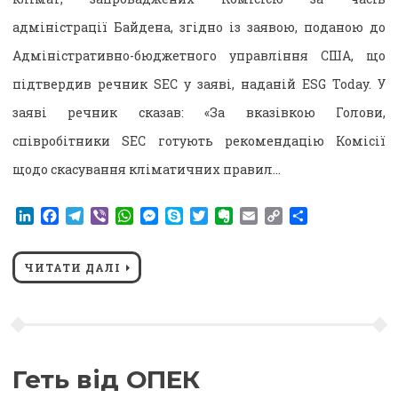
адміністрації Байдена, згідно із заявою, поданою до
Адміністративно-бюджетного управління США, що
підтвердив речник SEC у заяві, наданій ESG Today. У
заяві речник сказав: «За вказівкою Голови,
співробітники SEC готують рекомендацію Комісії
щодо скасування кліматичних правил…
LinkedIn
Facebook
Telegram
Viber
WhatsApp
Messenger
Skype
Twitter
Evernote
Email
Copy
Поділитися
Link
ЧИТАТИ ДАЛІ
Геть від ОПЕК