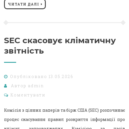
ЧИТАТИ ДАЛІ
SEC скасовує кліматичну
звітність
Опубліковано
13.05.2026
Автор
admin
Коментувати
Комісія з цінних паперів та бірж США (SEC) розпочинає
процес скасування правил розкриття інформації про
клімат, запроваджених Комісією за часів