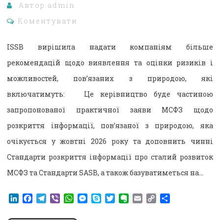
Автор
admin
Коментувати
ISSB вирішила надати компаніям більше
рекомендацій щодо виявлення та оцінки ризиків і
можливостей, пов’язаних з природою, які
включатимуть: Це керівництво буде частиною
запропонованої практичної заяви МСФЗ щодо
розкриття інформації, пов’язаної з природою, яка
очікується у жовтні 2026 року та доповнить чинні
Стандарти розкриття інформації про сталий розвиток
МСФЗ та Стандарти SASB, а також базуватиметься на…
LinkedIn
Facebook
Telegram
Viber
WhatsApp
Messenger
Skype
Twitter
Evernote
Email
Copy
Поділитися
Link