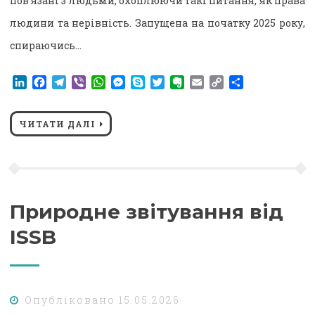
пов’язані з людьми, охоплюючи такі питання, як права
людини та нерівність. Запущена на початку 2025 року,
спираючись…
LinkedIn
Facebook
Telegram
Viber
WhatsApp
Messenger
Skype
Twitter
Evernote
Email
Copy
Поділитися
Link
ЧИТАТИ ДАЛІ
Природне звітування від
ISSB
Опубліковано
15.05.2026