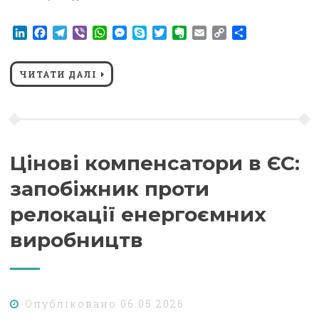
LinkedIn
Facebook
Telegram
Viber
WhatsApp
Messenger
Skype
Twitter
Evernote
Email
Copy
Поділитися
Link
ЧИТАТИ ДАЛІ
Цінові компенсатори в ЄС:
запобіжник проти
релокації енергоємних
виробництв
Опубліковано
06.05.2026