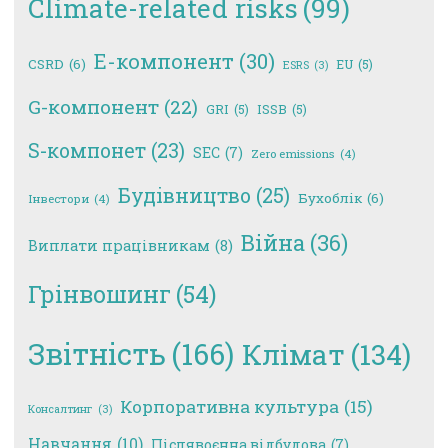
Climate-related risks
(99)
E-компонент
(30)
CSRD
(6)
EU
(5)
ESRS
(3)
G-компонент
(22)
GRI
(5)
ISSB
(5)
S-компонет
(23)
SEC
(7)
Zero emissions
(4)
Будівництво
(25)
Бухоблік
(6)
Інвестори
(4)
Війна
(36)
Виплати працівникам
(8)
Грінвошинг
(54)
Звітність
(166)
Клімат
(134)
Корпоративна культура
(15)
Консалтинг
(3)
Навчання
(10)
Післявоєнна відбудова
(7)