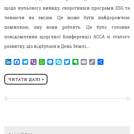
щодо нульового викиду, скоротивши програми ESG та
чекаючи на зміни. Це може бути найдорожчою
помилкою, яку вони роблять. Це було головне
повідомлення щорічної Конференції ACCA зі сталого
розвитку, що відбулася в День Землі….
LinkedIn
Facebook
Telegram
Viber
WhatsApp
Messenger
Skype
Twitter
Evernote
Email
Copy
Поділитися
Link
ЧИТАТИ ДАЛІ