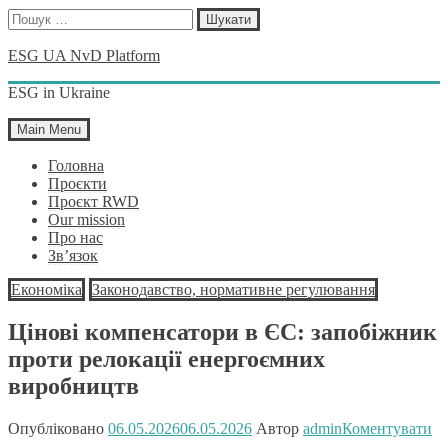
Пошук:
Skip
ESG UA NvD Platform
to
content
ESG in Ukraine
Main Menu
Головна
Проєкти
Проєкт RWD
Our mission
Про нас
Зв’язок
Економіка
Законодавство, нормативне регулювання
Цінові компенсатори в ЄС: запобіжник
проти релокації енергоємних
виробництв
Опубліковано
06.05.2026
06.05.2026
Автор
admin
Коментувати