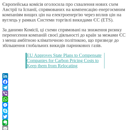
Європейська комісія оголосила про схвалення нових схем
Австрії та Іспанії, спрямованих на компенсацію енергоємним
компаніям вищих цін на електроенергію через вплив цін на
вуглець у рамках Системи торгівлі викидами ЄС (ETS).
За даними Комісії, ці схеми спрямовані на зниження ризику
перенесення компаній своєї діяльності до країн за межами ЄС
з менш амбітною кліматичною політикою, що призведе до
збільшення глобальних викидів парникових газів.
EU Approves State Plans to Compensate
Companies for Carbon Pricing Costs to
Keep them from Relocating
LinkedIn
Facebook
Telegram
Viber
WhatsApp
Messenger
Skype
Twitter
Evernote