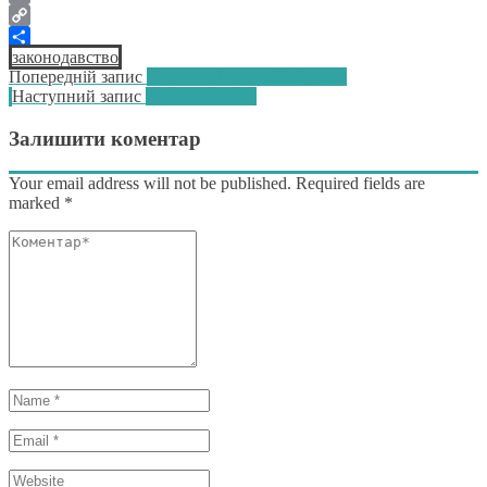
Email
Copy
законодавство
Link
Поділитися
Навігація
Попередній:
Попередній запис
Тренд – відступи і відмови
Наступний
Наступний запис
Геть від ОПЕК
записів
запис:
Залишити коментар
Your email address will not be published. Required fields are
marked
*
Коментар*
Name
*
Email
*
Website