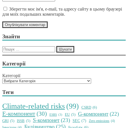
*
Зберегти моє ім'я, e-mail, та адресу сайту в цьому браузері
для моїх подальших коментарів.
Знайти
Пошук:
Категорії
Категорії
Теги
Climate-related risks
(99)
CSRD
(6)
E-компонент
(30)
G-компонент
(22)
EU
(5)
ESRS
(3)
S-компонет
(23)
SEC
(7)
GRI
(5)
ISSB
(5)
Zero emissions
(4)
Будівництво
(25)
Бухоблік
(6)
Інвестори
(4)