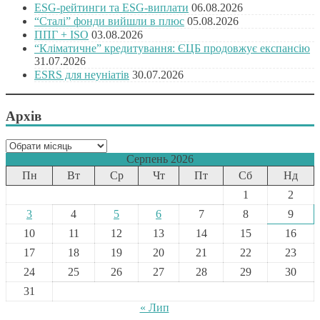
ESG-рейтинги та ESG-виплати
06.08.2026
“Сталі” фонди вийшли в плюс
05.08.2026
ППГ + ISO
03.08.2026
“Кліматичне” кредитування: ЄЦБ продовжує експансію
31.07.2026
ESRS для неуніатів
30.07.2026
Архів
Архів
Серпень 2026
Пн
Вт
Ср
Чт
Пт
Сб
Нд
1
2
3
4
5
6
7
8
9
10
11
12
13
14
15
16
17
18
19
20
21
22
23
24
25
26
27
28
29
30
31
« Лип