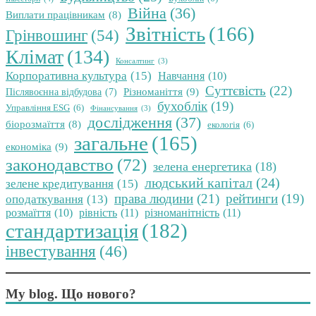
Війна
(36)
Виплати працівникам
(8)
Звітність
(166)
Грінвошинг
(54)
Клімат
(134)
Консалтинг
(3)
Корпоративна культура
(15)
Навчання
(10)
Суттєвість
(22)
Різноманіття
(9)
Післявоєнна відбудова
(7)
бухоблік
(19)
Управління ESG
(6)
Фінансування
(3)
дослідження
(37)
біорозмаїття
(8)
екологія
(6)
загальне
(165)
економіка
(9)
законодавство
(72)
зелена енергетика
(18)
людський капітал
(24)
зелене кредитування
(15)
права людини
(21)
рейтинги
(19)
оподаткування
(13)
розмаїття
(10)
рівність
(11)
різноманітність
(11)
стандартизація
(182)
інвестування
(46)
My blog. Що нового?