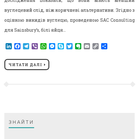
дослідження показали, що вони мають менший
вуглецевий слід, ніж коричневі альтернативи. Згідно з
оцінкою викидів вуглецю, проведеною SAC Consulting
для Sainsbury’s, білі яйця…
LinkedIn
Facebook
Telegram
Viber
WhatsApp
Messenger
Skype
Twitter
Evernote
Email
Copy
Поділитися
Link
ЧИТАТИ ДАЛІ
ЗНАЙТИ