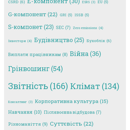
E-компонент
(30)
CSRD
(6)
EU
(5)
ESRS
(3)
G-компонент
(22)
GRI
(5)
ISSB
(5)
S-компонет
(23)
SEC
(7)
Zero emissions
(4)
Будівництво
(25)
Бухоблік
(6)
Інвестори
(4)
Війна
(36)
Виплати працівникам
(8)
Грінвошинг
(54)
Звітність
(166)
Клімат
(134)
Корпоративна культура
(15)
Консалтинг
(3)
Навчання
(10)
Післявоєнна відбудова
(7)
Суттєвість
(22)
Різноманіття
(9)