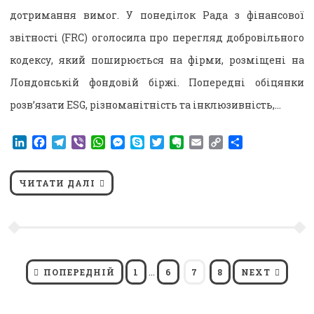
дотримання вимог. У понеділок Рада з фінансової
звітності (FRC) оголосила про перегляд добровільного
кодексу, який поширюється на фірми, розміщені на
Лондонській фондовій біржі. Попередні обіцянки
розв’язати ESG, різноманітність та інклюзивність,…
LinkedIn
Facebook
Telegram
Viber
WhatsApp
Messenger
Skype
Twitter
Evernote
Email
Copy
Поділитися
Link
ЧИТАТИ ДАЛІ
Пагінація
…
PAGE
PAGE
PAGE
PAGE
ПОПЕРЕДНІЙ
1
6
7
8
NEXT
записів