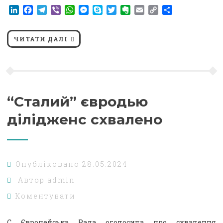
LinkedIn
Facebook
Telegram
Viber
WhatsApp
Messenger
Skype
Twitter
Evernote
Email
Copy
Поділитися
Link
ЧИТАТИ ДАЛІ
“Сталий” євродью
ділідженс схвалено
Опубліковано
28.05.2024
Автор
admin
Коментувати
С Європейська Рада оголосила про схвалення