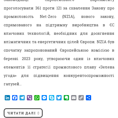
проголосували 361 проти 121 за схвалення Закону про
промисловість Net-Zero (NZIA), нового закону,
спрямованого на підтримку виробництва в ЄС
ключових технологій, необхідних для досягнення
кліматичних та енергетичних цілей Європи. NZIA був
спочатку запропонований Європейською комісією в
березні 2023 року, утворюючи один із ключових
елементів її стратегії промислового плану «Зелена
угода» для підвищення конкурентоспроможності
галузей…
LinkedIn
Facebook
Telegram
Viber
WhatsApp
Messenger
Skype
Twitter
Evernote
Email
Copy
Поділитися
Link
ЧИТАТИ ДАЛІ