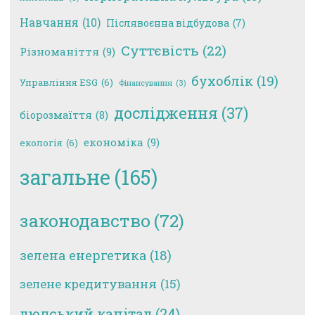
Навчання
(10)
Післявоєнна відбудова
(7)
Суттєвість
(22)
Різноманіття
(9)
бухоблік
(19)
Управління ESG
(6)
Фінансування
(3)
дослідження
(37)
біорозмаїття
(8)
економіка
(9)
екологія
(6)
загальне
(165)
законодавство
(72)
зелена енергетика
(18)
зелене кредитування
(15)
людський капітал
(24)