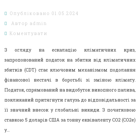
Опубліковано
01.05.2024
Автор
admin
Коментувати
З огляду на ескалацію кліматичних криз,
запропонований податок на збитки від кліматичних
збитків (CDT) стає ключовим механізмом подолання
фінансової нестачі в боротьбі зі зміною клімату.
Податок, спрямований на видобуток викопного палива,
покликаний притягнути галузь до відповідальності за
її значний внесок у глобальні викиди. З початковою
ставкою 5 доларів США за тонну еквіваленту CO2 (CO2e)
у…