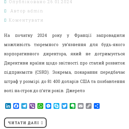
Опубліковано
26.01.2024
Автор
admin
Коментувати
На початку 2024 року у Франції запровадили
можливість тюремного ув’язнення для будь-якого
корпоративного директора, який не дотримується
Директиви країни щодо звітності про сталий розвиток
підприємств (CSRD). Зокрема, покарання передбачає
штраф у розмірі до 81 400 доларів США та позбавлення
волі на строк до п’яти років. Джерело
LinkedIn
Facebook
Telegram
Viber
WhatsApp
Messenger
Skype
Twitter
Evernote
Email
Copy
Поділитися
Link
ЧИТАТИ ДАЛІ