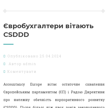
Євробухгалтери вітають
CSDDD
Опубліковано
25.04.2024
Автор
admin
Коментувати
Accountancy Europe вітає остаточне схвалення
Європейським парламентом (ЄП) і Радою Директиви
про належну обачність корпоративного розвитку
(CSDDD). Після більш ніж двох років законодавчого