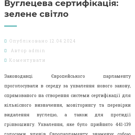
Вуглецева сертифікація:
зелене світло
Опубліковано
12.04.2024
Автор
admin
Коментувати
Законодавці Європейського парламенту
проголосували в середу за ухвалення нового закону,
спрямованого на створення системи сертифікації для
кількісного визначення, моніторингу та перевірки
видалення вуглецю, а також для протидії
грінвошингу. Ухвалення, яке було прийнято 441-139
голосами членів Європарламенту, знаменує собою