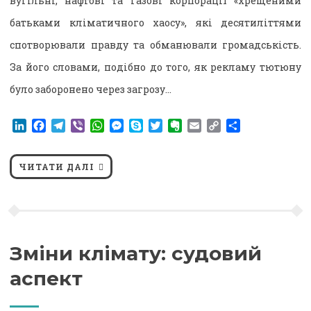
вугільні, нафтові та газові корпорації «хрещеними
батьками кліматичного хаосу», які десятиліттями
спотворювали правду та обманювали громадськість.
За його словами, подібно до того, як рекламу тютюну
було заборонено через загрозу…
LinkedIn
Facebook
Telegram
Viber
WhatsApp
Messenger
Skype
Twitter
Evernote
Email
Copy
Поділитися
Link
ЧИТАТИ ДАЛІ
Зміни клімату: судовий
аспект