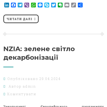
LinkedIn
Facebook
Telegram
Viber
WhatsApp
Messenger
Skype
Twitter
Evernote
Email
Copy
Поділитися
Link
ЧИТАТИ ДАЛІ
NZIA: зелене світло
декарбонізації
Опубліковано
29.04.2024
Автор
admin
Коментувати
Законодавці Європейського парламенту