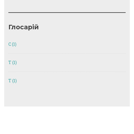
Глосарій
C
(1)
T
(1)
Т
(1)