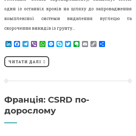
один із останніх кроків на шляху до запровадження
комплексної системи видалення вуглецю та
скорочення викидів із ґрунту…
LinkedIn
Facebook
Telegram
Viber
WhatsApp
Messenger
Skype
Twitter
Evernote
Email
Copy
Поділитися
Link
ЧИТАТИ ДАЛІ
Франція: CSRD по-
дорослому