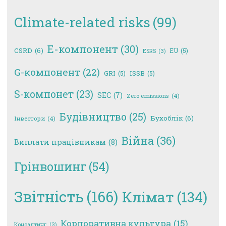
Climate-related risks
(99)
E-компонент
(30)
CSRD
(6)
EU
(5)
ESRS
(3)
G-компонент
(22)
GRI
(5)
ISSB
(5)
S-компонет
(23)
SEC
(7)
Zero emissions
(4)
Будівництво
(25)
Бухоблік
(6)
Інвестори
(4)
Війна
(36)
Виплати працівникам
(8)
Грінвошинг
(54)
Звітність
(166)
Клімат
(134)
Корпоративна культура
(15)
Консалтинг
(3)