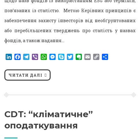
щодо назв фондів із використанням ESG або термінів,
пов’язаних із сталістю. Метою Керівних принципів є
забезпечення захисту інвесторів від необґрунтованих
або перебільшених тверджень про сталість у назвах
фондів, а також надання…
LinkedIn
Facebook
Telegram
Viber
WhatsApp
Messenger
Skype
Twitter
Evernote
Email
Copy
Поділитися
Link
ЧИТАТИ ДАЛІ
CDT: “кліматичне”
оподаткування