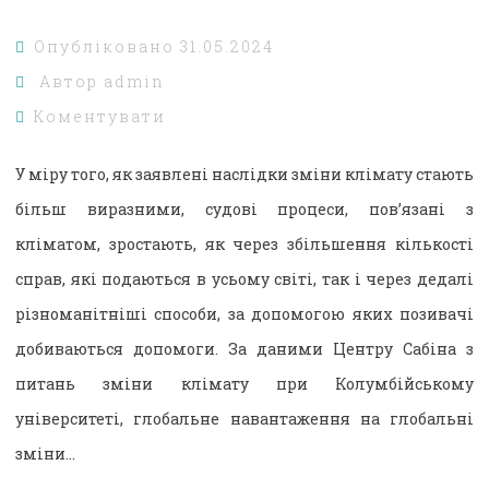
Опубліковано
31.05.2024
Автор
admin
Коментувати
У міру того, як заявлені наслідки зміни клімату стають
більш виразними, судові процеси, пов’язані з
кліматом, зростають, як через збільшення кількості
справ, які подаються в усьому світі, так і через дедалі
різноманітніші способи, за допомогою яких позивачі
добиваються допомоги. За даними Центру Сабіна з
питань зміни клімату при Колумбійському
університеті, глобальне навантаження на глобальні
зміни…