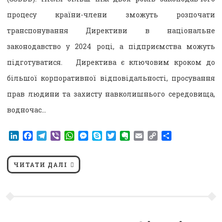
процесу країни-члени зможуть розпочати
транспонування Директиви в національне
законодавство у 2024 році, а підприємства можуть
підготуватися. Директива є ключовим кроком до
більшої корпоративної відповідальності, просування
прав людини та захисту навколишнього середовища,
водночас…
LinkedIn
Facebook
Telegram
Viber
WhatsApp
Messenger
Skype
Twitter
Evernote
Email
Copy
Поділитися
Link
ЧИТАТИ ДАЛІ