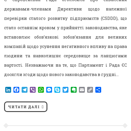
державами-членами Директиви щодо належної
перевірки сталого розвитку підприємств (CSDDD), що
стало останнім кроком у прийнятті законодавства, яке
встановлює обов’язкові зобов’язання для великих
компаній щодо усунення негативного впливу на права
людини та навколишнє середовище за ланцюгами
вартості. Незважаючи на те, що Парламент і Рада ЄС
досягли згоди щодо нового законодавства в грудні…
LinkedIn
Facebook
Telegram
Viber
WhatsApp
Messenger
Skype
Twitter
Evernote
Email
Copy
Поділитися
Link
ЧИТАТИ ДАЛІ