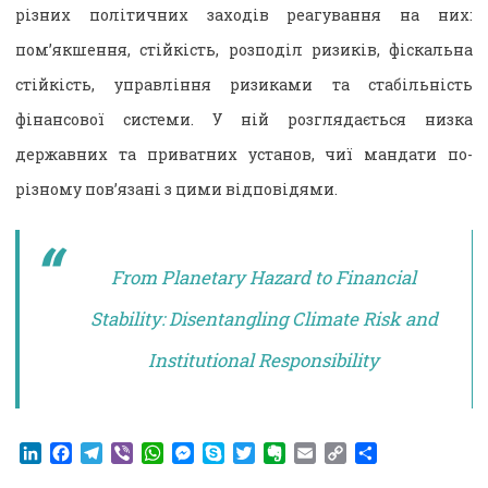
різних політичних заходів реагування на них:
пом’якшення, стійкість, розподіл ризиків, фіскальна
стійкість, управління ризиками та стабільність
фінансової системи. У ній розглядається низка
державних та приватних установ, чиї мандати по-
різному пов’язані з цими відповідями.
From Planetary Hazard to Financial
Stability: Disentangling Climate Risk and
Institutional Responsibility
LinkedIn
Facebook
Telegram
Viber
WhatsApp
Messenger
Skype
Twitter
Evernote
Email
Copy
Поділитися
Link