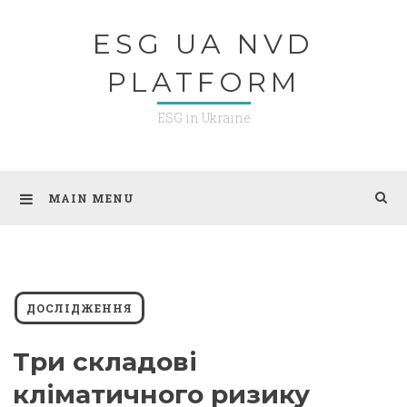
Skip
ESG UA NVD
to
content
PLATFORM
ESG in Ukraine
MAIN MENU
ДОСЛІДЖЕННЯ
Три складові
кліматичного ризику