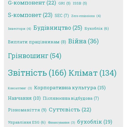
G-компонент
(22)
GRI
(5)
ISSB
(5)
S-компонет
(23)
SEC
(7)
Zero emissions
(4)
Будівництво
(25)
Бухоблік
(6)
Інвестори
(4)
Війна
(36)
Виплати працівникам
(8)
Грінвошинг
(54)
Звітність
(166)
Клімат
(134)
Корпоративна культура
(15)
Консалтинг
(3)
Навчання
(10)
Післявоєнна відбудова
(7)
Суттєвість
(22)
Різноманіття
(9)
бухоблік
(19)
Управління ESG
(6)
Фінансування
(3)