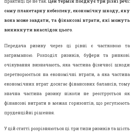
практиці це не так.
Цей термін поєднує три різні речі:
саму планетарну небезпеку, економічну шкоду, яку
вона може завдати, та фінансові втрати, які можуть
виникнути внаслідок цього
.
Передача ризику через ці рівні є частковою та
затриманою. Розподіл ризиків, буфери та ринкові
очікування визначають, яка частина фізичної шкоди
перетворюється на економічні втрати, а яка частина
економічних втрат досягає фінансових балансів, тому
значна частина ризику ніколи не реєструється як
фінансові витрати в межах горизонтів, що регулюють
пруденційні рішення.
У цій статті розрізняються ці три типи ризиків та шість