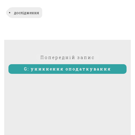
дослідження
Навігація
Попередній:
Попередній запис
записів
G: уникнення оподаткування