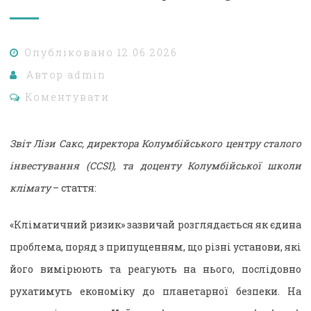
Опубліковано
12.06.2026
Автор
admin
Коментувати
Звіт Лізи Сакс, директора Колумбійського центру сталого
інвестування (CCSI), та доценту Колумбійської школи
клімату
– стаття:
«Кліматичний ризик» зазвичай розглядається як єдина
проблема, поряд з припущенням, що різні установи, які
його вимірюють та реагують на нього, послідовно
рухатимуть економіку до планетарної безпеки. На