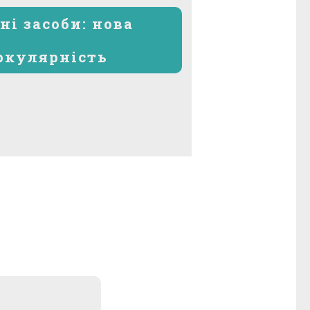
запис:
ні засоби: нова
ркулярність