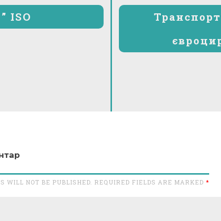
” ISO
Транспорт
євроци
нтар
S WILL NOT BE PUBLISHED. REQUIRED FIELDS ARE MARKED
*