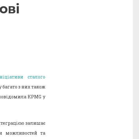
ові
ніціативи сталого
 багато з них також
 повідомила KPMG у
нтеграцією залишає
ти можливостей та