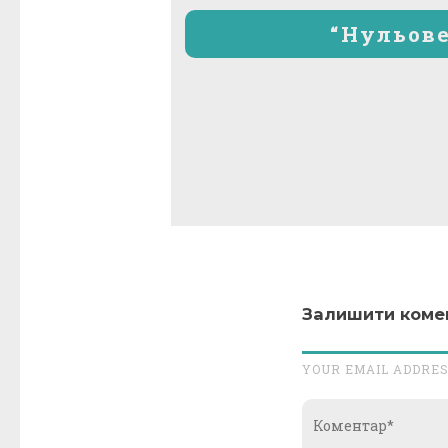
“Нульове
Залишити коме
YOUR EMAIL ADDRES
Коментар*