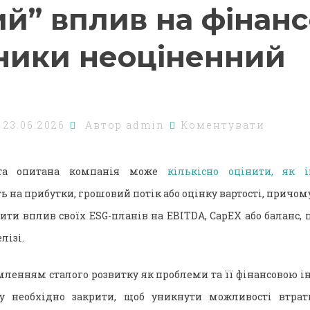
й” вплив на фінанс
ники неоціненний
о
23.06.2026
Автор
admin
Коментувати
та опитана компанія може
кількісно оцінити, як і
 на прибутки, грошовий потік або оцінку вартості, причому
ити вплив своїх ESG-планів на EBITDA, CapEX або баланс,
лізі.
мленням сталого розвитку як проблеми та її фінансовою і
ку необхідно закрити, щоб уникнути можливості втра