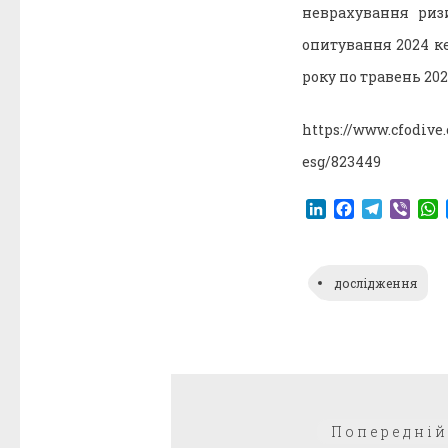
неврахування риз
опитування 2024 ке
року по травень 202
https://www.cfodive
esg/823449
LinkedIn
Facebook
Telegr
Vibe
дослідження
Навігація
Попередній
записів