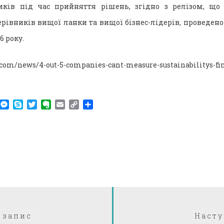
иків під час прийняття рішень, згідно з релізом, що 
рівників вищої ланки та вищої бізнес-лідерів, проведено
6 року.
.com/news/4-out-5-companies-cant-measure-sustainabilitys-fi
am
r
WhatsApp
Messenger
Skype
Twitter
Evernote
Email
Copy
Поділитися
Link
Попередній:
 запис
Насту