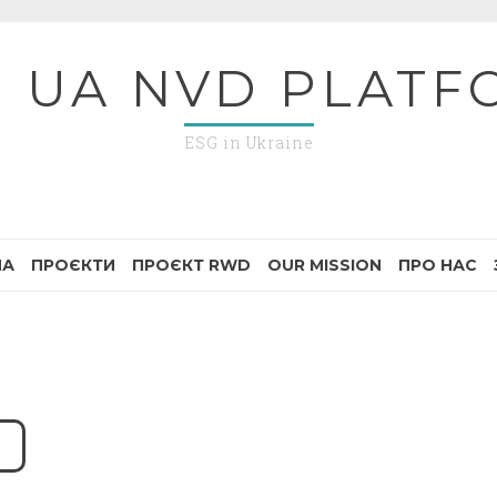
G UA NVD PLATF
ESG in Ukraine
НА
ПРОЄКТИ
ПРОЄКТ RWD
OUR MISSION
ПРО НАС