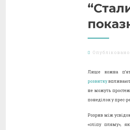
“Стали
показ
Опублікован
Лише кожна п’я
розвитку
впливають
не можуть простеж
понеділок у прес-ре
Розрив між усвідо
«сліпу пляму», я