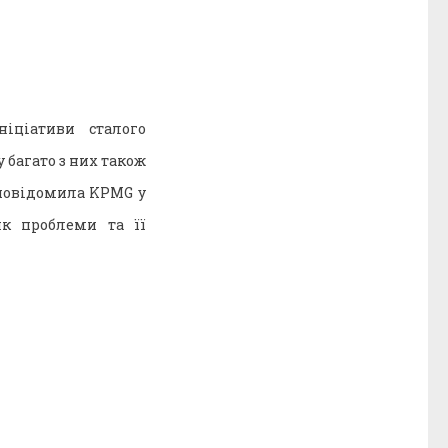
іціативи сталого
 багато з них також
 повідомила KPMG у
як проблеми та її