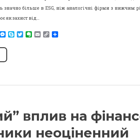
ь значно більше в ESG, ніж аналогічні фірми з нижчим р
є як захист від…
am
r
WhatsApp
Messenger
Skype
Twitter
Evernote
Email
Copy
Поділитися
Link
й” вплив на фінанс
ники неоціненний