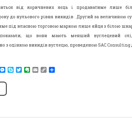
мовиться від коричневих яєць і продаватиме лише бі
кроку до нульового рівня викидів . Другий за величиною с
име під власною торговою маркою лише яйця з білою шкар
 показали, що вони мають менший вуглецевий слід
но з оцінкою викидів вуглецю, проведеною SAC Consulting дл
am
r
WhatsApp
Messenger
Skype
Twitter
Evernote
Email
Copy
Поділитися
Link