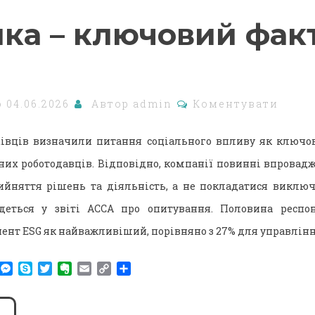
лка – ключовий фак
о
04.06.2026
Автор
admin
Коментувати
івців визначили питання соціального впливу як ключов
них роботодавців. Відповідно, компанії повинні впровадж
йняття рішень та діяльність, а не покладатися виключ
йдеться у звіті ACCA про опитування. Половина респо
ент ESG як найважливіший, порівняно з 27% для управлінн
am
r
WhatsApp
Messenger
Skype
Twitter
Evernote
Email
Copy
Поділитися
Link