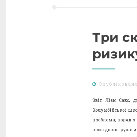
Три с
ризик
Опублікован
Звіт Лізи Сакс, д
Колумбійської шко
проблема, поряд з
послідовно рухати