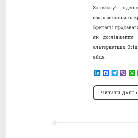
Sainsbury’s від
свого останнього 
Британії продават
як дослідження
альтернативи. Згід
яйця…
LinkedIn
Facebook
Telegr
Vibe
ЧИТАТИ ДАЛІ