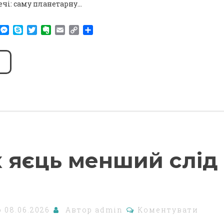
речі: саму планетарну…
am
r
WhatsApp
Messenger
Skype
Twitter
Evernote
Email
Copy
Поділитися
Link
х яєць менший слід
о
08.06.2026
Автор
admin
Коментувати