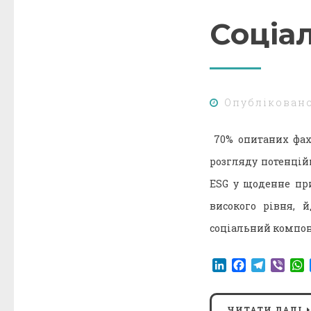
Соціа
Опублікован
70% опитаних фах
розгляду потенцій
ESG у щоденне при
високого рівня, 
соціальний компон
LinkedIn
Facebook
Telegr
Vibe
ЧИТАТИ ДАЛІ