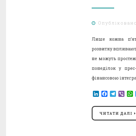
Опублікован
Лише кожна п’ят
розвитку впливають
не можуть простеж
понеділок у прес
фінансовою інтегра
LinkedIn
Facebook
Telegr
Vibe
ЧИТАТИ ДАЛІ