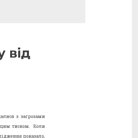
у від
калися з загрозами
з цим тиском. Коли
лідження показало,