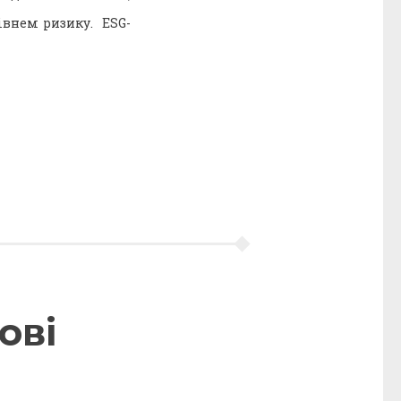
івнем ризику. ESG-
ові