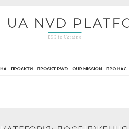
G UA NVD PLATF
ESG in Ukraine
ВНА
ПРОЄКТИ
ПРОЄКТ RWD
OUR MISSION
ПРО НАС