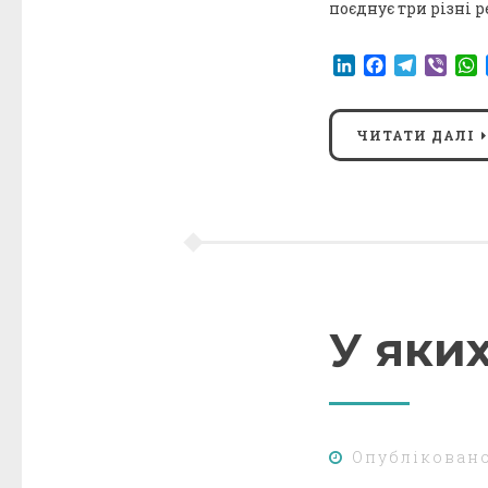
поєднує три різні 
LinkedIn
Facebook
Telegr
Vibe
ЧИТАТИ ДАЛІ
У яки
Опублікован