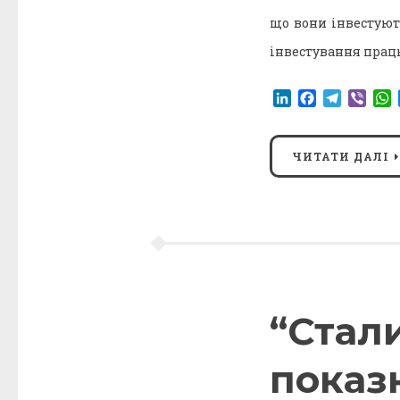
що вони інвестуют
інвестування працю
LinkedIn
Facebook
Telegr
Vibe
ЧИТАТИ ДАЛІ
“Стали
показ