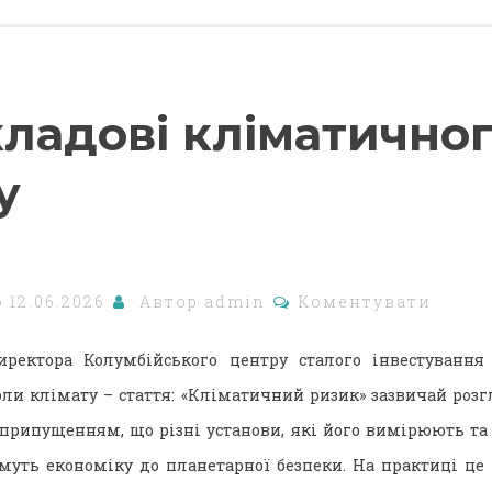
кладові кліматично
у
о
12.06.2026
Автор
admin
Коментувати
иректора Колумбійського центру сталого інвестування 
ли клімату – стаття: «Кліматичний ризик» зазвичай розг
 припущенням, що різні установи, які його вимірюють та 
муть економіку до планетарної безпеки. На практиці це 