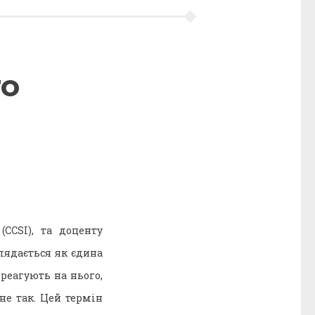
го
(CCSI), та доценту
лядається як єдина
реагують на нього,
не так. Цей термін