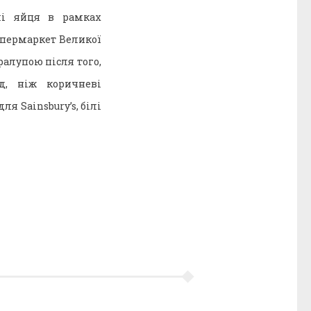
лі яйця в рамках
упермаркет Великої
алупою після того,
, ніж коричневі
я Sainsbury’s, білі