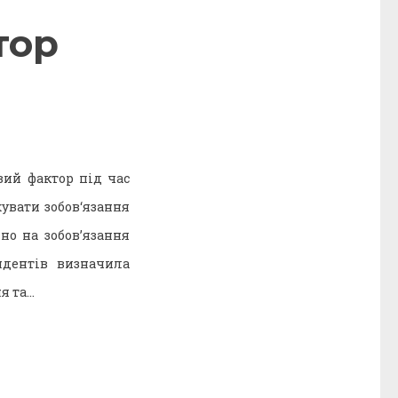
тор
ий фактор під час
увати зобов‘язання
но на зобов’язання
ндентів визначила
я та…