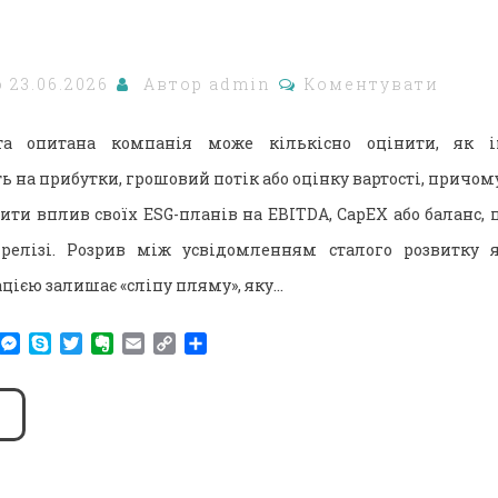
о
23.06.2026
Автор
admin
Коментувати
а опитана компанія може кількісно оцінити, як ін
 на прибутки, грошовий потік або оцінку вартості, причому
ити вплив своїх ESG-планів на EBITDA, CapEX або баланс,
-релізі. Розрив між усвідомленням сталого розвитку 
цією залишає «сліпу пляму», яку…
am
r
WhatsApp
Messenger
Skype
Twitter
Evernote
Email
Copy
Поділитися
Link