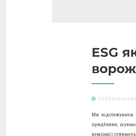
ESG як
ворож
Опублікован
Ми відстежували, 
придбання, шукаюч
компанії стикають