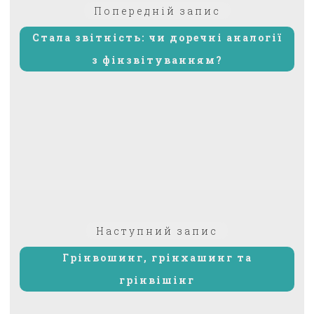
Попередній:
Попередній запис
записів
Стала звітність: чи доречні аналогії
з фінзвітуванням?
Наступний
Наступний запис
запис:
Грінвошинг, грінхашинг та
грінвішінг