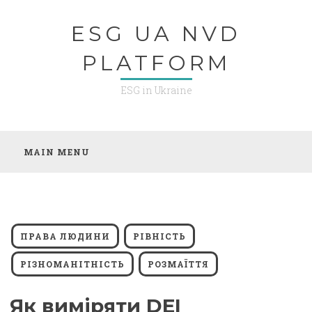
Skip
ESG UA NVD
to
content
PLATFORM
ESG in Ukraine
MAIN MENU
ПРАВА ЛЮДИНИ
РІВНІСТЬ
РІЗНОМАНІТНІСТЬ
РОЗМАЇТТЯ
Як виміряти DEI