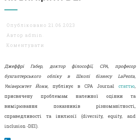
Опубліковано
21.06.2023
Автор
admin.
Коментувати
Джеффрі Габер, доктор філософії, CPA, професор
бухгалтерського обліку в Школі бізнесу LaPenta,
Університет Йони,
публікує в CPA Journal
статтю
,
присвячену проблемам належної оцінки та
вимірювання показників різноманітності,
справедливості та інклюзії (diversity, equity, and
inclusion -DEI).