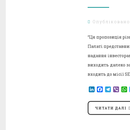
Опублікован
“Ця пропозиція рі
Палаті представник
надання інвесторам
виходить далеко з
входить до місії S
LinkedIn
Facebook
Telegr
Vibe
ЧИТАТИ ДАЛІ