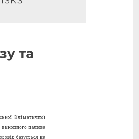
ISKS
зу та
ської Кліматичної
я викопного палива
оговір базується на