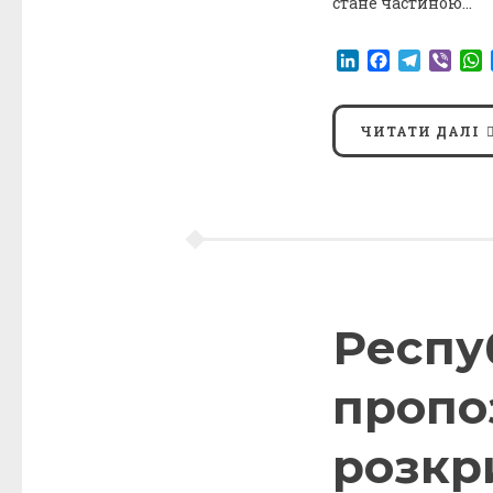
стане частиною…
LinkedIn
Facebook
Telegr
Vibe
ЧИТАТИ ДАЛІ
Респу
пропо
розкр