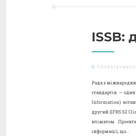
ISSB: 
Опублікован
Рада з міжнародних
стандартів: — один 
Information) вста
другий (IFRS S2 Cli
кліматом. Проєкт
інформації, що…