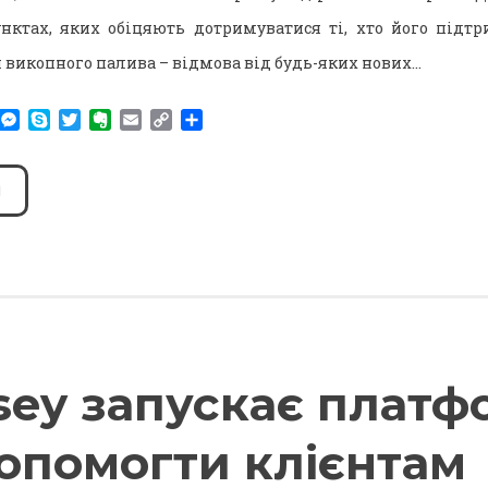
нктах, яких обіцяють дотримуватися ті, хто його підтр
викопного палива – відмова від будь-яких нових…
am
r
WhatsApp
Messenger
Skype
Twitter
Evernote
Email
Copy
Поділитися
Link
sey запускає платф
опомогти клієнтам