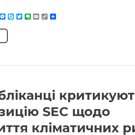
am
r
WhatsApp
Messenger
Skype
Twitter
Evernote
Email
Copy
Поділитися
Link
бліканці критикуют
зицію SEC щодо
иття кліматичних р