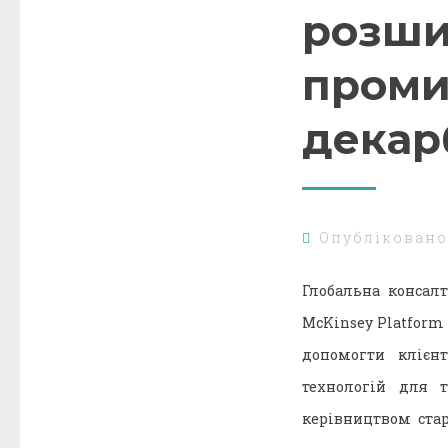
розши
проми
декар
Опублікован
Глобальна консал
McKinsey Platform 
допомогти клієн
технологій для т
керівництвом ста