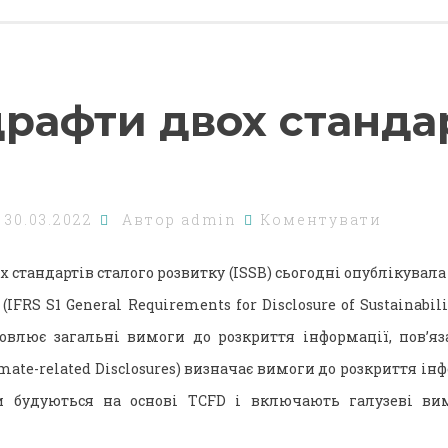
драфти двох станда
о
30.03.2022
Автор
admin
Коментувати
 стандартів сталого розвитку (ISSB) сьогодні опублікувала
(IFRS S1 General Requirements for Disclosure of Sustainabili
новлює загальні вимоги до розкриття інформації, пов’яз
mate-related Disclosures) визначає вимоги до розкриття інф
и будуються на основі TCFD і включають галузеві ви