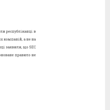
ли республіканці в
х компаній, а не на
нці заявили, що SEC
оноване правило не