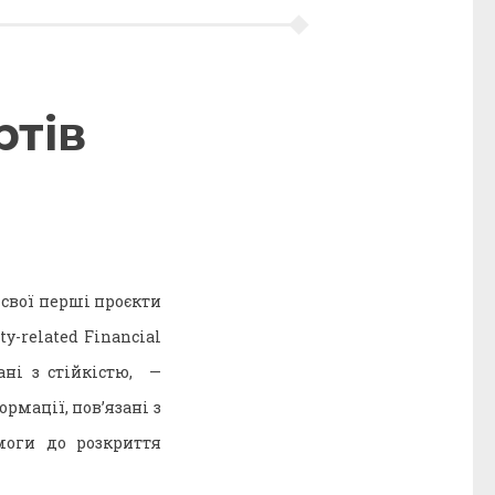
ртів
 свої перші проєкти
ty-related Financial
ані з стійкістю, —
ормації, пов’язані з
моги до розкриття