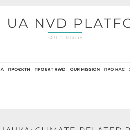
G UA NVD PLATF
ESG in Ukraine
НА
ПРОЄКТИ
ПРОЄКТ RWD
OUR MISSION
ПРО НАС