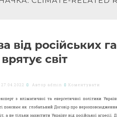
НАЧКА:
CLIMATE-RELATED R
а від російських га
врятує світ
о
27.04.2022
Автор
admin
Коментувати
експерт з кліматичної та енергетичної політики Україн
атті пояснює як глобальний Договір про нерозповсюдженн
т, а не тільки захистити Україну від російської агресії. Д