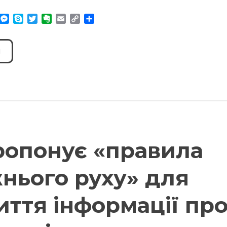
am
r
WhatsApp
Messenger
Skype
Twitter
Evernote
Email
Copy
Поділитися
Link
ропонує «правила
нього руху» для
иття інформації пр