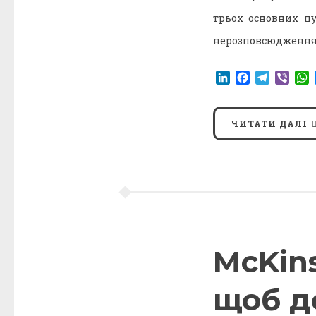
трьох основних пу
нерозповсюдження 
LinkedIn
Facebook
Telegr
Vibe
ЧИТАТИ ДАЛІ
McKin
щоб д