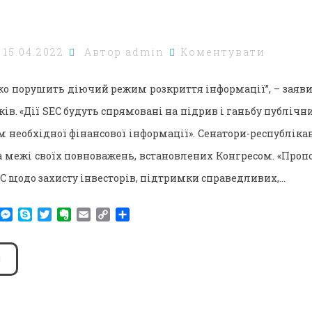
о
15.04.2022
Автор
admin
Коментувати
зко порушить діючий режим розкриття інформації”, – заяви
ів. «Дії SEC будуть спрямовані на підрив і ганьбу публічни
 необхідної фінансової інформації». Сенатори-республіка
а межі своїх повноважень, встановлених Конгресом. «Проп
EC щодо захисту інвесторів, підтримки справедливих,…
am
r
WhatsApp
Messenger
Skype
Twitter
Evernote
Email
Copy
Поділитися
Link