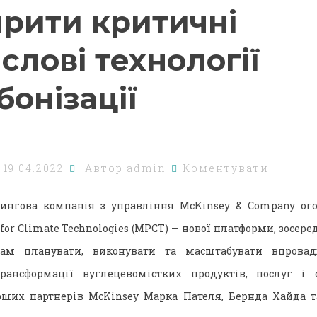
рити критичні
слові технології
бонізації
о
19.04.2022
Автор
admin
Коментувати
тингова компанія з управління McKinsey & Company ого
for Climate Technologies (MPCT) — нової платформи, зосере
там планувати, виконувати та масштабувати впрова
рансформації вуглецевомістких продуктів, послуг і
рших партнерів McKinsey Марка Пателя, Бернда Хайда т