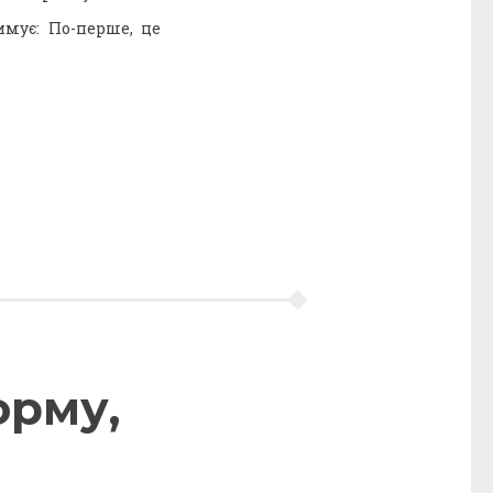
имує: По-перше, це
орму,