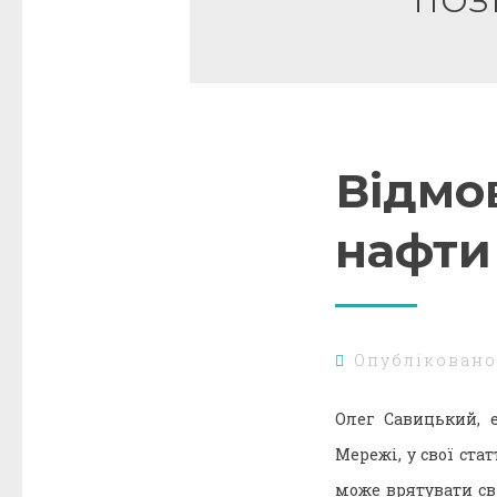
ПОЗ
Відмов
нафти 
Опублікован
Олег Савицький, 
Мережі, у свої ст
може врятувати сві