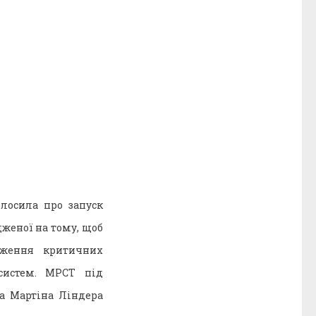
лосила про запуск
дженої на тому, щоб
дження критичних
 систем. MPCT під
а Мартіна Ліндера