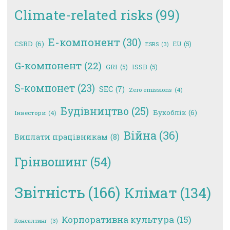
Climate-related risks
(99)
E-компонент
(30)
CSRD
(6)
EU
(5)
ESRS
(3)
G-компонент
(22)
GRI
(5)
ISSB
(5)
S-компонет
(23)
SEC
(7)
Zero emissions
(4)
Будівництво
(25)
Бухоблік
(6)
Інвестори
(4)
Війна
(36)
Виплати працівникам
(8)
Грінвошинг
(54)
Звітність
(166)
Клімат
(134)
Корпоративна культура
(15)
Консалтинг
(3)