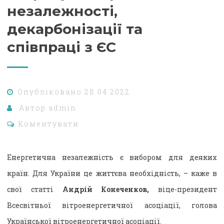
незалежності,
декарбонізації та
співпраці з ЄС
Опубліковано
28.04.2022
Автор
admin
Коментувати
Енергетична незалежність є вибором для деяких
країн. Для України це життєва необхідність, – каже в
свої статті
Андрій Конеченков,
віце-президент
Всесвітньої вітроенергетичної асоціації, голова
Української вітроенергетичної асоціації.