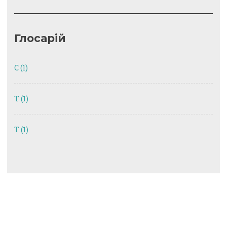
Глосарій
C
(1)
T
(1)
Т
(1)