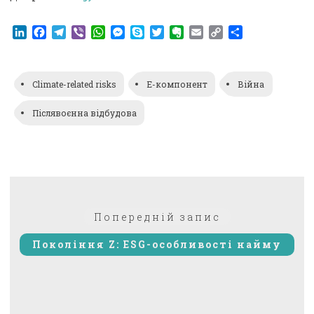
LinkedIn
Facebook
Telegram
Viber
WhatsApp
Messenger
Skype
Twitter
Evernote
Email
Copy
Поділитися
Link
Climate-related risks
E-компонент
Війна
Післявоєнна відбудова
Навігація
Попередній:
Попередній запис
записів
Покоління Z: ESG-особливості найму