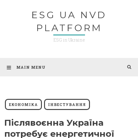
Skip
ESG UA NVD
to
content
PLATFORM
ESG in Ukraine
MAIN MENU
ЕКОНОМІКА
ІНВЕСТУВАННЯ
Післявоєнна Україна
потребує енергетичної