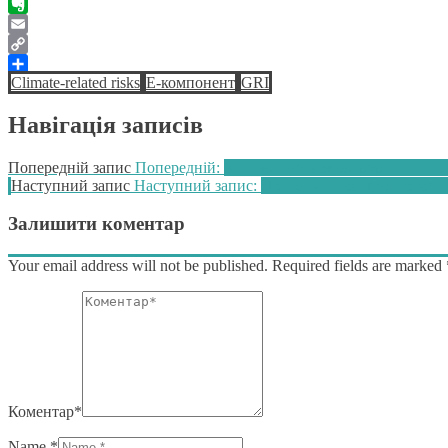
Twitter
Evernote
Email
Copy
Climate-related risks
E-компонент
GRI
Link
Поділитися
Навігація записів
Попередній запис
Попередній:
SEC збирається обговорити про
Наступний запис
Наступний запис:
Приватний капітал готовий
Залишити коментар
Your email address will not be published. Required fields are marked
Коментар*
Name *