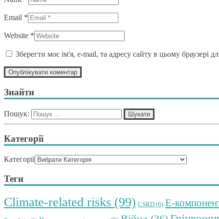
Email *
Website *
Зберегти моє ім'я, e-mail, та адресу сайту в цьому браузері 
Знайти
Пошук:
Категорії
Категорії
Теги
Climate-related risks
(99)
E-компонен
CSRD
(6)
Грінвоши