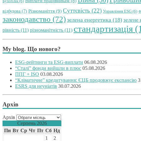
Війна
(36)
Виплати працівникам
(8)
Бухоблік
(6)
Суттєвість
(22)
Різноманіття
(9)
відбудова
(7)
Управління ESG
(6)
Ф
законодавство
(72)
зелена енергетика
(18)
зелене
стандартизація
(
рівність
(11)
різноманітність
(11)
My blog. Що нового?
ESG-рейтинги та ESG-виплати
06.08.2026
“Сталі” фонди вийшли в плюс
05.08.2026
ППГ + ISO
03.08.2026
“Кліматичне” кредитування: ЄЦБ продовжує експансію
3
ESRS для неуніатів
30.07.2026
Архів
Архів
Серпень 2026
Пн
Вт
Ср
Чт
Пт
Сб
Нд
1
2