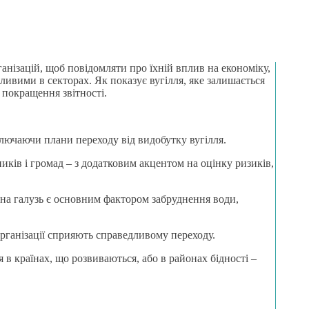
нізацій, щоб повідомляти про їхній вплив на економіку,
ливими в секторах. Як показує вугілля, яке залишається
 покращення звітності.
ключаючи плани переходу від видобутку вугілля.
иків і громад – з додатковим акцентом на оцінку ризиків,
ьна галузь є основним фактором забруднення води,
 організації сприяють справедливому переходу.
 в країнах, що розвиваються, або в районах бідності –