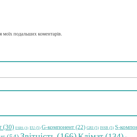
для моїх подальших коментарів.
т
(30)
G-компонент
(22)
S-компо
EU
(5)
GRI
(5)
ISSB
(5)
ESRS
(3)
Звітність
(166)
Клімат
(134)
нг
(54)