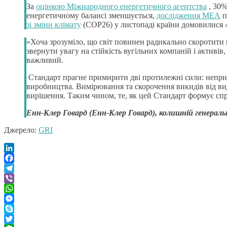
За
оцінкою Міжнародного енергетичного агентства
, 30%
енергетичному балансі зменшується,
дослідження МЕА
п
зі зміни клімату
(COP26) у листопаді країни домовилися
«Хоча зрозуміло, що світ повинен радикально скоротити
звернути увагу на стійкість вугільних компаній і активів
важливий.
Стандарт прагне примирити дві протилежні сили: непри
виробництва. Вимірювання та скорочення викидів від видо
вирішення. Таким чином, те, як цей Стандарт формує сп
Енн-Клер Говард (
Енн-Клер Говард), колишній генеральни
Джерело:
GRI
LinkedIn
Facebook
Telegram
Viber
WhatsApp
Messenger
Skype