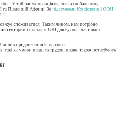
ллі. У той час як позиція вугілля в глобальному
ії та Південній Африці. За
підсумками Конференції ООН
я.”
одовжує споживатися. Таким чином, нам потрібно
овий секторний стандарт GRI для вугілля настільки
ий вплив продовження існуючого
, такі як умови праці та трудові права, також потребують
GRI