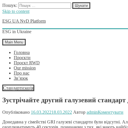
Пошук:
Skip to content
ESG UA NvD Platform
ESG in Ukraine
Main Menu
Головна
Проєкти
Проєкт RWD
Our mission
Про нас
Зв’язок
Стандартизація
Зустрічайте другий галузевий стандарт
Опубліковано
16.03.2022
18.03.2022
Автор
admin
Коментувати
Донедавна у сімействі GRI галузеві стандарти були відсутні. А
охоплюватимуть 40 секторів, починаючи з тих, які мають найбі