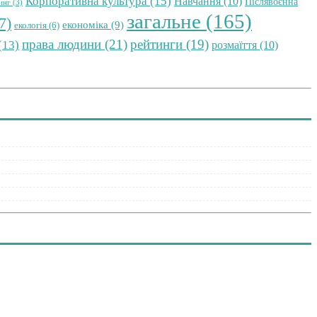
Корпоративна культура
(15)
Навчання
(10)
Післявоєнна
инг
(3)
загальне
(165)
7)
економіка
(9)
екологія
(6)
права людини
(21)
рейтинги
(19)
(13)
розмаїття
(10)