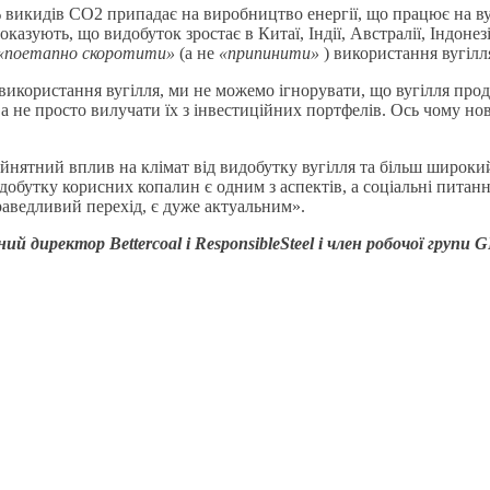
 викидів CO2 припадає на виробництво енергії, що працює на вугі
оказують, що видобуток зростає в Китаї, Індії, Австралії, Індонез
«поетапно скоротити»
(а не
«припинити»
) використання вугілл
 використання вугілля, ми не можемо ігнорувати, що вугілля пр
, а не просто вилучати їх з інвестиційних портфелів. Ось чому н
йнятний вплив на клімат від видобутку вугілля та більш широк
бутку корисних копалин є одним з аспектів, а соціальні питання
раведливий перехід, є дуже актуальним».
й директор Bettercoal і ResponsibleSteel і член робочої групи 