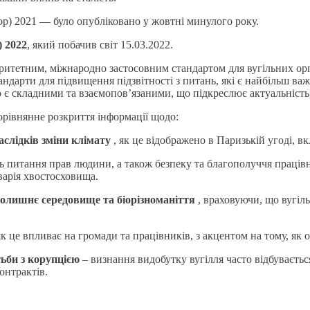
ор) 2021 — було опубліковано у жовтні минулого року.
) 2022
, який побачив світ 15.03.2022.
ритетним, міжнародно застосовним стандартом для вугільних орга
дарти для підвищення підзвітності з питань, які є найбільш важ
о є складними та взаємопов’язаними, що підкреслює актуальність
орівнянне розкриття інформації щодо:
слідків зміни клімату
, як це відображено в Паризькій угоді, в
ь питання прав людини, а також безпеку та благополуччя працівн
варія хвостосховища.
олишнє середовище та біорізноманіття
, враховуючи, що вугіл
 як це впливає на громади та працівників, з акцентом на тому, як
тьби з корупцією
– визнання видобутку вугілля часто відбувається
онтрактів.