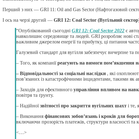
Перший з них — GRI 11: Oil and Gas Sector (Нафтогазовий сект
І ось на черзі другий —
GRI 12: Coal Sector (Вугільний сектор
“Опублікований сьогодні
GRI 12: Coal Sector 2022
є авто
навколишнє середовище та людей. GRI розробляє нові стан
важливим джерелом енергії та прибутку, ці питання част
Галузевий стандарт для вугілля забезпечує вичерпне та п
– Того, як компанії
реагують на вимоги пом’якшення на
– Відповідальності за соціальні наслідки
, які охоплюют
пов’язаних із катастрофічними інцидентами, такими як а
– Заходів для ефективного
управління впливом на навк
повітря та ґрунту.
– Надійної
звітності про закриття вугільних шахт
і те,
– Виконання
фінансових зобов’язань і кроків для боро
включаючи прозорість платежів, структури власності та к
<…>