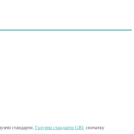
лузеві стандарти.
Галузеві стандарти GRI
спочатку