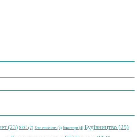
Будівництво
(25)
нет
(23)
SEC
(7)
Zero emissions
(4)
Інвестори
(4)