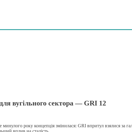
 для вугільного сектора — GRI 12
ле минулого року концепція змінилася: GRI впритул взялися за га
льший вплив на сталість.