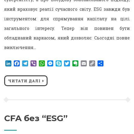
який враховує реалії сучасного світу. ESG завжди був
інструментом для спрямування капіталу на цілі
загального інтересу. Тепер він повинен бути
обладнаний каркасом, який дозволяє: Сьогодні повне
виключення…
LinkedIn
Facebook
Telegram
Viber
WhatsApp
Messenger
Skype
Twitter
Evernote
Email
Copy
Поділитися
Link
ЧИТАТИ ДАЛІ
CFA без “ESG”