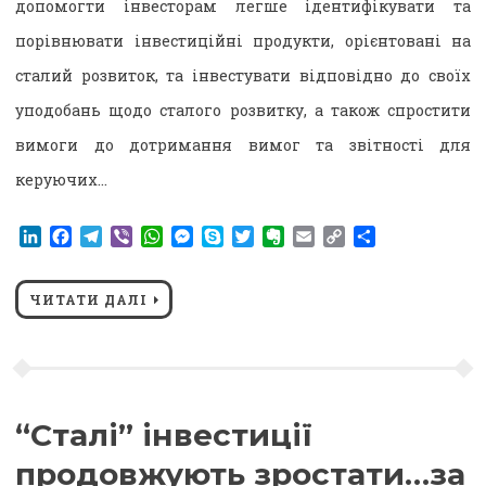
допомогти інвесторам легше ідентифікувати та
порівнювати інвестиційні продукти, орієнтовані на
сталий розвиток, та інвестувати відповідно до своїх
уподобань щодо сталого розвитку, а також спростити
вимоги до дотримання вимог та звітності для
керуючих…
LinkedIn
Facebook
Telegram
Viber
WhatsApp
Messenger
Skype
Twitter
Evernote
Email
Copy
Поділитися
Link
ЧИТАТИ ДАЛІ
“Сталі” інвестиції
продовжують зростати…за