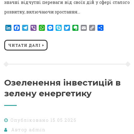
значні відчутні переваги від своїх дій у сфері сталого
розвитку, включаючи зростання…
LinkedIn
Facebook
Telegram
Viber
WhatsApp
Messenger
Skype
Twitter
Evernote
Email
Copy
Поділитися
Link
ЧИТАТИ ДАЛІ
Озеленення інвестицій в
зелену енергетику
Опубліковано
15.05.2025
Автор
admin