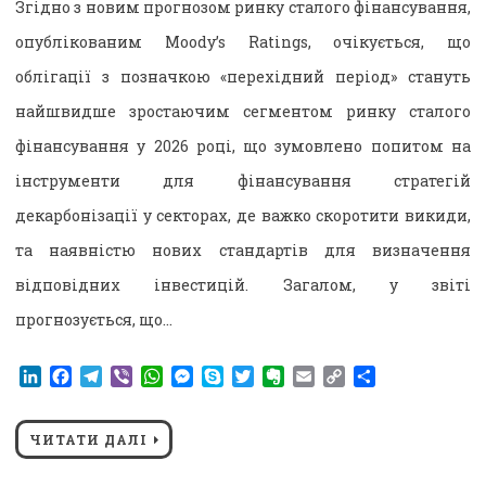
Згідно з новим прогнозом ринку сталого фінансування,
опублікованим Moody’s Ratings, очікується, що
облігації з позначкою «перехідний період» стануть
найшвидше зростаючим сегментом ринку сталого
фінансування у 2026 році, що зумовлено попитом на
інструменти для фінансування стратегій
декарбонізації у секторах, де важко скоротити викиди,
та наявністю нових стандартів для визначення
відповідних інвестицій. Загалом, у звіті
прогнозується, що…
LinkedIn
Facebook
Telegram
Viber
WhatsApp
Messenger
Skype
Twitter
Evernote
Email
Copy
Поділитися
Link
ЧИТАТИ ДАЛІ