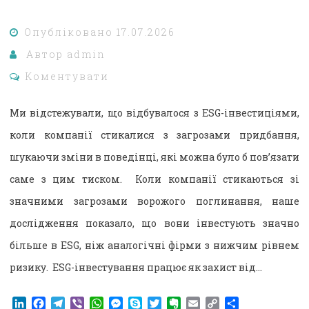
Опубліковано
17.07.2026
Автор
admin
Коментувати
Ми відстежували, що відбувалося з ESG-інвестиціями,
коли компанії стикалися з загрозами придбання,
шукаючи зміни в поведінці, які можна було б пов’язати
саме з цим тиском. Коли компанії стикаються зі
значними загрозами ворожого поглинання, наше
дослідження показало, що вони інвестують значно
більше в ESG, ніж аналогічні фірми з нижчим рівнем
ризику. ESG-інвестування працює як захист від…
LinkedIn
Facebook
Telegram
Viber
WhatsApp
Messenger
Skype
Twitter
Evernote
Email
Copy
Поділитися