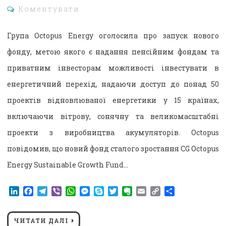
Коментувати
Група Octopus Energy оголосила про запуск нового
фонду, метою якого є надання пенсійним фондам та
приватним інвесторам можливості інвестувати в
енергетичний перехід, надаючи доступ до понад 50
проектів відновлюваної енергетики у 15 країнах,
включаючи вітрову, сонячну та великомасштабні
проекти з виробництва акумуляторів. Octopus
повідомив, що новий фонд сталого зростання CG Octopus
Energy Sustainable Growth Fund…
LinkedIn
Facebook
Telegram
Viber
WhatsApp
Messenger
Skype
Twitter
Evernote
Email
Copy
Поділитися
Link
ЧИТАТИ ДАЛІ