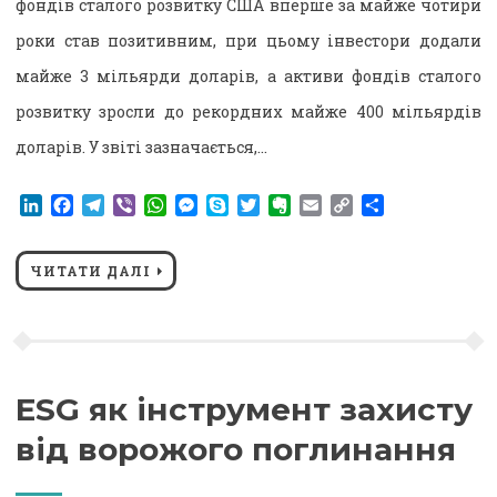
фондів сталого розвитку США вперше за майже чотири
роки став позитивним, при цьому інвестори додали
майже 3 мільярди доларів, а активи фондів сталого
розвитку зросли до рекордних майже 400 мільярдів
доларів. У звіті зазначається,…
LinkedIn
Facebook
Telegram
Viber
WhatsApp
Messenger
Skype
Twitter
Evernote
Email
Copy
Поділитися
Link
ЧИТАТИ ДАЛІ
ESG як інструмент захисту
від ворожого поглинання