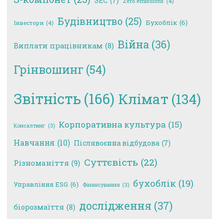
SEC
(7)
Zero emissions
(4)
Будівництво
(25)
Бухоблік
(6)
Інвестори
(4)
Війна
(36)
Виплати працівникам
(8)
Грінвошинг
(54)
Звітність
(166)
Клімат
(134)
Корпоративна культура
(15)
Консалтинг
(3)
Навчання
(10)
Післявоєнна відбудова
(7)
Суттєвість
(22)
Різноманіття
(9)
бухоблік
(19)
Управління ESG
(6)
Фінансування
(3)
дослідження
(37)
біорозмаїття
(8)