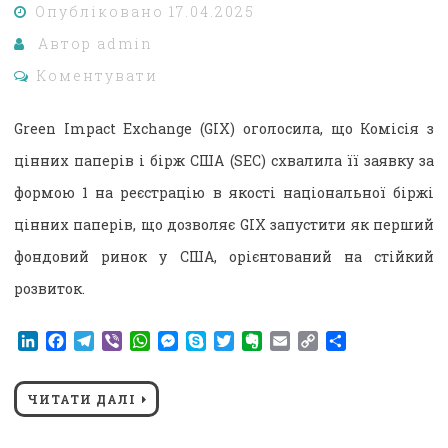
Опубліковано
17.04.2025
Автор
admin
Коментувати
Green Impact Exchange (GIX) оголосила, що Комісія з
цінних паперів і бірж США (SEC) схвалила її заявку за
формою 1 на реєстрацію в якості національної біржі
цінних паперів, що дозволяє GIX запустити як перший
фондовий ринок у США, орієнтований на стійкий
розвиток.
LinkedIn
Facebook
Telegram
Viber
WhatsApp
Messenger
Skype
Twitter
Evernote
Email
Copy
Поділитися
Link
ЧИТАТИ ДАЛІ