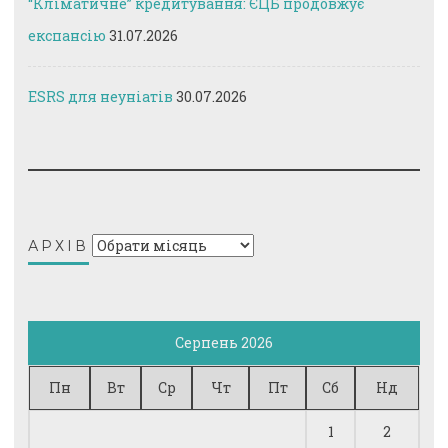
“Кліматичне” кредитування: ЄЦБ продовжує
експансію
31.07.2026
ESRS для неуніатів
30.07.2026
Архів
АРХІВ
Серпень 2026
Пн
Вт
Ср
Чт
Пт
Сб
Нд
1
2