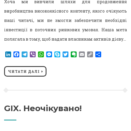
Хоча ми вивчили шляхи для продовження
виробництва високоякісного контенту, якого очікують
наші читачі, ми не змогли забезпечити необхідні
інвестиції в поточних ринкових умовах. Наша мета
полягала в тому, щоб надати власникам активів дієву…
LinkedIn
Facebook
Telegram
Viber
WhatsApp
Messenger
Skype
Twitter
Evernote
Email
Copy
Поділитися
Link
ЧИТАТИ ДАЛІ
GIX. Неочікувано!