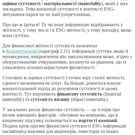
оцінки суттєвості /
матеріальності
(
materiality
), який у них
закладено. Тема концепції суттєвості в контексті ESG-
звітування наразі чи не найсуперечливіша.
Про що ж ідеться? Ту чи іншу інформацію відображають у
звітності, у тому числі і в ESG-звітності, у тому випадку, якщо
вона суттєва.
Для фінансової звітності суттєвість визначена
в
Концептоснові
(параграф 2.11): інформація суттєва, якщо її
ненаведення, викривлення або завуальовування може, згідно з
обґрунтованими очікуваннями, вплинути на рішення, що їх
ухвалюють основні користувачі фінзвітності.
Стосовно ж оцінки суттєвості з точки зору сталої звітності,
єдиного визначення не існує. Ба більше, різниться власне
концептуальний підхід до розуміння суттєвості в цьому
контексті. Тут вирізняють
фінансову суттєвість
(financial
materiality) та
суттєвість впливу
(impact materiality).
У загальних рисах фінансова суттєвість — це історія про
вплив зовнішніх факторів / обставин на компанію, що в
кінцевому підсумку позначається на
вартості компанії
.
Подана крізь призму фінансової суттєвості ESG-інформація
насамперед важлива для акціонерів, інвесторів та інших