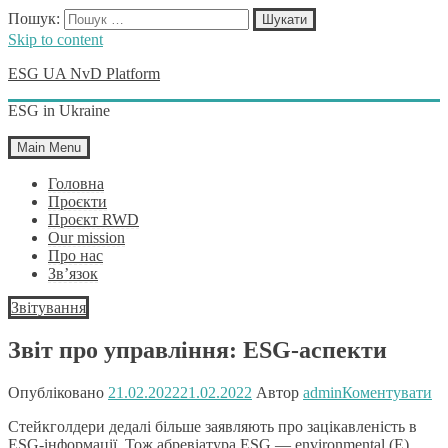
Пошук:
Skip to content
ESG UA NvD Platform
ESG in Ukraine
Main Menu
Головна
Проєкти
Проєкт RWD
Our mission
Про нас
Зв’язок
Звітування
Звіт про управління: ESG-аспекти
Опубліковано
21.02.2022
21.02.2022
Автор
admin
Коментувати
Cтейкголдери дедалі більше заявляють про зацікавленість в
ESG-інформації. Тож абревіатура ESG — environmental (E),