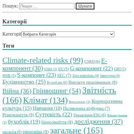
Пошук:
Категорії
Категорії
Теги
Climate-related risks
(99)
E-
CSRD
(6)
компонент
(30)
G-компонент
(22)
EU
(5)
GRI
(5)
ESRS
(3)
S-компонет
(23)
SEC
(7)
ISSB
(5)
Zero emissions
(4)
Інвестори
(4)
Будівництво
(25)
Виплати працівникам
(8)
Бухоблік
(6)
Звітність
Грінвошинг
(54)
Війна
(36)
(166)
Клімат
(134)
Корпоративна
Консалтинг
(3)
культура
(15)
Навчання
(10)
Післявоєнна відбудова
(7)
Суттєвість
(22)
Різноманіття
(9)
Управління ESG
(6)
Фінансування
дослідження
(37)
бухоблік
(19)
біорозмаїття
(8)
(3)
загальне
(165)
економіка
(9)
екологія
(6)