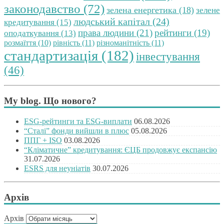
законодавство
(72)
зелена енергетика
(18)
зелене
людський капітал
(24)
кредитування
(15)
права людини
(21)
рейтинги
(19)
оподаткування
(13)
розмаїття
(10)
рівність
(11)
різноманітність
(11)
стандартизація
(182)
інвестування
(46)
My blog. Що нового?
ESG-рейтинги та ESG-виплати
06.08.2026
“Сталі” фонди вийшли в плюс
05.08.2026
ППГ + ISO
03.08.2026
“Кліматичне” кредитування: ЄЦБ продовжує експансію
31.07.2026
ESRS для неуніатів
30.07.2026
Архів
Архів