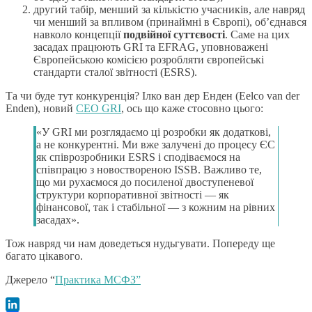
другий табір, менший за кількістю учасників, але навряд
чи менший за впливом (принаймні в Європі), об’єднався
навколо концепції
подвійної суттєвості
. Саме на цих
засадах працюють GRI та EFRAG, уповноважені
Європейською комісією розробляти європейські
стандарти сталої звітності (ESRS).
Та чи буде тут конкуренція? Ілко ван дер Енден (Eelco van der
Enden), новий
CEO GRI
, ось що каже стосовно цього:
«У GRI ми розглядаємо ці розробки як додаткові,
а не конкурентні. Ми вже залучені до процесу ЄС
як співрозробники ESRS і сподіваємося на
співпрацю з новоствореною ISSB. Важливо те,
що ми рухаємося до посиленої двоступеневої
структури корпоративної звітності — як
фінансової, так і стабільної — з кожним на рівних
засадах».
Тож навряд чи нам доведеться нудьгувати. Попереду ще
багато цікавого.
Джерело “
Практика МСФЗ”