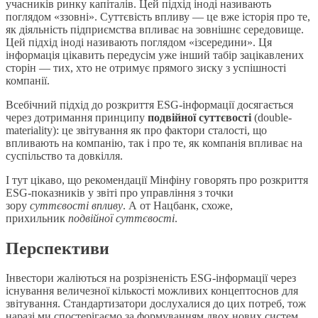
учасників ринку капіталів. Цей підхід іноді називають
поглядом «ззовні». Суттєвість впливу — це вже історія про те,
як діяльність підприємства впливає на зовнішнє середовище.
Цей підхід іноді називають поглядом «ізсередини». Ця
інформація цікавить передусім уже інший табір зацікавлених
сторін — тих, хто не отримує прямого зиску з успішності
компанії.
Всебічний підхід до розкриття ESG-інформації досягається
через дотримання принципу
подвійної суттєвості
(double-
materiality): це звітування як про фактори сталості, що
впливають на компанію, так і про те, як компанія впливає на
суспільство та довкілля.
І тут цікаво, що рекомендації Мінфіну говорять про розкриття
ESG-показників у звіті про управління з точки
зору
суттєвості впливу
. А от Нацбанк, схоже,
прихильник
подвійної суттєвості
.
Перспективи
Інвестори жаліються на розрізненість ESG-інформації через
існування величезної кількості можливих концептоснов для
звітування. Стандартизатори дослухалися до цих потреб, тож
наразі ми спостерігаємо за формуванням двох нових систем