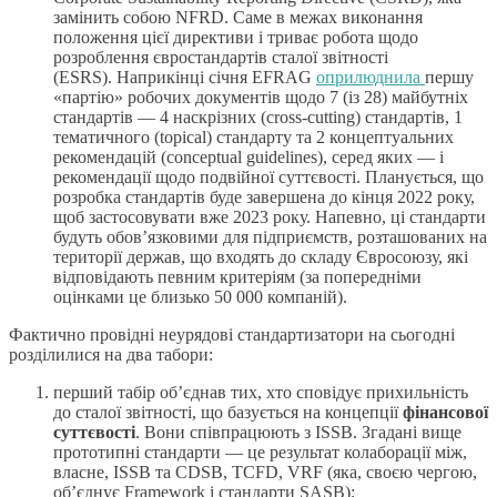
замінить собою NFRD. Саме в межах виконання
положення цієї директиви і триває робота щодо
розроблення євростандартів сталої звітності
(ESRS).
Наприкінці
січня EFRAG
оприлюднила
першу
«партію» робочих документів щодо 7 (із 28) майбутніх
стандартів — 4 наскрізних (cross-cutting) стандартів, 1
тематичного (topical) стандарту та 2 концептуальних
рекомендацій (conceptual guidelines), серед яких — і
рекомендації щодо подвійної суттєвості. Планується, що
розробка стандартів буде завершена до кінця 2022 року,
щоб застосовувати вже 2023 року. Напевно, ці стандарти
будуть обов’язковими для підприємств, розташованих на
території держав, що входять до складу Євросоюзу, які
відповідають певним критеріям (за попередніми
оцінками це близько 50 000 компаній).
Фактично провідні неурядові стандартизатори на сьогодні
розділилися на два табори:
перший табір об’єднав тих, хто сповідує прихильність
до сталої звітності, що базується на концепції
фінансової
суттєвості
. Вони співпрацюють з ISSB. Згадані вище
прототипні стандарти — це результат колаборації між,
власне, ISSB та CDSB, TCFD, VRF (яка, своєю чергою,
об’єднує Framework і стандарти SASB);