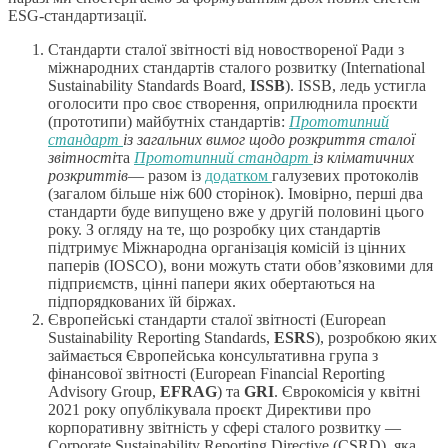
ESG-стандартизації.
Стандарти сталої звітності від новоствореної Ради з
міжнародних стандартів сталого розвитку (International
Sustainability Standards Board,
ISSB
). ISSB, ледь устигла
оголосити про своє створення, оприлюднила проєкти
(прототипи) майбутніх стандартів:
Прототипний
стандарт
із загальних вимог щодо розкриття сталої
звітності
та
Прототипний стандарт
із кліматичних
розкриттів
—
разом із
додатком
галузевих протоколів
(загалом більше ніж 600 сторінок). Імовірно, перші два
стандарти буде випущено вже у другій половині цього
року. З огляду на те, що розробку цих стандартів
підтримує Міжнародна організація комісій із цінних
паперів (IOSCO), вони можуть стати обов’язковими для
підприємств, цінні папери яких обертаються на
підпорядкованих їй біржах.
Європейські стандарти сталої звітності (European
Sustainability Reporting Standards,
ESRS
), розробкою яких
займається Європейська консультативна група з
фінансової звітності (European Financial Reporting
Advisory Group,
EFRAG
) та
GRI
. Єврокомісія у квітні
2021 року опублікувала проєкт Директиви про
корпоративну звітність у сфері сталого розвитку —
Corporate Sustainability Reporting Directive (CSRD), яка