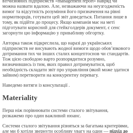
вітчизняних підприємств «management report» навряд чи
можна назвати вдалою. Але, незважаючи на неузгодженість
вимог та відсутність розуміння його призначення на рівні
нормотворців, готувати цей звіт доведеться. Питання лише в
тому, як підійти до процесу. Якщо компанія має на меті
підготувати корисний для стейкголдерів документ, є сенс
загорнути цю інформацію у привабливу обгортку.
Авторка також підкреслила, що наразі до українських
підприємств не висувають жодної вимоги щодо обов’язкового
дотримання тих чи інших сталих концептоснов чи стандартів.
Тож цією свободою варто розпорядитися розумно,
визначившись із тим, яких правил дотримуватися, щоб
необхідність складати звіт про управління (який може здатися
зайвим) перетворити на конкурентну перевагу.
Наведемо витяги із консультації .
Materiality
Перш ніж порівнювати системи сталого звітування,
розкажемо про один важливий нюанс.
Системи сталого звітування різняться за багатьма критеріями,
але ми б хотіли звернути особливу увагу на один —
підхід до