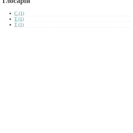
Глосарій
C
(1)
T
(1)
Т
(1)