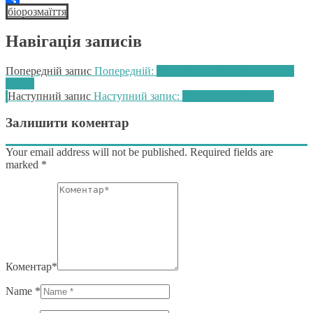
біорозмаїття
Link
Поділитися
Навігація записів
Попередній запис
Попередній:
Внутрішній контроль сталих
даних
Наступний запис
Наступний запис:
Деполітизація ESG
Залишити коментар
Your email address will not be published. Required fields are
marked
*
Коментар*
Name *