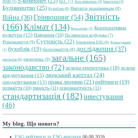
S-компонет
(23)
SEC
(7)
ISSB
(5)
Zero emissions
(4)
Інвестори
(4)
Будівництво
(25)
Виплати працівникам
(8)
Бухоблік
(6)
Звітність
Грінвошинг
(54)
Війна
(36)
(166)
Клімат
(134)
Корпоративна
Консалтинг
(3)
культура
(15)
Навчання
(10)
Післявоєнна відбудова
(7)
Суттєвість
(22)
Різноманіття
(9)
Управління ESG
(6)
Фінансування
дослідження
(37)
бухоблік
(19)
біорозмаїття
(8)
(3)
загальне
(165)
економіка
(9)
екологія
(6)
законодавство
(72)
зелена енергетика
(18)
зелене
людський капітал
(24)
кредитування
(15)
права людини
(21)
рейтинги
(19)
оподаткування
(13)
розмаїття
(10)
рівність
(11)
різноманітність
(11)
стандартизація
(182)
інвестування
(46)
My blog. Що нового?
ESG-рейтинги та ESG-виплати
06.08.2026