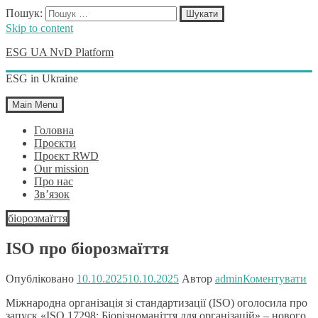
Пошук:
Skip to content
ESG UA NvD Platform
ESG in Ukraine
Main Menu
Головна
Проєкти
Проєкт RWD
Our mission
Про нас
Зв’язок
біорозмаїття
ISO про біорозмаїття
Опубліковано
10.10.2025
10.10.2025
Автор
admin
Коментувати
Міжнародна організація зі стандартизації (ISO) оголосила про
запуск «ISO 17298: Біорізноманіття для організацій» – нового