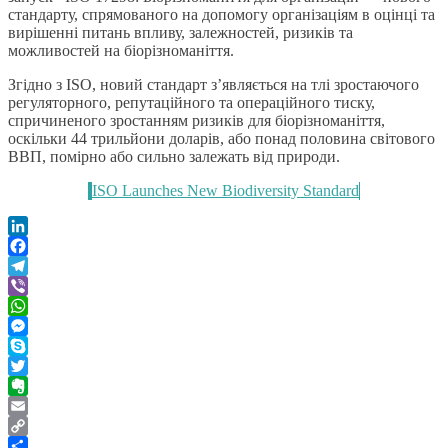
стандарту, спрямованого на допомогу організаціям в оцінці та
вирішенні питань впливу, залежностей, ризиків та
можливостей на біорізноманіття.
Згідно з ISO, новий стандарт з’являється на тлі зростаючого
регуляторного, репутаційного та операційного тиску,
спричиненого зростанням ризиків для біорізноманіття,
оскільки 44 трильйони доларів, або понад половина світового
ВВП, помірно або сильно залежать від природи.
ISO Launches New Biodiversity Standard
LinkedIn
Facebook
Telegram
Viber
WhatsApp
Messenger
Skype
Twitter
Evernote
Email
Copy