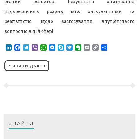
сталий розвиток. Результати опитування
підкреслюють розрив між очікуваннями та
реальністю щодо застосування внутрішнього
контролю в цій сфері.
LinkedIn
Facebook
Telegram
Viber
WhatsApp
Messenger
Skype
Twitter
Evernote
Email
Copy
Поділитися
Link
ЧИТАТИ ДАЛІ
ЗНАЙТИ