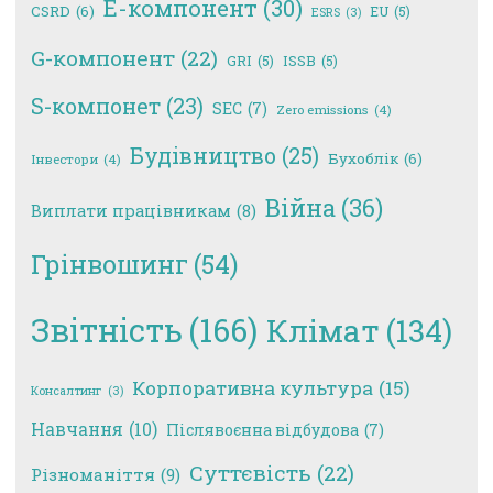
E-компонент
(30)
CSRD
(6)
EU
(5)
ESRS
(3)
G-компонент
(22)
GRI
(5)
ISSB
(5)
S-компонет
(23)
SEC
(7)
Zero emissions
(4)
Будівництво
(25)
Бухоблік
(6)
Інвестори
(4)
Війна
(36)
Виплати працівникам
(8)
Грінвошинг
(54)
Звітність
(166)
Клімат
(134)
Корпоративна культура
(15)
Консалтинг
(3)
Навчання
(10)
Післявоєнна відбудова
(7)
Суттєвість
(22)
Різноманіття
(9)