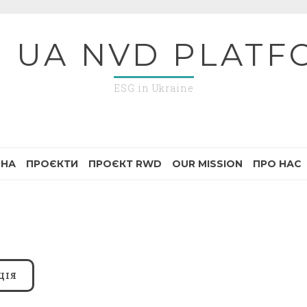
G UA NVD PLATF
ESG in Ukraine
ВНА
ПРОЄКТИ
ПРОЄКТ RWD
OUR MISSION
ПРО НАС
ЦІЯ