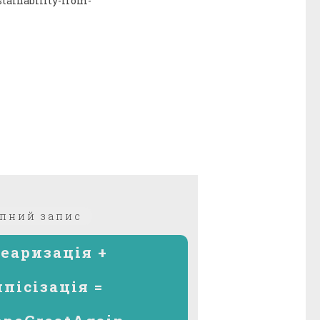
stainability-from-
Наступний
пний запис
запис:
еаризація +
пісізація =