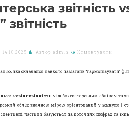
терська звітність v
” звітність
о
14.10.2025
Автор
admin
Коментувати
уацію, яка склалался навколо намагань “гармонізувати” фінз
.
льна невідповідність
між бухгалтерським обліком та зв
ерський облік значною мірою орієнтований у минуле і с
рспективні частини базуються на поточних цифрах та їхн