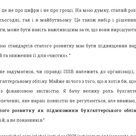
 це не про цифри і не про гроші. На мою думку, сталий роз
 сьогодні, так і в майбутньому. Це також вибір і рішення
и, може бути навіть важливішим за те, що вони вирішують
ою стандартів сталого розвитку має бути підвищення вар
 та зниження її для «чистих». “
не задуматися, чи справді ISSB належить до організації,
алтерському обліку. Майже нічого з того, що я хотів би, що
 з фінансовою звітністю. Я бачу велику роль бухгалте
печенні, яке наразі повністю не регулюється, але вважаю
лого розвитку як підмножини бухгалтерського обл
й, а не показників.”