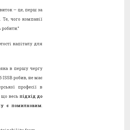
виток — це, перш за
. Те, чого компанії
 робити.”
тості капіталу для
 яка в першу чергу
б ISSB робив, не має
рської професії в
, що весь
підхід до
іку є помилковим
.