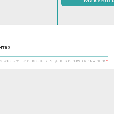
MakeEuro
нтар
S WILL NOT BE PUBLISHED. REQUIRED FIELDS ARE MARKED
*