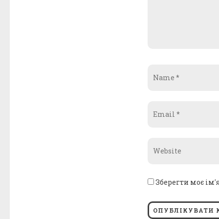
Name
*
Email
*
Website
*
Зберегти моє ім'