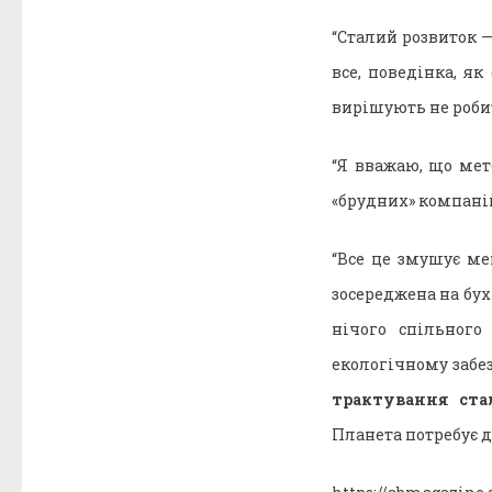
“Сталий розвиток —
все, поведінка, як
вирішують не робит
“Я вважаю, що мет
«брудних» компаній
“Все це змушує ме
зосереджена на бухг
нічого спільного
екологічному забез
трактування ста
Планета потребує ді