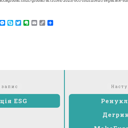
accaglobal.com/global/articles/2025/oct/comment/separate-su
am
r
WhatsApp
Messenger
Skype
Twitter
Evernote
Email
Copy
Поділитися
Link
Попередній:
 запис
Насту
ція ESG
Ренукл
Дегрин