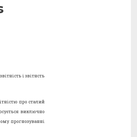
s
вітність і звітнсть
ітністю про сталий
тосується виключно
ьому прогнозуванні