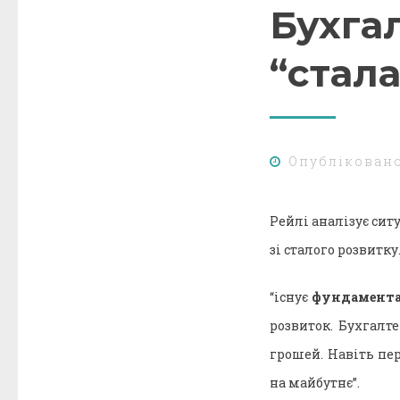
Бухгал
“стала
Опублікован
Рейлі аналізує сит
зі сталого розвитку
“існує
фундамента
розвиток. Бухгалт
грошей. Навіть пе
на майбутнє”.