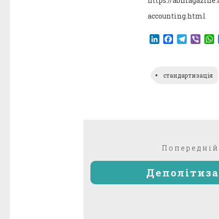
https://abmagazine.
accounting.html
LinkedIn
Facebook
Telegr
Vibe
стандартизація
Навігація
Попередній
записів
Деполітиза