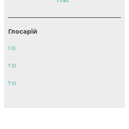
« Лип
Глосарій
C
(1)
T
(1)
Т
(1)