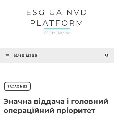
Skip
ESG UA NVD
to
content
PLATFORM
ESG in Ukraine
MAIN MENU
ЗАГАЛЬНЕ
Значна віддача і головний
операційний пріоритет