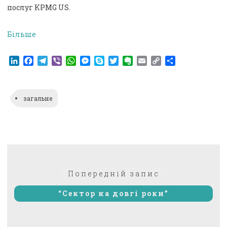
послуг KPMG US.
Більше
LinkedIn
Facebook
Telegram
Viber
WhatsApp
Messenger
Skype
Twitter
Evernote
Email
Copy
Поділитися
Link
загальне
Навігація
Попередній:
Попередній запис
записів
“Сектор на довгі роки”