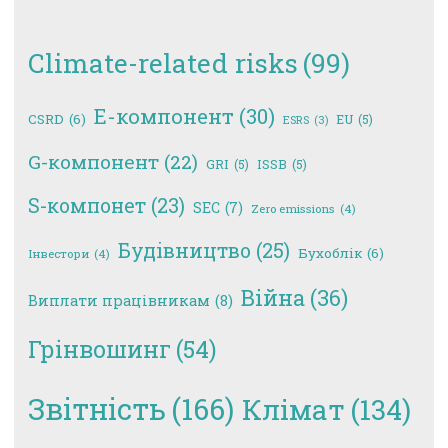
Climate-related risks
(99)
E-компонент
(30)
CSRD
(6)
EU
(5)
ESRS
(3)
G-компонент
(22)
GRI
(5)
ISSB
(5)
S-компонет
(23)
SEC
(7)
Zero emissions
(4)
Будівництво
(25)
Бухоблік
(6)
Інвестори
(4)
Війна
(36)
Виплати працівникам
(8)
Грінвошинг
(54)
Звітність
(166)
Клімат
(134)