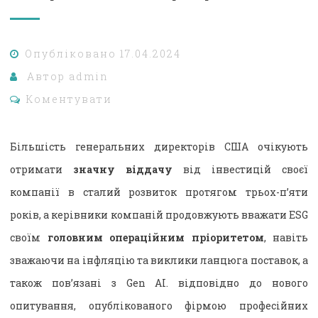
Опубліковано
17.04.2024
Автор
admin
Коментувати
Більшість генеральних директорів США очікують
отримати
значну віддачу
від інвестицій своєї
компанії в сталий розвиток протягом трьох-п’яти
років, а керівники компаній продовжують вважати ESG
своїм
головним операційним пріоритетом
, навіть
зважаючи на інфляцію та виклики ланцюга поставок, а
також пов’язані з Gen AI. відповідно до нового
опитування, опублікованого фірмою професійних