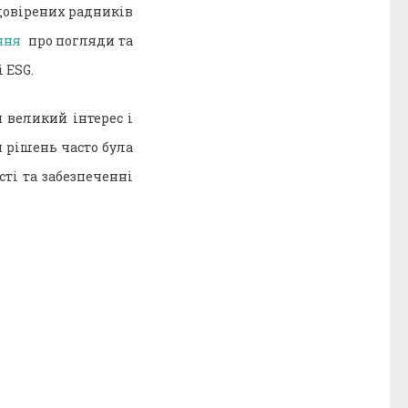
довірених радників
ння
про погляди та
 ESG.
 великий інтерес і
я рішень часто була
ті та забезпеченні