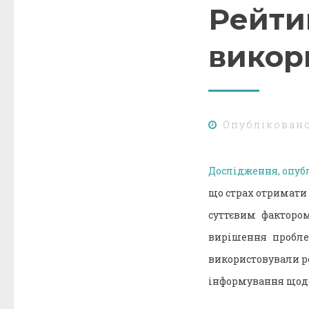
Рейтин
викор
Опублікован
Дослідження, опубл
що страх отримати 
суттєвим факторо
вирішення пробле
використовували ре
інформування щодо