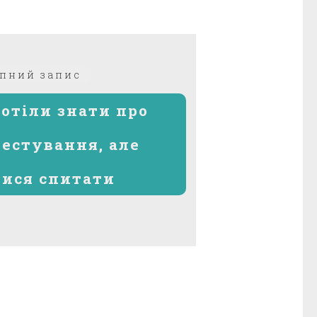
Наступний
пний запис
запис:
хотіли знати про
естування, але
ися спитати