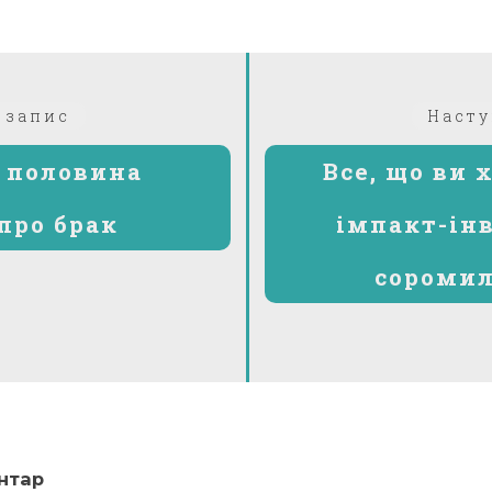
Попередній:
 запис
Насту
 половина
Все, що ви 
про брак
імпакт-інв
соромил
нтар