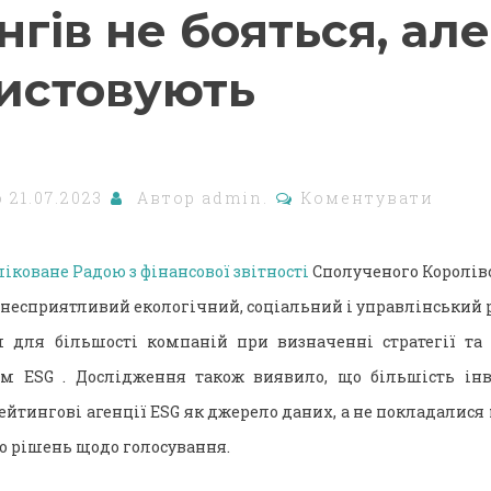
гів не бояться, але
истовують
о
21.07.2023
Автор
admin.
Коментувати
іковане Радою з фінансової звітності
Сполученого Королівст
несприятливий екологічний, соціальний і управлінський р
м для більшості компаній при визначенні стратегії та
м ESG . Дослідження також виявило, що більшість інв
йтингові агенції ESG як джерело даних, а не покладалися
 рішень щодо голосування.