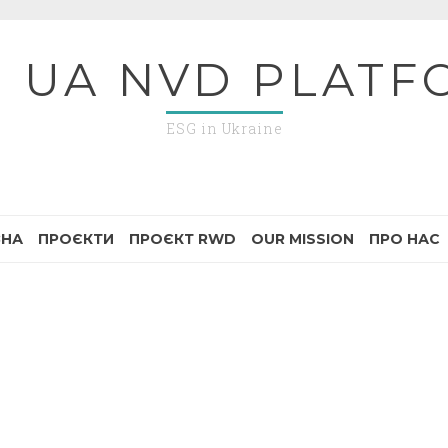
G UA NVD PLATF
ESG in Ukraine
ВНА
ПРОЄКТИ
ПРОЄКТ RWD
OUR MISSION
ПРО НАС