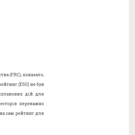
ва (FRC), показало,
ейтинг (ESG) не був
 планових дій для
есторів переважно
 на сам рейтинг для