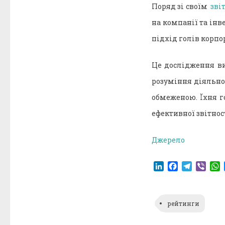
Поряд зі своїм
зві
на компанії та інв
підхід голів корпо
Це дослідження ви
розуміння діяльнос
обмеженою. Їхня г
ефективної звітност
Джерело
LinkedIn
Facebook
Telegr
Vibe
рейтинги