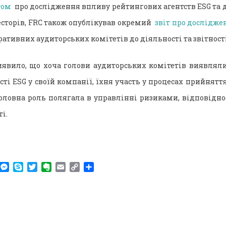
том
про дослідження впливу рейтингових агентств ESG та 
есторів, FRC також опублікував окремий
звіт про дослідже
ративних аудиторських комітетів до діяльності та звітності
явило, що хоча голови аудиторських комітетів виявляли
ті ESG у своїй компанії, їхня участь у процесах прийнятт
оловна роль полягала в управлінні ризиками, відповіднос
і.
am
r
WhatsApp
Messenger
Skype
Twitter
Evernote
Email
Copy
Поділитися
Link