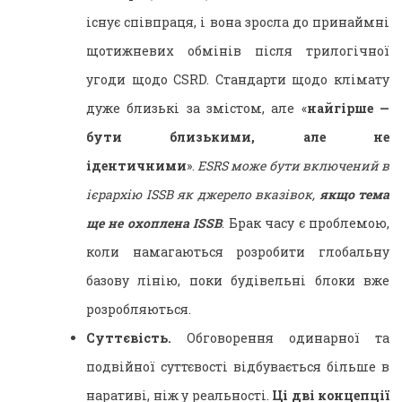
існує співпраця, і вона зросла до принаймні
щотижневих обмінів після трилогічної
угоди щодо CSRD. Стандарти щодо клімату
дуже близькі за змістом, але «
найгірше —
бути близькими, але не
ідентичними
».
ESRS може бути включений в
ієрархію ISSB як джерело вказівок,
якщо тема
ще не охоплена ISSB
. Брак часу є проблемою,
коли намагаються розробити глобальну
базову лінію, поки будівельні блоки вже
розробляються.
Суттєвість.
Обговорення одинарної та
подвійної суттєвості відбувається більше в
наративі, ніж у реальності.
Ці дві концепції