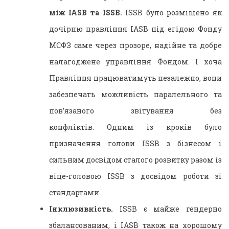
між IASB та ISSB.
ISSB було розміщено як
дочірню правління IASB під егідою Фонду
МСФЗ саме через прозоре, надійне та добре
налагоджене управління Фондом. І хоча
Правління працюватимуть незалежно, вони
забезпечать можливість паралельного та
пов’язаного звітування без
конфліктів. Одним із кроків було
призначення голови ISSB з бізнесом і
сильним досвідом сталого розвитку разом із
віце-головою ISSB з досвідом роботи зі
стандартами.
Інклюзивність.
ISSB є майже гендерно
збалансованим, і IASB також на хорошому