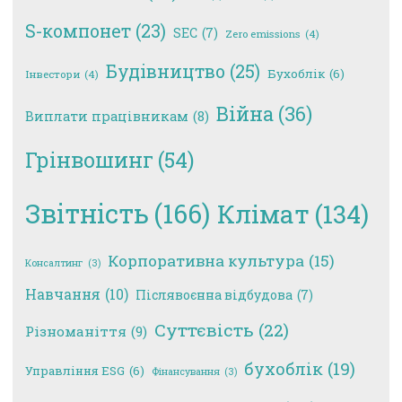
S-компонет
(23)
SEC
(7)
Zero emissions
(4)
Будівництво
(25)
Бухоблік
(6)
Інвестори
(4)
Війна
(36)
Виплати працівникам
(8)
Грінвошинг
(54)
Звітність
(166)
Клімат
(134)
Корпоративна культура
(15)
Консалтинг
(3)
Навчання
(10)
Післявоєнна відбудова
(7)
Суттєвість
(22)
Різноманіття
(9)
бухоблік
(19)
Управління ESG
(6)
Фінансування
(3)