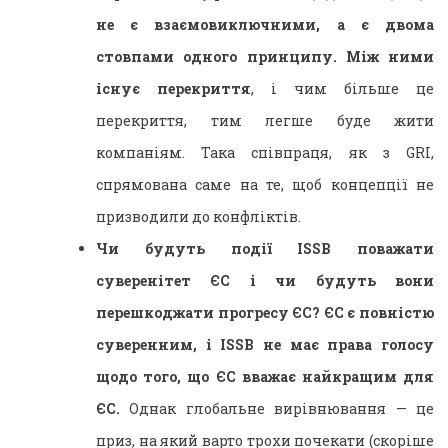
не є взаємовиключними, а є двома
стовпами одного принципу. Між ними
існує перекриття
, і чим більше це
перекриття, тим легше буде жити
компаніям. Така співпраця, як з GRI,
спрямована саме на те, щоб концепції не
призводили до конфліктів.
Чи будуть події ISSB поважати
суверенітет ЄС і чи будуть вони
перешкоджати прогресу ЄС? ЄС є повністю
суверенним, і ISSB не має права голосу
щодо того, що ЄС вважає найкращим для
ЄС.
Однак глобальне вирівнювання — це
приз, на який варто трохи почекати (скоріше