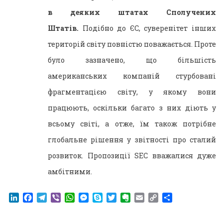
в деяких штатах Сполучених
Штатів.
Подібно до ЄС, суверенітет інших
територій світу повністю поважається. Проте
було зазначено, що більшість
американських компаній стурбовані
фрагментацією світу, у якому вони
працюють, оскільки багато з них діють у
всьому світі, а отже, їм також потрібне
глобальне рішення у звітності про сталий
розвиток. Пропозиції SEC вважалися дуже
амбітними.
LinkedIn
Facebook
Telegram
Viber
WhatsApp
Messenger
Skype
Twitter
Evernote
Email
Copy
Поділитися
Link