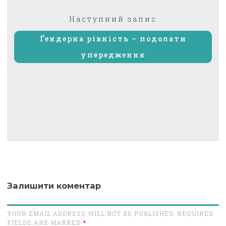
Наступний
Наступний запис
запис:
Ґендерна рівність – подолати
упередження
Залишити коментар
YOUR EMAIL ADDRESS WILL NOT BE PUBLISHED. REQUIRED
FIELDS ARE MARKED
*