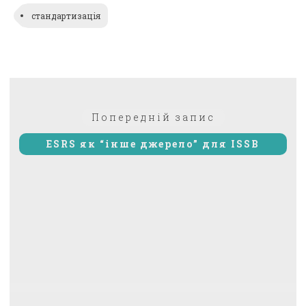
стандартизація
Навігація
Попередній:
Попередній запис
записів
ESRS як “інше джерело” для ISSB