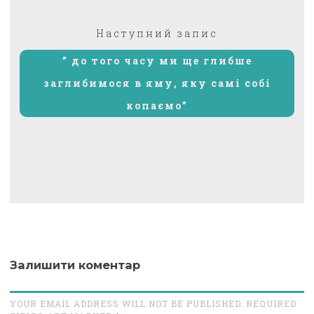
Наступний
Наступний запис
запис:
” до того часу ми ще глибше
заглибимося в яму, яку самі собі
копаємо”
Залишити коментар
YOUR EMAIL ADDRESS WILL NOT BE PUBLISHED. REQUIRED