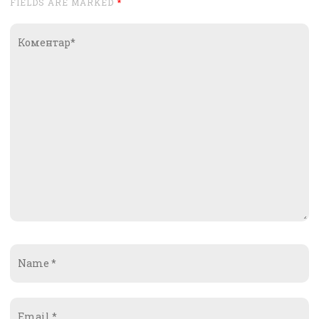
FIELDS ARE MARKED
*
Коментар*
Name
*
Email