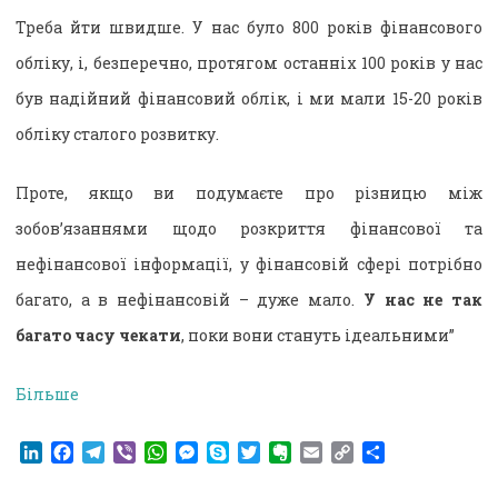
Треба йти швидше. У нас було 800 років фінансового
обліку, і, безперечно, протягом останніх 100 років у нас
був надійний фінансовий облік, і ми мали 15-20 років
обліку сталого розвитку.
Проте, якщо ви подумаєте про різницю між
зобов’язаннями щодо розкриття фінансової та
нефінансової інформації, у фінансовій сфері потрібно
багато, а в нефінансовій – дуже мало.
У нас не так
багато часу чекати
, поки вони стануть ідеальними”
Більше
LinkedIn
Facebook
Telegram
Viber
WhatsApp
Messenger
Skype
Twitter
Evernote
Email
Copy
Поділитися
Link