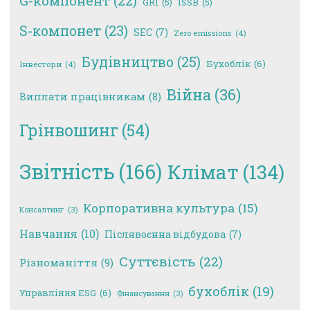
G-компонент
(22)
GRI
(5)
ISSB
(5)
S-компонет
(23)
SEC
(7)
Zero emissions
(4)
Будівництво
(25)
Бухоблік
(6)
Інвестори
(4)
Війна
(36)
Виплати працівникам
(8)
Грінвошинг
(54)
Звітність
(166)
Клімат
(134)
Корпоративна культура
(15)
Консалтинг
(3)
Навчання
(10)
Післявоєнна відбудова
(7)
Суттєвість
(22)
Різноманіття
(9)
бухоблік
(19)
Управління ESG
(6)
Фінансування
(3)