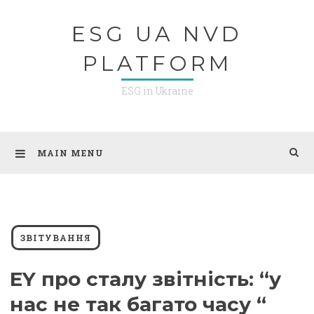
Skip
ESG UA NVD
to
content
PLATFORM
ESG in Ukraine
MAIN MENU
ЗВІТУВАННЯ
EY про сталу звітність: “у
нас не так багато часу “