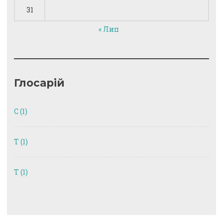
31
« Лип
Глосарій
C
(1)
T
(1)
Т
(1)