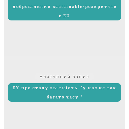
добровільних sustainable-розкриттів
в EU
Наступний
Наступний запис
запис:
EY про сталу звітність: “у нас не так
багато часу “