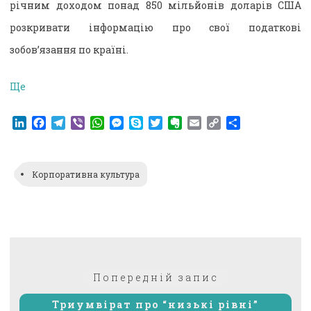
річним доходом понад 850 мільйонів доларів США
розкривати інформацію про свої податкові
зобов’язання по країні.
Ще
LinkedIn
Facebook
Telegram
Viber
WhatsApp
Messenger
Skype
Twitter
Evernote
Email
Copy
Поділитися
Link
Корпоративна культура
Навігація
Попередній:
Попередній запис
записів
Триумвірат про “низькі рівні”