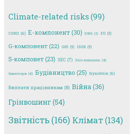
Climate-related risks
(99)
E-компонент
(30)
CSRD
(6)
EU
(5)
ESRS
(3)
G-компонент
(22)
GRI
(5)
ISSB
(5)
S-компонет
(23)
SEC
(7)
Zero emissions
(4)
Будівництво
(25)
Бухоблік
(6)
Інвестори
(4)
Війна
(36)
Виплати працівникам
(8)
Грінвошинг
(54)
Звітність
(166)
Клімат
(134)