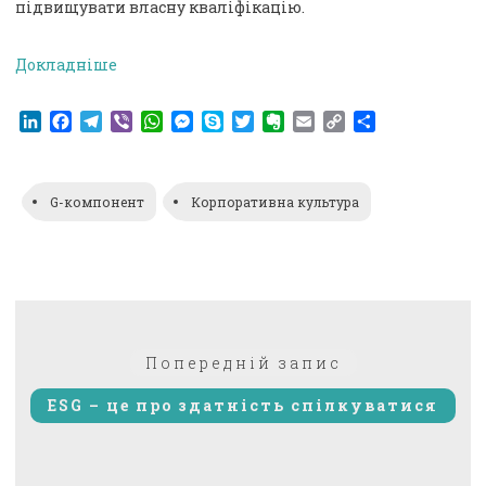
підвищувати власну кваліфікацію.
Докладніше
LinkedIn
Facebook
Telegram
Viber
WhatsApp
Messenger
Skype
Twitter
Evernote
Email
Copy
Поділитися
Link
G-компонент
Корпоративна культура
Навігація
Попередній:
Попередній запис
записів
ESG – це про здатність спілкуватися