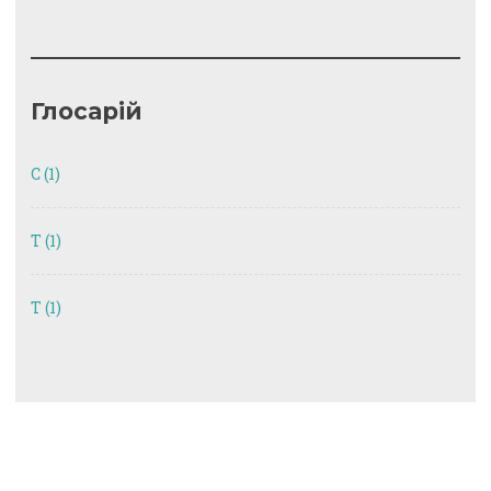
Глосарій
C
(1)
T
(1)
Т
(1)