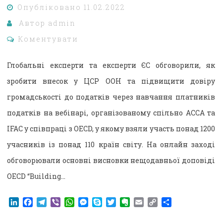
Опубліковано
11.02.2022
Автор
admin
Коментувати
Глобальні експерти та експерти ЄС обговорили, як
зробити внесок у ЦСР ООН та підвищити довіру
громадськості до податків через навчання платників
податків на вебінарі, організованому спільно ACCA та
IFAC у співпраці з OECD, у якому взяли участь понад 1200
учасників із понад 110 країн світу. На онлайн заході
обговорювали основні висновки нещодавньої доповіді
OECD “Building…
LinkedIn
Facebook
Telegram
Viber
WhatsApp
Messenger
Skype
Twitter
Evernote
Email
Copy
Поділитися
Link