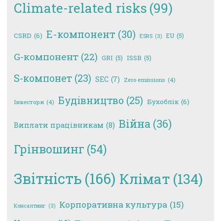
Climate-related risks
(99)
E-компонент
(30)
CSRD
(6)
EU
(5)
ESRS
(3)
G-компонент
(22)
GRI
(5)
ISSB
(5)
S-компонет
(23)
SEC
(7)
Zero emissions
(4)
Будівництво
(25)
Бухоблік
(6)
Інвестори
(4)
Війна
(36)
Виплати працівникам
(8)
Грінвошинг
(54)
Звітність
(166)
Клімат
(134)
Корпоративна культура
(15)
Консалтинг
(3)