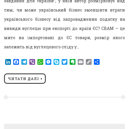
завдання для України“, у якій автор розмірковує над
тим, чи може український бізнес зменшити втрати
українського бізнесу від запровадження податку на
викиди вуглецю при експорті до країн ЄС? CBAM — це
мито на імпортовані до ЄС товари, розмір якого
залежить від вуглецевого сліду у…
LinkedIn
Facebook
Telegram
Viber
WhatsApp
Messenger
Skype
Twitter
Evernote
Email
Copy
Поділитися
Link
ЧИТАТИ ДАЛІ