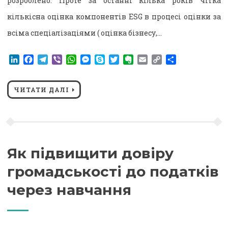
розроблено. Проте за останні кілька років чітка
кількісна оцінка компонентів ESG в процесі оцінки за
всіма спеціалізаціями ( оцінка бізнесу,…
LinkedIn
Facebook
Telegram
Viber
WhatsApp
Messenger
Skype
Twitter
Evernote
Email
Copy
Поділитися
Link
ЧИТАТИ ДАЛІ
Як підвищити довіру
громадськості до податків
через навчання