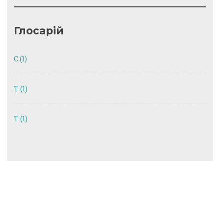
Глосарій
C
(1)
T
(1)
Т
(1)