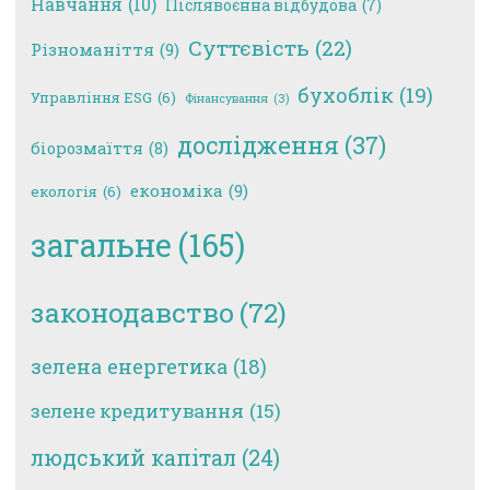
Навчання
(10)
Післявоєнна відбудова
(7)
Суттєвість
(22)
Різноманіття
(9)
бухоблік
(19)
Управління ESG
(6)
Фінансування
(3)
дослідження
(37)
біорозмаїття
(8)
економіка
(9)
екологія
(6)
загальне
(165)
законодавство
(72)
зелена енергетика
(18)
зелене кредитування
(15)
людський капітал
(24)