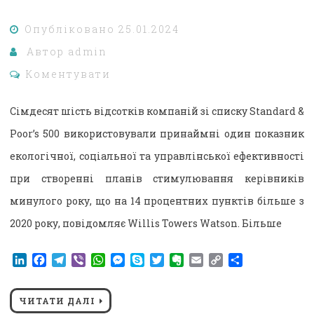
Опубліковано
25.01.2024
Автор
admin
Коментувати
Сімдесят шість відсотків компаній зі списку Standard &
Poor’s 500 використовували принаймні один показник
екологічної, соціальної та управлінської ефективності
при створенні планів стимулювання керівників
минулого року, що на 14 процентних пунктів більше з
2020 року, повідомляє Willis Towers Watson. Більше
LinkedIn
Facebook
Telegram
Viber
WhatsApp
Messenger
Skype
Twitter
Evernote
Email
Copy
Поділитися
Link
ЧИТАТИ ДАЛІ