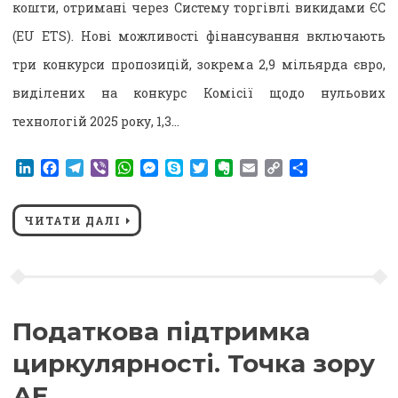
кошти, отримані через Систему торгівлі викидами ЄС
(EU ETS). Нові можливості фінансування включають
три конкурси пропозицій, зокрема 2,9 мільярда євро,
виділених на конкурс Комісії щодо нульових
технологій 2025 року, 1,3…
LinkedIn
Facebook
Telegram
Viber
WhatsApp
Messenger
Skype
Twitter
Evernote
Email
Copy
Поділитися
Link
ЧИТАТИ ДАЛІ
Податкова підтримка
циркулярності. Точка зору
АЕ