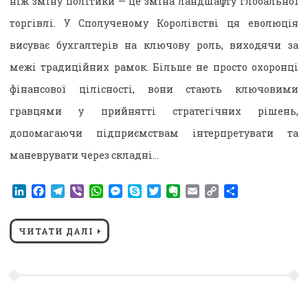
ніж зміну політики — це зміна ландшафту глобальної
торгівлі. У Сполученому Королівстві ця еволюція
висуває бухгалтерів на ключову роль, виходячи за
межі традиційних рамок. Більше не просто охоронці
фінансової цілісності, вони стають ключовими
гравцями у прийнятті стратегічних рішень,
допомагаючи підприємствам інтерпретувати та
маневрувати через складні…
LinkedIn
Facebook
Telegram
Viber
WhatsApp
Messenger
Skype
Twitter
Evernote
Email
Copy
Поділитися
Link
ЧИТАТИ ДАЛІ