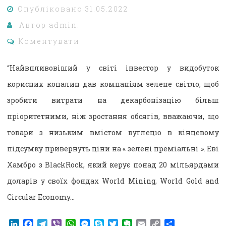
Опубліковано
31.05.2022
Автор
admin.
Коментувати
“Найвпливовіший у світі інвестор у видобуток
корисних копалин дав компаніям зелене світло, щоб
зробити витрати на декарбонізацію більш
пріоритетними, ніж зростання обсягів, вважаючи, що
товари з низьким вмістом вуглецю в кінцевому
підсумку привернуть ціни на « зелені преміальні ». Еві
Хамбро з BlackRock, який керує понад 20 мільярдами
доларів у своїх фондах World Mining, World Gold and
Circular Economy…
LinkedIn
Facebook
Telegram
Viber
WhatsApp
Messenger
Skype
Twitter
Evernote
Email
Copy
Поділитися