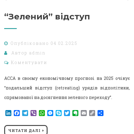
“Зелений” відступ
Опубліковано
04.02.2025
Автор
admin
Коментувати
АССА в своєму економічному прогнозі на 2025 очікує
“подальший відступ (retreating) урядів відполітики,
спрямованої на досягнення зеленого переходу”.
LinkedIn
Facebook
Telegram
Viber
WhatsApp
Messenger
Skype
Twitter
Evernote
Email
Copy
Поділитися
Link
ЧИТАТИ ДАЛІ