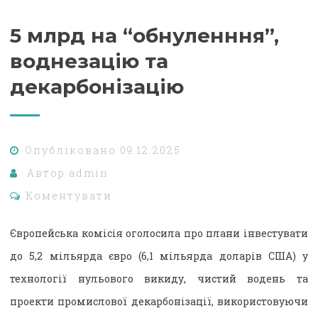
5 млрд на “обнуленння”,
воднезацію та
декарбонізацію
Опубліковано
09.12.2025
Автор
admin
Коментувати
Європейська комісія оголосила про плани інвестувати
до 5,2 мільярда євро (6,1 мільярда доларів США) у
технології нульового викиду, чистий водень та
проекти промислової декарбонізації, використовуючи