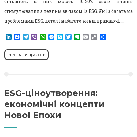
більшість із них мають 10-20% своїх планів
стимулювання з певним зв’язком із ESG. Як і з багатьма
проблемами ESG, деталі набагато менш вражаючі,…
LinkedIn
Facebook
Telegram
Viber
WhatsApp
Messenger
Skype
Twitter
Evernote
Email
Copy
Поділитися
Link
ЧИТАТИ ДАЛІ
ESG-ціноутворення:
економічні концепти
Нової Епохи