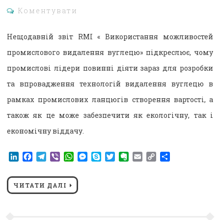
Коментувати
Нещодавній звіт RMI « Використання можливостей
промислового видалення вуглецю» підкреслює, чому
промислові лідери повинні діяти зараз для розробки
та впровадження технологій видалення вуглецю в
рамках промислових ланцюгів створення вартості, а
також як це може забезпечити як екологічну, так і
економічну віддачу.
LinkedIn
Facebook
Telegram
Viber
WhatsApp
Messenger
Skype
Twitter
Evernote
Email
Copy
Поділитися
Link
ЧИТАТИ ДАЛІ