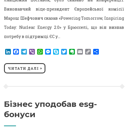
Виконавчий віце-президент Європейської комісії
Марош Шефчович сказав «Powering Tomorrow, Inspiring
Today: Nuclear Energy 2.0» у Брюсселі, що він визнав
потребу в підтримці ЄС у…
LinkedIn
Facebook
Telegram
Viber
WhatsApp
Messenger
Skype
Twitter
Evernote
Email
Copy
Поділитися
Link
ЧИТАТИ ДАЛІ
Бізнес уподобав esg-
бонуси