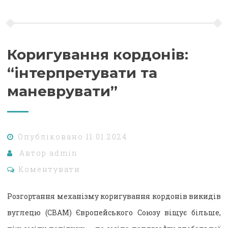
Коригування кордонів:
“інтерпретувати та
маневрувати”
Опубліковано
11.01.2024
Автор
admin
Коментувати
Розгортання механізму коригування кордонів викидів
вуглецю (CBAM) Європейського Союзу віщує більше,