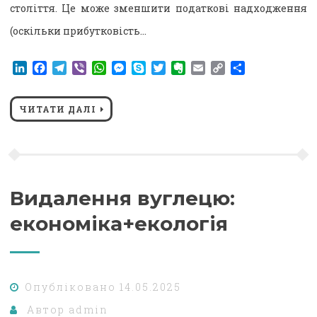
століття. Це може зменшити податкові надходження
(оскільки прибутковість…
LinkedIn
Facebook
Telegram
Viber
WhatsApp
Messenger
Skype
Twitter
Evernote
Email
Copy
Поділитися
Link
ЧИТАТИ ДАЛІ
Видалення вуглецю:
економіка+екологія
Опубліковано
14.05.2025
Автор
admin