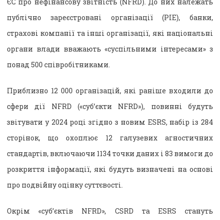
ЄС про нефінансову звітність (NFRD). До них належать
публічно зареєстровані організації (PIE), банки,
страхові компанії та інші організації, які національні
органи влади вважають «суспільними інтересами» з
понад 500 співробітниками.
Приблизно 12 000 організацій, які раніше входили до
сфери дії NFRD («суб’єкти NFRD»), повинні будуть
звітувати у 2024 році згідно з новим ESRS, набір із 284
сторінок, що охоплює 12 галузевих агностичних
стандартів, включаючи 1134 точки даних і 83 вимоги до
розкриття інформації, які будуть визначені на основі
про подвійну оцінку суттєвості.
Окрім «суб’єктів NFRD», CSRD та ESRS стануть