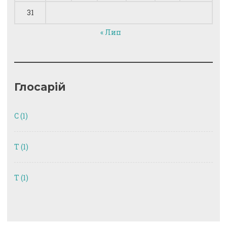
31
« Лип
Глосарій
C
(1)
T
(1)
Т
(1)