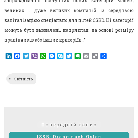
запровадження наступних нових категорій малих,
великих і дуже великих компаній із середньою
капіталізацією спеціально для цілей CSRD. Ці категорії
можуть бути визначені, наприклад, на основі розміру
працівників або інших критеріїв…”
LinkedIn
Facebook
Telegram
Viber
WhatsApp
Messenger
Skype
Twitter
Evernote
Email
Copy
Поділитися
Link
Звітність
Навігація
Попередній:
Попередній запис
записів
ISSB: Drang nach Osten