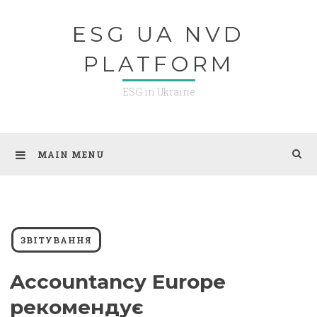
Skip
ESG UA NVD
to
content
PLATFORM
ESG in Ukraine
MAIN MENU
ЗВІТУВАННЯ
Accountancy Europe
рекомендує