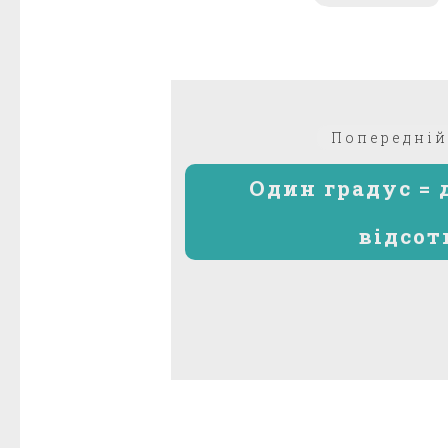
Навігація
Попередній
записів
Один градус =
відсот