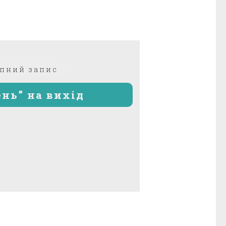
Наступний
пний запис
запис:
ень” на вихід