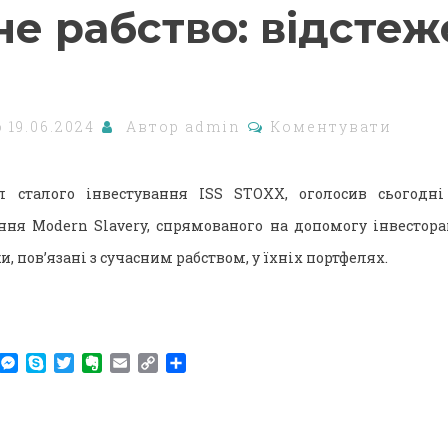
не рабство: відсте
о
19.06.2024
Автор
admin
Коментувати
іл сталого інвестування ISS STOXX, оголосив сьогодні
ня Modern Slavery, спрямованого на допомогу інвестора
и, пов’язані з сучасним рабством, у їхніх портфелях.
am
r
WhatsApp
Messenger
Skype
Twitter
Evernote
Email
Copy
Поділитися
Link