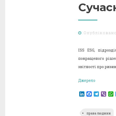
Сучас
Опублікован
ISS ESG, підрозд
покращеного рішен
звітності про ризик
Джерело
LinkedIn
Facebook
Telegr
Vibe
права людини