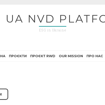
G UA NVD PLATF
ESG in Ukraine
ВНА
ПРОЄКТИ
ПРОЄКТ RWD
OUR MISSION
ПРО НАС
И