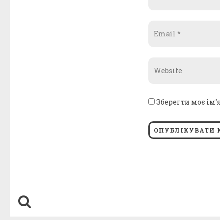
*
Email
*
Website
*
Зберегти моє ім'