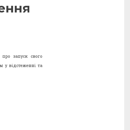
ження
 про запуск свого
м у відстеженні та