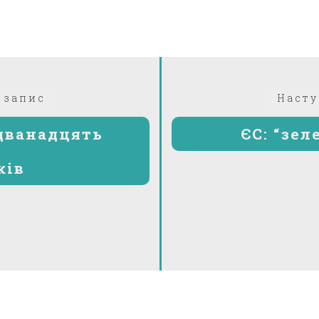
Попередній:
 запис
Насту
 дванадцять
ЄС: “зел
ків