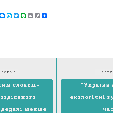
am
r
WhatsApp
Messenger
Skype
Twitter
Evernote
Email
Copy
Поділитися
Link
Попередній:
 запис
Насту
ним словом».
“Україна 
розділеного
екологічні з
 дедалі менше
ча