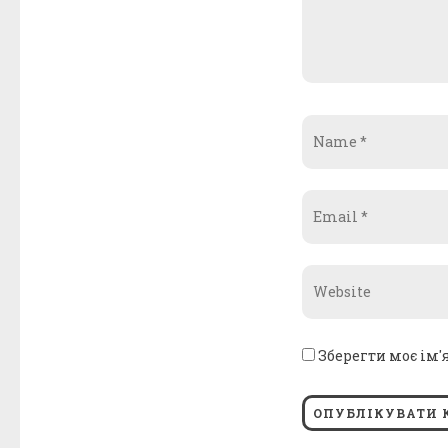
Name
*
Email
*
Website
*
Зберегти моє ім'