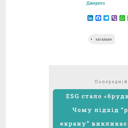
Джерело
LinkedIn
Facebook
Telegr
Vibe
загальне
Навігація
Попередній
записів
ESG стало «бруд
Чому підхід “
екрану” викликає