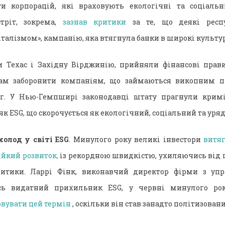
ти корпорацій, які враховують екологічні та соціальн
стріт, зокрема,
зазнав критики
за те, що деякі респу
алізмом», кампанію, яка втягнула банки в широкі культур
 Техас і Західну Вірджинію, прийняли фінансові прави
бам заборонити компаніям, що займаються викопним п
уг. У Нью-Гемпширі законодавці штату прагнули кримін
к ESG, що скорочується як екологічний, соціальний та уря
холод у світі ESG
. Минулого року великі інвестори
витяг
ійкий розвиток,
із рекордною швидкістю, ухиляючись від ц
ритики. Ларрі Фінк, виконавчий директор фірми з уп
ись видатний прихильник ESG, у червні минулого рок
вувати цей термін
, оскільки він став занадто політизован