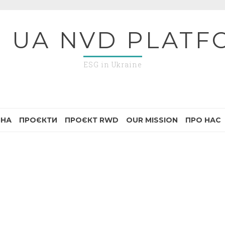
G UA NVD PLATF
ESG in Ukraine
ВНА
ПРОЄКТИ
ПРОЄКТ RWD
OUR MISSION
ПРО НАС