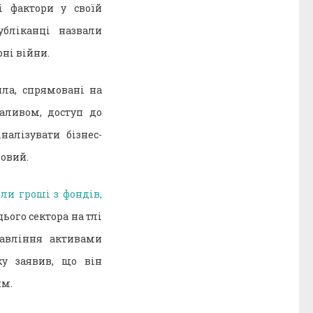
і фактори у своїй
бліканці назвали
ні війни.
ла, спрямовані на
аливом, доступ до
алізувати бізнес-
довий.
ли гроші з фондів,
ього сектора на тлі
равління активами
у заявив, що він
им.