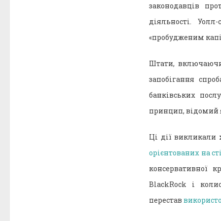
законодавців про
діяльності. Уолл-
«пробудженим капіт
Штати, включаючи
запобігання спро
банківських посл
принцип, відомий я
Ці дії викликали
орієнтованих на ст
консервативної к
BlackRock і кол
перестав
використо