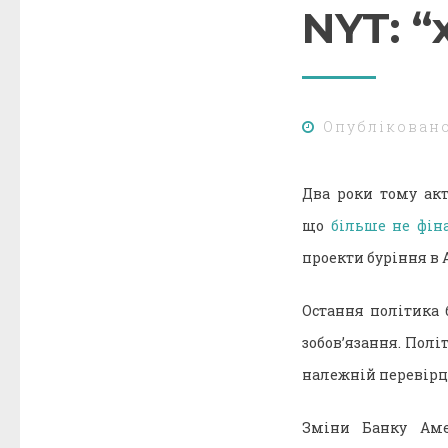
NYT: “
Опублікован
Два роки тому акт
що
більше не фін
проекти буріння в
Остання політика
зобов’язання. Полі
належній перевірці
Зміни Банку Аме