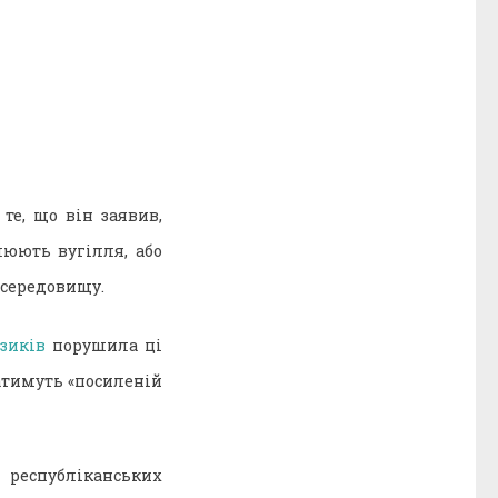
те, що він заявив,
люють вугілля, або
 середовищу.
зиків
порушила ці
гатимуть «посиленій
республіканських