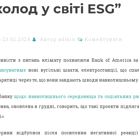
холод у світі ESG”
о
23.02.2024
Автор
admin
Коментувати
ивісти з питань клімату похвалили Bank of America за 
ансуватиме
нові вугільні шахти, електростанції, що спа
 Арктиці через те, що вони завдають шкоди навколишньому
 банку
щодо навколишнього середовища та соціальних ри
тика, оновлена ​​в грудні, говорить, що такі проекти підля
».
рики відбулися після посилення негативної реакції 