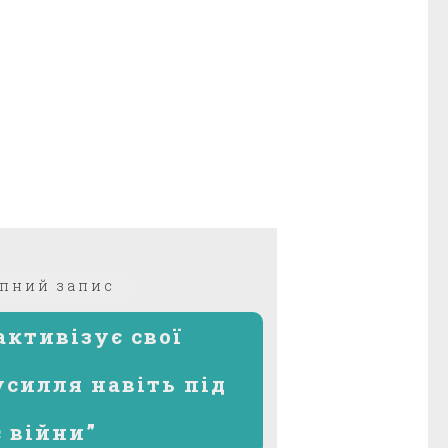
Наступний
пний запис
запис:
активізує свої
усилля навіть під
с війни”