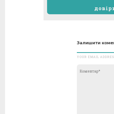
довір
Залишити коме
YOUR EMAIL ADDRES
Коментар*