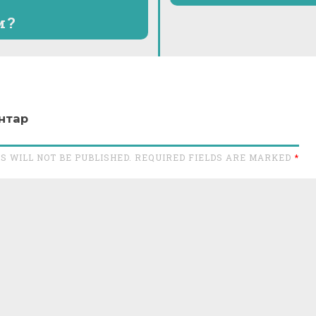
и?
нтар
S WILL NOT BE PUBLISHED. REQUIRED FIELDS ARE MARKED
*