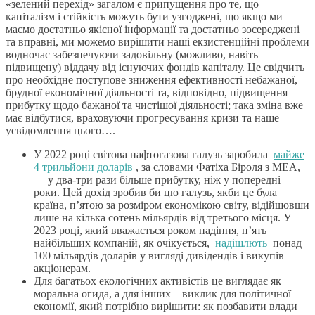
«зелений перехід» загалом є припущення про те, що
капіталізм і стійкість можуть бути узгоджені, що якщо ми
маємо достатньо якісної інформації та достатньо зосереджені
та вправні, ми можемо вирішити наші екзистенційні проблеми
водночас забезпечуючи задовільну (можливо, навіть
підвищену) віддачу від існуючих фондів капіталу. Це свідчить
про необхідне поступове зниження ефективності небажаної,
брудної економічної діяльності та, відповідно, підвищення
прибутку щодо бажаної та чистішої діяльності; така зміна вже
має відбутися, враховуючи прогресування кризи та наше
усвідомлення цього….
У 2022 році світова нафтогазова галузь заробила
майже
4 трильйони доларів
, за словами Фатіха Біроля з МЕА,
— у два-три рази більше прибутку, ніж у попередні
роки. Цей дохід зробив би цю галузь, якби це була
країна, п’ятою за розміром економікою світу, відійшовши
лише на кілька сотень мільярдів від третього місця. У
2023 році, який вважається роком падіння, п’ять
найбільших компаній, як очікується,
надішлють
понад
100 мільярдів доларів у вигляді дивідендів і викупів
акціонерам.
Для багатьох екологічних активістів це виглядає як
моральна огида, а для інших – виклик для політичної
економії, який потрібно вирішити: як позбавити влади