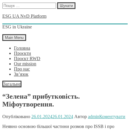
Пошук:
Skip
ESG UA NvD Platform
to
content
ESG in Ukraine
Main Menu
Головна
Проєкти
Проєкт RWD
Our mission
Про нас
Зв’язок
Загальне
“Зелена” прибутковість.
Міфоутворення.
Опубліковано
26.01.2024
26.01.2024
Автор
admin
Коментувати
Неявно основою більшої частини розмов про ISSB і про