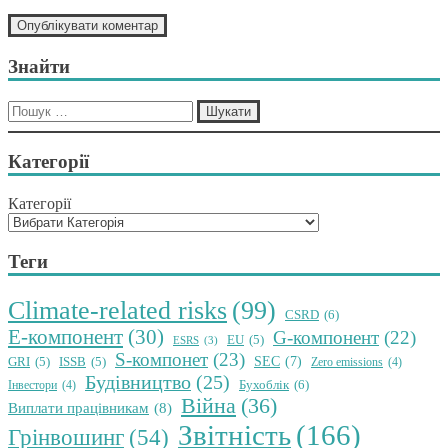
Знайти
Пошук:
Категорії
Категорії
Теги
Climate-related risks
(99)
CSRD
(6)
E-компонент
(30)
G-компонент
(22)
EU
(5)
ESRS
(3)
S-компонет
(23)
SEC
(7)
GRI
(5)
ISSB
(5)
Zero emissions
(4)
Будівництво
(25)
Бухоблік
(6)
Інвестори
(4)
Війна
(36)
Виплати працівникам
(8)
Звітність
(166)
Грінвошинг
(54)