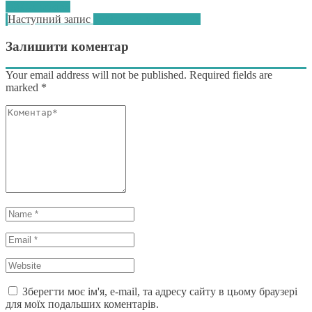
1960-х років»
записів
Наступний
Наступний запис
Робітники у ланцюгах
запис:
Залишити коментар
Your email address will not be published. Required fields are
marked
*
Коментар*
Name
*
Email
*
Website
*
Зберегти моє ім'я, e-mail, та адресу сайту в цьому браузері
для моїх подальших коментарів.