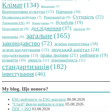
Клімат
(134)
Консалтинг
(3)
Корпоративна культура
(15)
Навчання
(10)
Суттєвість
(22)
Різноманіття
(9)
Післявоєнна відбудова
(7)
бухоблік
(19)
Управління ESG
(6)
Фінансування
(3)
дослідження
(37)
біорозмаїття
(8)
екологія
(6)
загальне
(165)
економіка
(9)
законодавство
(72)
зелена енергетика
(18)
людський капітал
(24)
зелене кредитування
(15)
права людини
(21)
рейтинги
(19)
оподаткування
(13)
розмаїття
(10)
рівність
(11)
різноманітність
(11)
стандартизація
(182)
інвестування
(46)
My blog. Що нового?
ESG-рейтинги та ESG-виплати
06.08.2026
“Сталі” фонди вийшли в плюс
05.08.2026
ППГ + ISO
03.08.2026