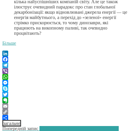
кілька найуспішніших компаній світу. Але це також
ілюструє очевидний парадокс про стан глобальної
декарбонізації: якщо відновлювані джерела енергії — це
енергія майбутнього, а перехід до «зеленої» енергії
стрімко прискорюється, то чому динозаври, які
працюють на викопному паливі, так очевидно
процвітають?
Більше
LinkedIn
Facebook
Telegram
Viber
WhatsApp
Messenger
Skype
Twitter
Evernote
Email
Copy
загальне
Link
Поділитися
Навігація
Попередній:
Попередній запис
Викиди «нарешті повернулися до рівня