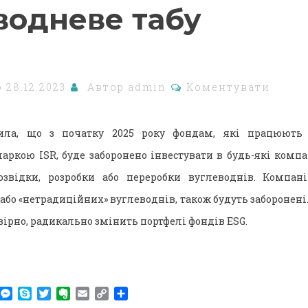
водневе табу
о
28.12.2023
Автор
admin
Коментувати
ила, що з початку 2025 року фондам, які працюють 
аркою ISR, буде заборонено інвестувати в будь-які компан
озвідки, розробки або переробки вуглеводнів. Компані
або «нетрадиційних» вуглеводнів, також будуть заборонен
ірно, радикально змінить портфелі фондів ESG.
am
r
WhatsApp
Messenger
Skype
Twitter
Evernote
Email
Copy
Поділитися
Link