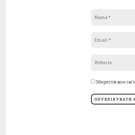
Name
*
Email
*
Website
*
Зберегти моє ім'