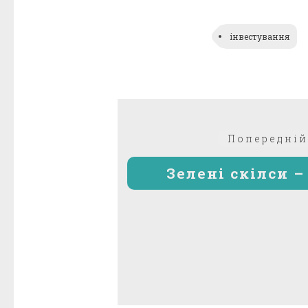
інвестування
Навігація
Попередній
записів
Зелені скілси 