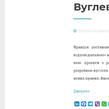
Вугле
Опублікован
Франція постанов
відповідальною» м
нові проекти з р
розробкою вугілля 
нових правил, ймов
Джерело
LinkedIn
Facebook
Telegr
Vibe