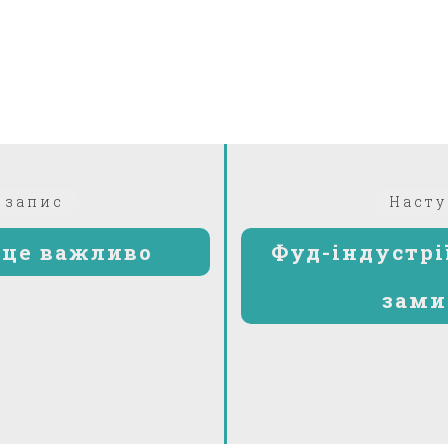
Попередній:
 запис
Насту
– це важливо
Фуд-індустрі
зами