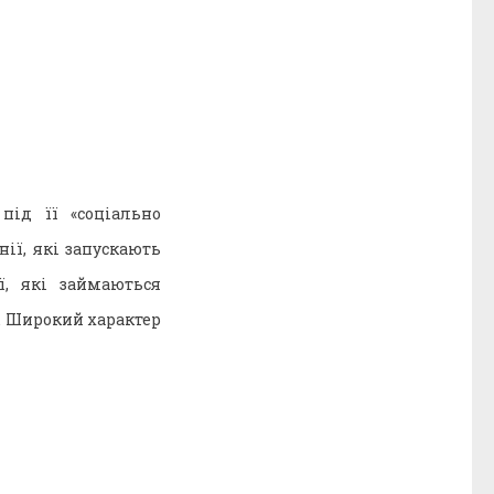
під її «соціально
ії, які запускають
ї, які займаються
і. Широкий характер