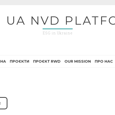
G UA NVD PLATF
ESG in Ukraine
ВНА
ПРОЄКТИ
ПРОЄКТ RWD
OUR MISSION
ПРО НАС
Я