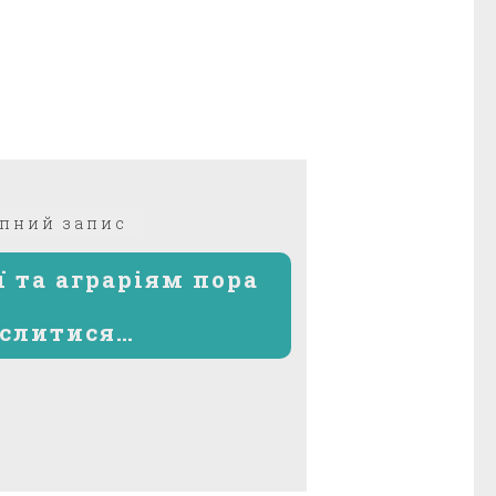
Наступний
пний запис
запис:
ї та аграріям пора
слитися…