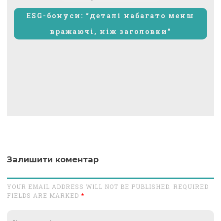
запис:
ESG-бонуси: “деталі набагато менш
вражаючі, ніж заголовки”
Залишити коментар
YOUR EMAIL ADDRESS WILL NOT BE PUBLISHED. REQUIRED
FIELDS ARE MARKED
*
Коментар*