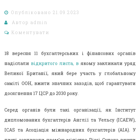
Опубліковано
21.09.2023
Автор
admin
Коментувати
18 вересня 11 бухгалтерських і фінансових органів
надіслали
відкритого листа, в
якому закликали уряд
Великої Британії, який бере участь у глобальному
саміті ООН, вжити значних заходів, щоб гарантувати
досягнення 17 ЦСР до 2030 року.
Серед органів були такі організації, як Інститут
дипломованих бухгалтерів Англії та Уельсу (ICAEW),
ICAS та Асоціація міжнародних бухгалтерів (AIA). У
листі закликали прем’єр-міністра Ріші Сунака вжити