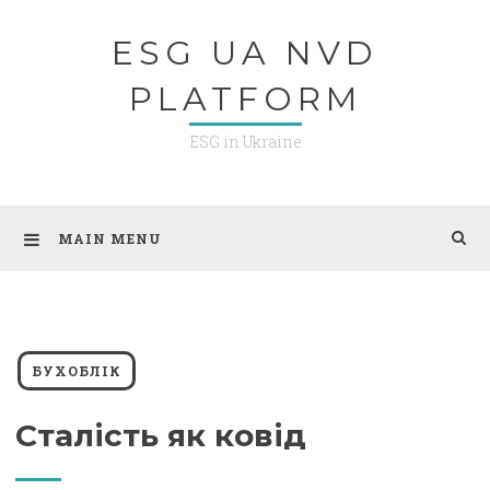
Skip
ESG UA NVD
to
content
PLATFORM
ESG in Ukraine
MAIN MENU
БУХОБЛІК
Сталість як ковід