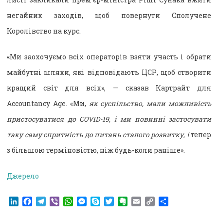
негайних заходів, щоб повернути Сполучене
Королівство на курс.
«Ми заохочуємо всіх операторів взяти участь і обрати
майбутні шляхи, які відповідають ЦСР, щоб створити
кращий світ для всіх», — сказав Картрайт для
Accountancy Age. «Ми,
як суспільство, мали можливість
пристосуватися до COVID-19, і ми повинні застосувати
таку саму спритність до питань сталого розвитку, і
тепер
з більшою терміновістю, ніж будь-коли раніше».
Джерело
LinkedIn
Facebook
Telegram
Viber
WhatsApp
Messenger
Skype
Twitter
Evernote
Email
Copy
Поділитися
Link