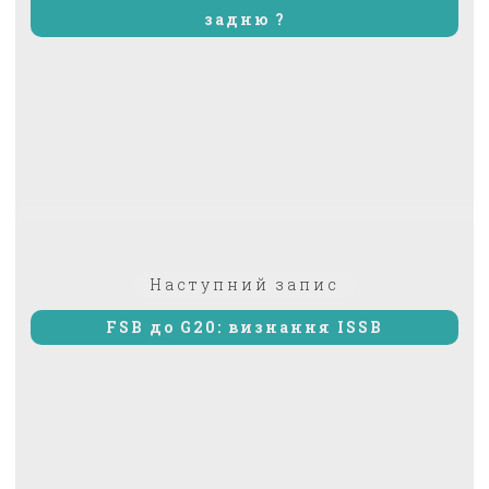
задню ?
Наступний
Наступний запис
запис:
FSB до G20: визнання ISSB