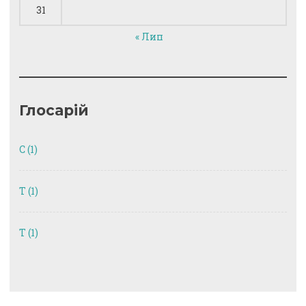
31
« Лип
Глосарій
C
(1)
T
(1)
Т
(1)