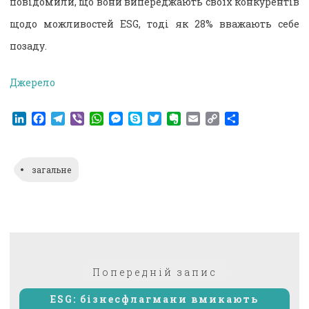
повідомили, що вони випереджають своїх конкурентів
щодо можливостей ESG, тоді як 28% вважають себе
позаду.
Джерело
LinkedIn
Facebook
Telegram
Viber
WhatsApp
Messenger
Skype
Twitter
Evernote
Email
Copy
Поділитися
Link
загальне
Навігація
Попередній:
Попередній запис
записів
ESG: бізнесфлагмани вмикають