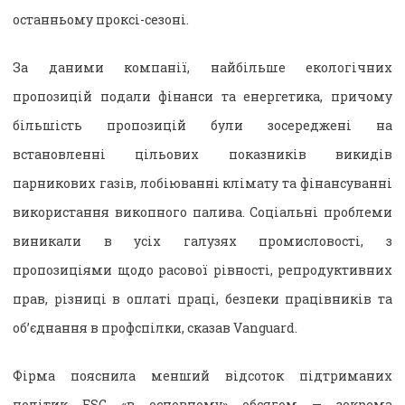
останньому проксі-сезоні.
За даними компанії, найбільше екологічних
пропозицій подали фінанси та енергетика, причому
більшість пропозицій були зосереджені на
встановленні цільових показників викидів
парникових газів, лобіюванні клімату та фінансуванні
використання викопного палива. Соціальні проблеми
виникали в усіх галузях промисловості, з
пропозиціями щодо расової рівності, репродуктивних
прав, різниці в оплаті праці, безпеки працівників та
об’єднання в профспілки, сказав Vanguard.
Фірма пояснила менший відсоток підтриманих
політик ESG «в основному» обсягом — зокрема