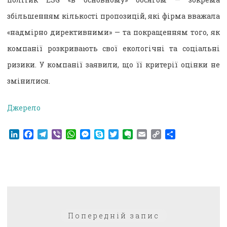
збільшенням кількості пропозицій, які фірма вважала
«надмірно директивними» — та покращенням того, як
компанії розкривають свої екологічні та соціальні
ризики. У компанії заявили, що її критерії оцінки не
змінилися.
Джерело
LinkedIn
Facebook
Telegram
Viber
WhatsApp
Messenger
Skype
Twitter
Evernote
Email
Copy
Поділитися
Link
Навігація
Попередній:
Попередній запис
записів