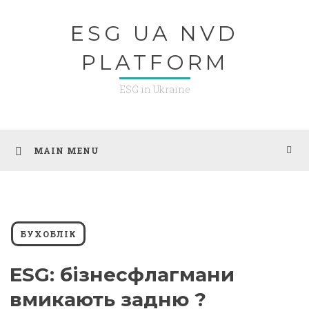
Skip
ESG UA NVD
to
content
PLATFORM
ESG in Ukraine
MAIN MENU
БУХОБЛІК
ESG: бізнесфлагмани
вмикають задню ?