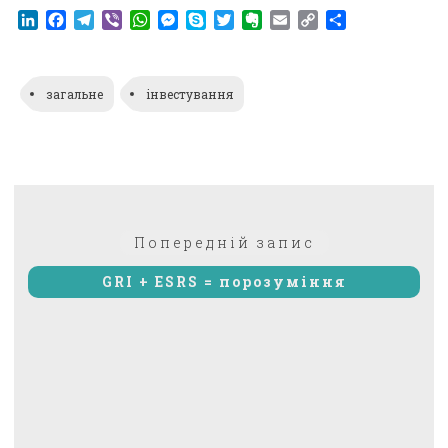
LinkedIn
Facebook
Telegram
Viber
WhatsApp
Messenger
Skype
Twitter
Evernote
Email
Copy
Поділитися
Link
загальне
інвестування
Навігація
Попередній:
Попередній запис
записів
GRI + ESRS = порозуміння