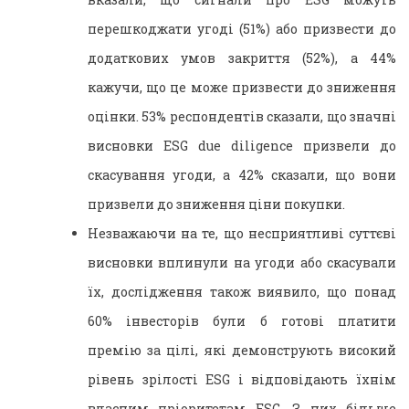
перешкоджати угоді (51%) або призвести до
додаткових умов закриття (52%), а 44%
кажучи, що це може призвести до зниження
оцінки. 53% респондентів сказали, що значні
висновки ESG due diligence призвели до
скасування угоди, а 42% сказали, що вони
призвели до зниження ціни покупки.
Незважаючи на те, що несприятливі суттєві
висновки вплинули на угоди або скасували
їх, дослідження також виявило, що понад
60% інвесторів були б готові платити
премію за цілі, які демонструють високий
рівень зрілості ESG і відповідають їхнім
власним пріоритетам ESG. З них більше