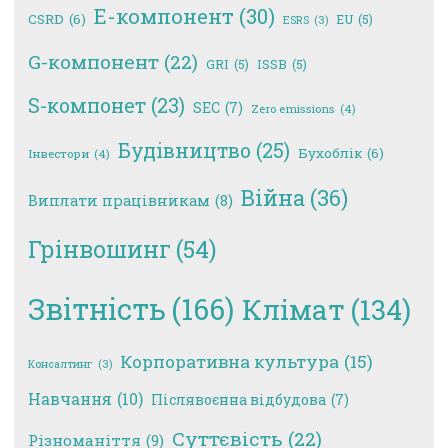
E-компонент
(30)
CSRD
(6)
EU
(5)
ESRS
(3)
G-компонент
(22)
GRI
(5)
ISSB
(5)
S-компонет
(23)
SEC
(7)
Zero emissions
(4)
Будівництво
(25)
Бухоблік
(6)
Інвестори
(4)
Війна
(36)
Виплати працівникам
(8)
Грінвошинг
(54)
Звітність
(166)
Клімат
(134)
Корпоративна культура
(15)
Консалтинг
(3)
Навчання
(10)
Післявоєнна відбудова
(7)
Суттєвість
(22)
Різноманіття
(9)