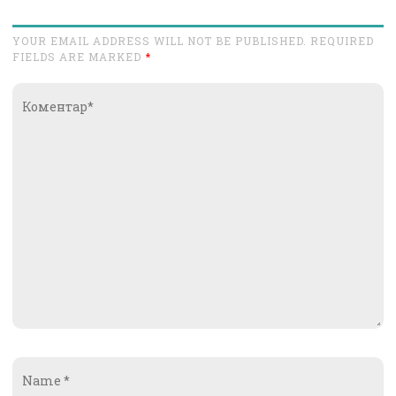
YOUR EMAIL ADDRESS WILL NOT BE PUBLISHED. REQUIRED
FIELDS ARE MARKED
*
Коментар*
Name