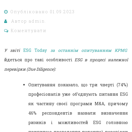
Опубліковано
01.09.2023
Автор
admin.
Коментувати
У звіті
ESG Today
за останнім опитуванням KPMG
йдеться про такі особливості
ESG в процесі належної
перевірки (Due Diligence):
Опитування показало, що три чверті (74%)
професіоналів уже об’єднують питання ESG
як частину своєї програми M&A, причому
46% респондентів назвали визначення
ризиків і можливостей ESG головною
причиною проведення належної перевірки