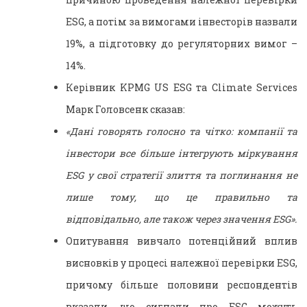
ESG, а потім за вимогами інвесторів назвали
19%, а підготовку до регуляторних вимог –
14%.
Керівник KPMG US ESG та Climate Services
Марк Головсенк сказав:
«Дані говорять голосно та чітко: компанії та
інвестори все більше інтегрують міркування
ESG у свої стратегії злиття та поглинання не
лише тому, що це правильно та
відповідально, але також через значення ESG».
Опитування вивчало потенційний вплив
висновків у процесі належної перевірки ESG,
причому більше половини респондентів
вказали, що сигнали про ESG можуть