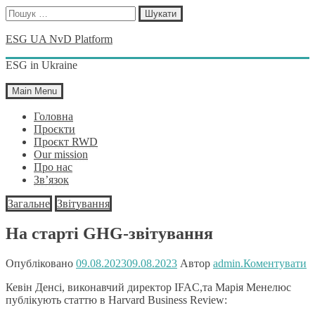
Пошук:
Skip
ESG UA NvD Platform
to
content
ESG in Ukraine
Main Menu
Головна
Проєкти
Проєкт RWD
Our mission
Про нас
Зв’язок
Загальне
Звітування
На старті GHG-звітування
Опубліковано
09.08.2023
09.08.2023
Автор
admin.
Коментувати
Кевін Денсі, виконавчий директор IFAC,та Марія Менелюс
публікують статтю в Harvard Business Review: