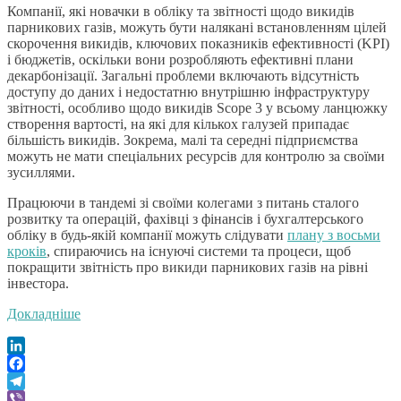
Компанії, які новачки в обліку та звітності щодо викидів
парникових газів, можуть бути налякані встановленням цілей
скорочення викидів, ключових показників ефективності (KPI)
і бюджетів, оскільки вони розробляють ефективні плани
декарбонізації. Загальні проблеми включають відсутність
доступу до даних і недостатню внутрішню інфраструктуру
звітності, особливо щодо викидів Scope 3 у всьому ланцюжку
створення вартості, на які для кількох галузей припадає
більшість викидів. Зокрема, малі та середні підприємства
можуть не мати спеціальних ресурсів для контролю за своїми
зусиллями.
Працюючи в тандемі зі своїми колегами з питань сталого
розвитку та операцій, фахівці з фінансів і бухгалтерського
обліку в будь-якій компанії можуть слідувати
плану з восьми
кроків
, спираючись на існуючі системи та процеси, щоб
покращити звітність про викиди парникових газів на рівні
інвестора.
Докладніше
LinkedIn
Facebook
Telegram