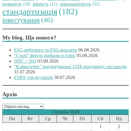
розмаїття
(10)
рівність
(11)
різноманітність
(11)
стандартизація
(182)
інвестування
(46)
My blog. Що нового?
ESG-рейтинги та ESG-виплати
06.08.2026
“Сталі” фонди вийшли в плюс
05.08.2026
ППГ + ISO
03.08.2026
“Кліматичне” кредитування: ЄЦБ продовжує експансію
31.07.2026
ESRS для неуніатів
30.07.2026
Архів
Архів
Серпень 2026
Пн
Вт
Ср
Чт
Пт
Сб
Нд
1
2