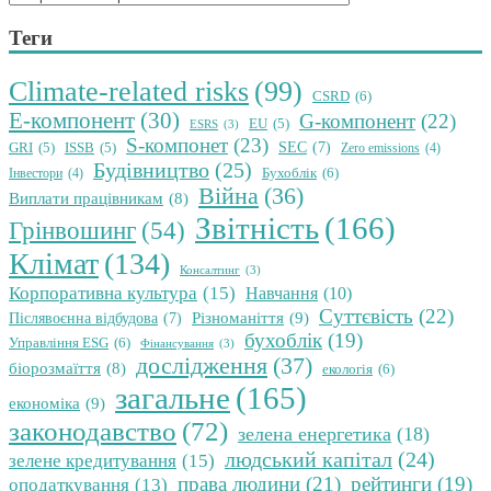
Теги
Climate-related risks
(99)
CSRD
(6)
E-компонент
(30)
G-компонент
(22)
EU
(5)
ESRS
(3)
S-компонет
(23)
SEC
(7)
GRI
(5)
ISSB
(5)
Zero emissions
(4)
Будівництво
(25)
Бухоблік
(6)
Інвестори
(4)
Війна
(36)
Виплати працівникам
(8)
Звітність
(166)
Грінвошинг
(54)
Клімат
(134)
Консалтинг
(3)
Корпоративна культура
(15)
Навчання
(10)
Суттєвість
(22)
Різноманіття
(9)
Післявоєнна відбудова
(7)
бухоблік
(19)
Управління ESG
(6)
Фінансування
(3)
дослідження
(37)
біорозмаїття
(8)
екологія
(6)
загальне
(165)
економіка
(9)
законодавство
(72)
зелена енергетика
(18)
людський капітал
(24)
зелене кредитування
(15)
права людини
(21)
рейтинги
(19)
оподаткування
(13)