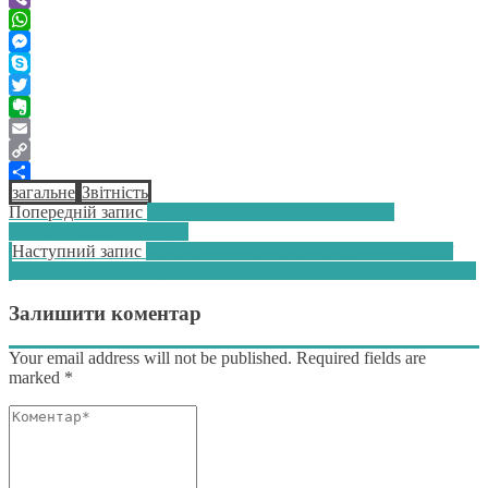
Viber
WhatsApp
Messenger
Skype
Twitter
Evernote
Email
Copy
загальне
Звітність
Link
Поділитися
Навігація
Попередній:
Попередній запис
ESG-дискусії на американському
бухгалтерському Олімпі
записів
Наступний
Наступний запис
“Сьогодні практикується більше рабської
запис:
праці порівняно з будь-яким іншим часом в історії людства…”
Залишити коментар
Your email address will not be published. Required fields are
marked
*
Коментар*