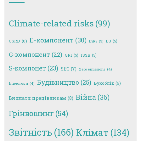
Climate-related risks
(99)
E-компонент
(30)
CSRD
(6)
EU
(5)
ESRS
(3)
G-компонент
(22)
GRI
(5)
ISSB
(5)
S-компонет
(23)
SEC
(7)
Zero emissions
(4)
Будівництво
(25)
Бухоблік
(6)
Інвестори
(4)
Війна
(36)
Виплати працівникам
(8)
Грінвошинг
(54)
Звітність
(166)
Клімат
(134)