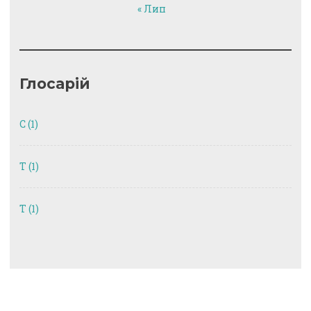
« Лип
Глосарій
C
(1)
T
(1)
Т
(1)