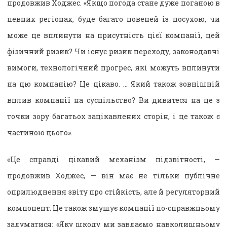
продовжив Ходжес. «Якщо погода стане дуже поганою в
певних регіонах, буде багато повеней із посухою, чи
може це вплинути на присутність цієї компанії, цей
фізичний ризик? Чи існує ризик переходу, законодавчі
вимоги, технологічний прогрес, які можуть вплинути
на цю компанію? Це цікаво. … Який також зовнішній
вплив компанії на суспільство? Ви дивитеся на це з
точки зору багатьох зацікавлених сторін, і це також є
частиною цього».
«Це справді цікавий механізм підзвітності, —
продовжив Ходжес, — він має не тільки публічне
оприлюднення звіту про стійкість, але й регуляторний
компонент. Це також змушує компанії по-справжньому
задуматися: «Яку шкоду ми завдаємо навколишньому