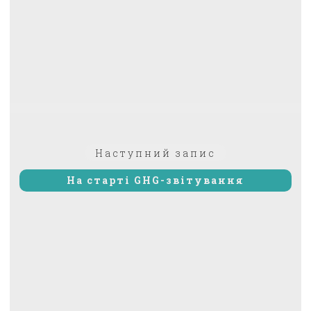
Наступний
Наступний запис
запис:
На старті GHG-звітування