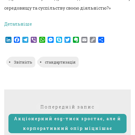
середовищу та суспільству своєю діяльністю?»
Детальніше
LinkedIn
Facebook
Telegram
Viber
WhatsApp
Messenger
Skype
Twitter
Evernote
Email
Copy
Поділитися
Link
Звітність
стандартизація
Навігація
Попередній:
Попередній запис
записів
Акціонерний esg-тиск зростає, але й
корпоративний опір міцнішає