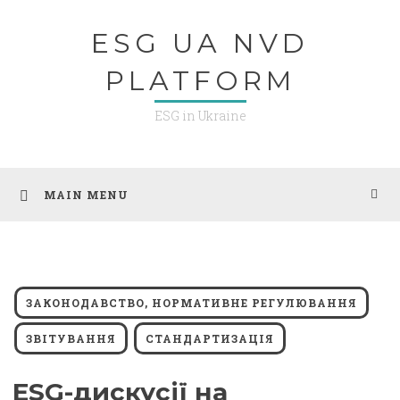
Skip
ESG UA NVD
to
content
PLATFORM
ESG in Ukraine
MAIN MENU
ЗАКОНОДАВСТВО, НОРМАТИВНЕ РЕГУЛЮВАННЯ
ЗВІТУВАННЯ
СТАНДАРТИЗАЦІЯ
ESG-дискусії на