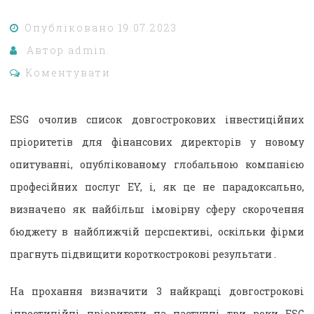
Опубліковано
19.07.2023
Автор
admin.
Коментувати
ESG очолив список довгострокових інвестиційних
пріоритетів для фінансових директорів у новому
опитуванні, опублікованому глобальною компанією
професійних послуг EY, і, як це не парадоксально,
визначено як найбільш імовірну сферу скорочення
бюджету в найближчій перспективі, оскільки фірми
прагнуть підвищити короткострокові результати .
На прохання визначити 3 найкращі довгострокові
інвестиційні пріоритети на наступні три роки ESG