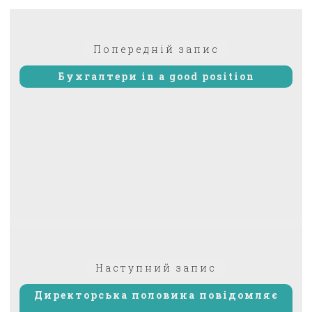
Навігація
Попередній:
Попередній запис
записів
Бухгалтери in a good position
Наступний
Наступний запис
запис:
Директорська половина повідомляє