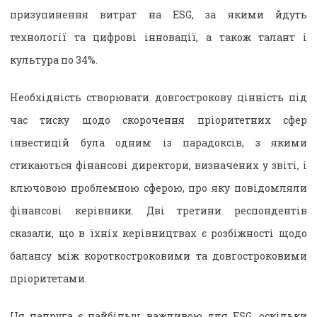
призупинення витрат на ESG, за якими йдуть
технології та цифрові інновації, а також талант і
культура по 34%.
Необхідність створювати довгострокову цінність під
час тиску щодо скорочення пріоритетних сфер
інвестицій була одним із парадоксів, з якими
стикаються фінансові директори, визначених у звіті, і
ключовою проблемною сферою, про яку повідомляли
фінансові керівники. Дві третини респондентів
сказали, що в їхніх керівництвах є розбіжності щодо
балансу між короткостроковими та довгостроковими
пріоритетами.
Ця напруга є найбільш важливою для ESG, оскільки