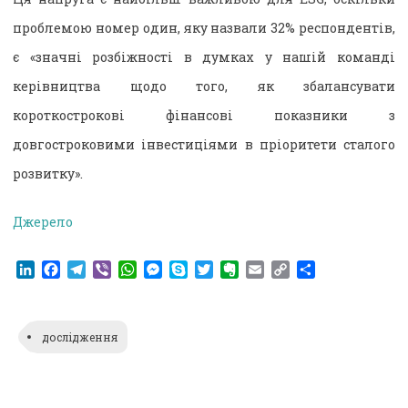
проблемою номер один, яку назвали 32% респондентів,
є «значні розбіжності в думках у нашій команді
керівництва щодо того, як збалансувати
короткострокові фінансові показники з
довгостроковими інвестиціями в пріоритети сталого
розвитку».
Джерело
LinkedIn
Facebook
Telegram
Viber
WhatsApp
Messenger
Skype
Twitter
Evernote
Email
Copy
Поділитися
Link
дослідження