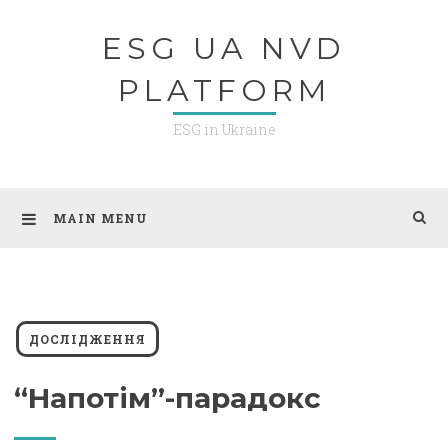
Skip
ESG UA NVD
to
content
PLATFORM
ESG in Ukraine
MAIN MENU
ДОСЛІДЖЕННЯ
“Напотім”-парадокс