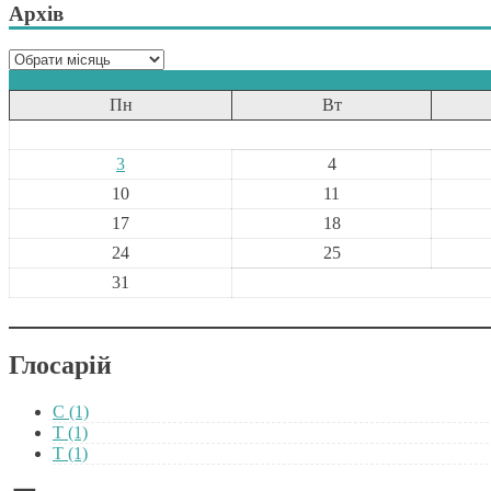
Архів
Архів
Пн
Вт
3
4
10
11
17
18
24
25
31
Глосарій
C
(1)
T
(1)
Т
(1)