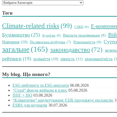
Теги
Climate-related risks
(99)
E-компоне
CSRD
(6)
Вій
Будівництво
(25)
Виплати працівникам
(8)
Бухоблік
(6)
Суттє
Навчання
(10)
Різноманіття
(9)
Післявоєнна відбудова
(7)
загальне
(165)
законодавство
(72)
зелен
рейтинги
(19)
розмаїття
(10)
рівність
(11)
різноманітність
(
My blog. Що нового?
ESG-рейтинги та ESG-виплати
06.08.2026
“Сталі” фонди вийшли в плюс
05.08.2026
ППГ + ISO
03.08.2026
“Кліматичне” кредитування: ЄЦБ продовжує експансію
3
ESRS для неуніатів
30.07.2026