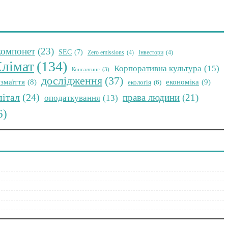
компонет
(23)
SEC
(7)
Zero emissions
(4)
Інвестори
(4)
лімат
(134)
Корпоративна культура
(15)
Консалтинг
(3)
дослідження
(37)
економіка
(9)
змаїття
(8)
екологія
(6)
пітал
(24)
права людини
(21)
оподаткування
(13)
6)