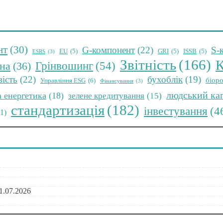
нт
(30)
G-компонент
(22)
S-
EU
(5)
GRI
(5)
ISSB
(5)
ESRS
(3)
Звітність
(166)
К
Грінвошинг
(54)
на
(36)
вість
(22)
бухоблік
(19)
біоро
Управління ESG
(6)
Фінансування
(3)
людський ка
а енергетика
(18)
зелене кредитування
(15)
стандартизація
(182)
інвестування
(4
11)
1.07.2026