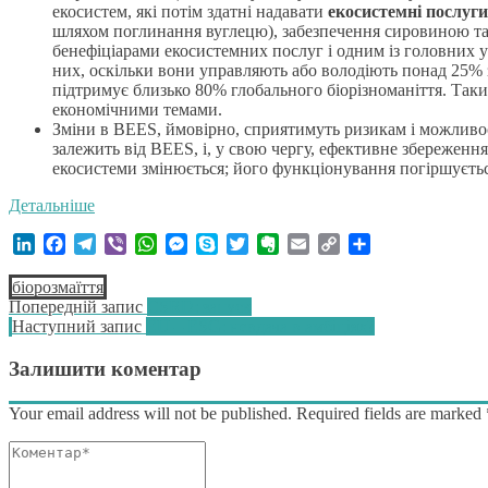
екосистем, які потім здатні надавати
екосистемні послуги
шляхом поглинання вуглецю), забезпечення сировиною та
бенефіціарами екосистемних послуг і одним із головних у
них, оскільки вони управляють або володіють понад 25% з
підтримує близько 80% глобального біорізноманіття. Таки
економічними темами.
Зміни в BEES, ймовірно, сприятимуть ризикам і можливос
залежить від BEES, і, у свою чергу, ефективне збереженн
екосистеми змінюється; його функціонування погіршується
Детальніше
LinkedIn
Facebook
Telegram
Viber
WhatsApp
Messenger
Skype
Twitter
Evernote
Email
Copy
Поділитися
Link
біорозмаїття
Навігація
Попередній:
Попередній запис
CSRD: запуск
Наступний
Наступний запис
EU – ESG: невдача в амбіціях?
записів
запис:
Залишити коментар
Your email address will not be published. Required fields are marked
Коментар*