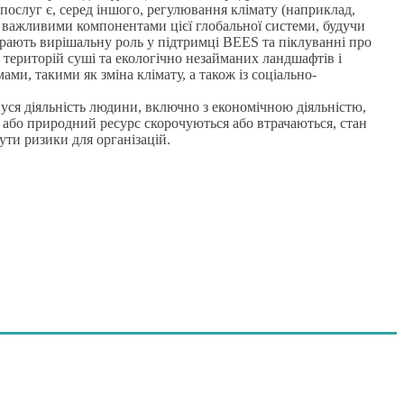
ослуг є, серед іншого, регулювання клімату (наприклад,
 важливими компонентами цієї глобальної системи, будучи
грають вирішальну роль у підтримці BEES та піклуванні про
 територій суші та екологічно незайманих ландшафтів і
и, такими як зміна клімату, а також із соціально-
уся діяльність людини, включно з економічною діяльністю,
д або природний ресурс скорочуються або втрачаються, стан
ути ризики для організацій.