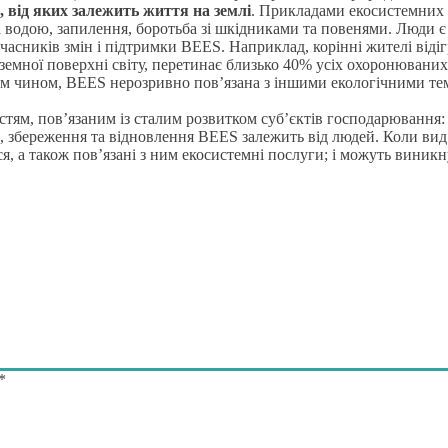
, від яких залежить життя на землі
. Прикладами екосистемних п
 водою, запилення, боротьба зі шкідниками та повенями. Люди є
часників змін і підтримки BEES. Наприклад, корінні жителі віді
емної поверхні світу, перетинає близько 40% усіх охоронюваних
м чином, BEES нерозривно пов’язана з іншими екологічними темам
тям, пов’язаним із сталим розвитком суб’єктів господарювання: 
я, збереження та відновлення BEES залежить від людей. Коли ви
, а також пов’язані з ним екосистемні послуги; і можуть виникн
*