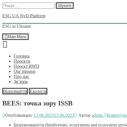
Пошук:
Skip
ESG UA NvD Platform
to
content
ESG in Ukraine
Main Menu
Головна
Проєкти
Проєкт RWD
Our mission
Про нас
Зв’язок
біорозмаїття
Екологія
BEES: точка зору ISSB
Опубліковано
13.06.2023
13.06.2023
Автор
admin.
Коментув
Біорізноманіття (biodiversity, ecosystems and ecosystem 