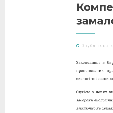
Компе
замал
Опублікован
Законодавці в Єв
пропонованих пр
екологічні заяви, 
Однією з нових в
заборони екологічн
виключно на схемах