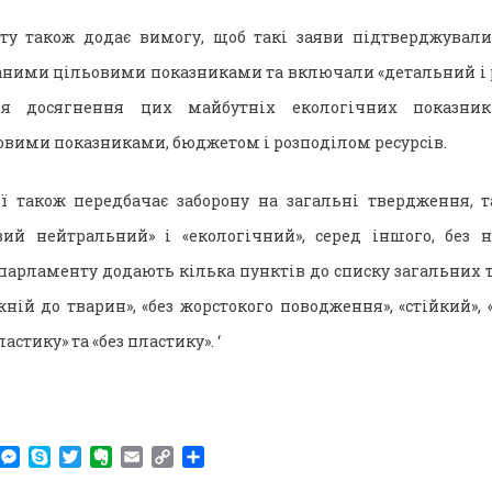
ту також додає вимогу, щоб такі заяви підтверджували
аними цільовими показниками та включали «детальний і
я досягнення цих майбутніх екологічних показникі
вими показниками, бюджетом і розподілом ресурсів.
ї також передбачає заборону на загальні твердження, т
евий нейтральний» і «екологічний», серед іншого, без 
 парламенту додають кілька пунктів до списку загальних 
ній до тварин», «без жорстокого поводження», «стійкий», «
стику» та «без пластику». ‘
am
r
WhatsApp
Messenger
Skype
Twitter
Evernote
Email
Copy
Поділитися
Link