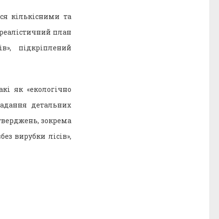
ся кількісними та
 реалістичний план
в», підкріплений
акі як «екологічно
надання детальних
тверджень, зокрема
без вирубки лісів»,