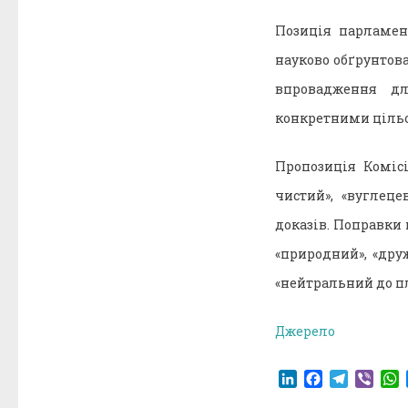
Позиція парламен
науково обґрунтов
впровадження дл
конкретними цільо
Пропозиція Комісі
чистий», «вуглец
доказів. Поправки
«природний», «друж
«нейтральний до пла
Джерело
LinkedIn
Facebook
Telegr
Vibe