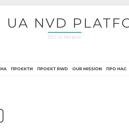
G UA NVD PLATF
ESG in Ukraine
ВНА
ПРОЄКТИ
ПРОЄКТ RWD
OUR MISSION
ПРО НАС