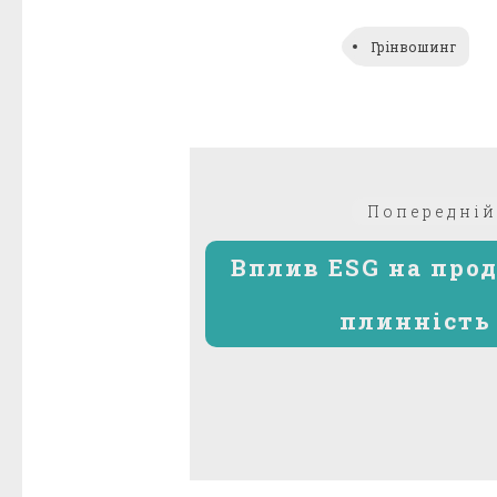
Грінвошинг
Навігація
Попередній
записів
Вплив ESG на про
плинність