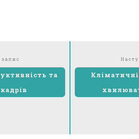
Попередній:
 запис
Насту
дуктивність та
Кліматичні
 кадрів
хвилюват