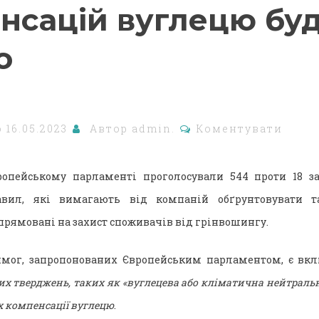
нсацій вуглецю бу
о
о
16.05.2023
Автор
admin.
Коментувати
ропейському парламенті проголосували 544 проти 18 з
авил, які вимагають від компаній обґрунтовувати та
спрямовані на захист споживачів від грінвошингу.
имог, запропонованих Європейським парламентом, є вк
их тверджень, таких як «вуглецева або кліматична нейтральні
 компенсації вуглецю
.