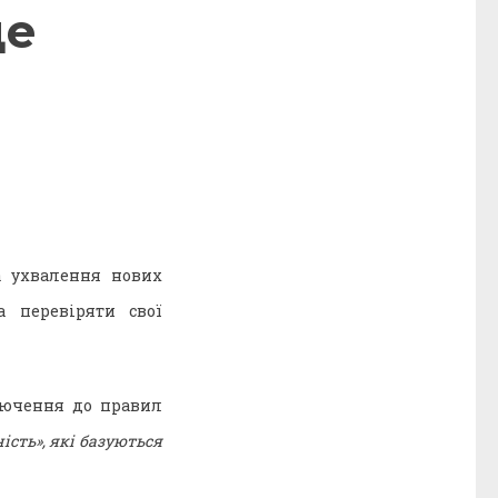
де
а ухвалення нових
 перевіряти свої
лючення до правил
сть», які базуються