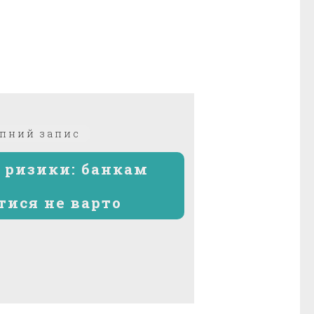
Наступний
пний запис
запис:
 ризики: банкам
ися не варто