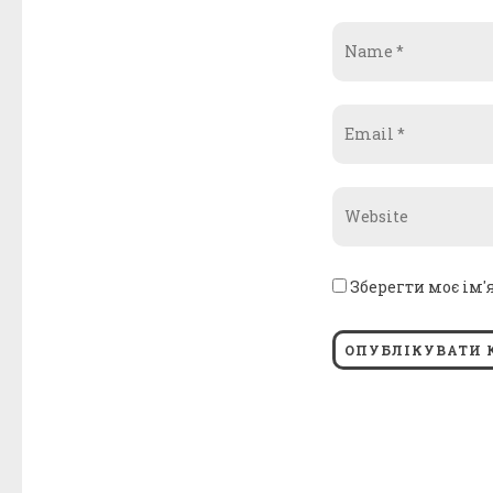
Name
*
Email
*
Website
*
Зберегти моє ім'