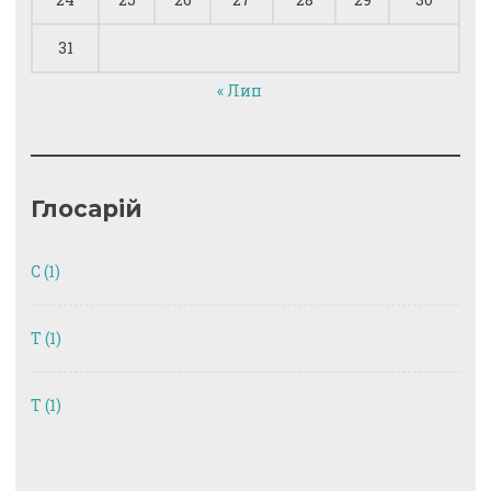
31
« Лип
Глосарій
C
(1)
T
(1)
Т
(1)