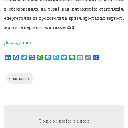
в обговореннях на рівні рад директорів: стагфляція,
енергетична та продовольча кризи, зростання вартості
життя та нерівність,
а також ESG
“.
Докладніше
LinkedIn
Facebook
Telegram
Viber
WhatsApp
Messenger
Skype
Twitter
Evernote
Email
Copy
Поділитися
Link
загальне
Навігація
Попередній:
Попередній запис
записів