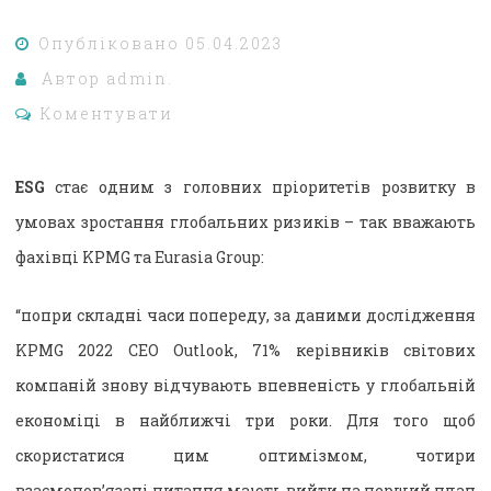
Опубліковано
05.04.2023
Автор
admin.
Коментувати
ESG
стає одним з головних пріоритетів розвитку в
умовах зростання глобальних ризиків – так вважають
фахівці KPMG та Eurasia Group:
“попри складні часи попереду, за даними дослідження
KPMG 2022 CEO Outlook, 71% керівників світових
компаній знову відчувають впевненість у глобальній
економіці в найближчі три роки. Для того щоб
скористатися цим оптимізмом, чотири
взаємопов’язані питання мають вийти на перший план