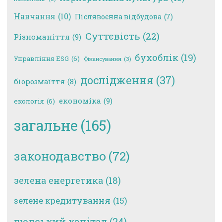
Навчання
(10)
Післявоєнна відбудова
(7)
Суттєвість
(22)
Різноманіття
(9)
бухоблік
(19)
Управління ESG
(6)
Фінансування
(3)
дослідження
(37)
біорозмаїття
(8)
економіка
(9)
екологія
(6)
загальне
(165)
законодавство
(72)
зелена енергетика
(18)
зелене кредитування
(15)
людський капітал
(24)