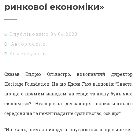
ринкової економіки»
Опубліковано
04.04.2023
Автор
admin.
Коментувати
Сказав Ендрю Олівастро, виконавчий директор
Heritage Foundation. На що Джон Г’юз відповів: “Знаєте,
що ще є прямим нападом на серце та душу будь-якої
економіки? Незворотна деградація навколишнього
середовища та нежиттєздатне суспільство, ось що!”
“На жаль, немає виходу з внутрішнього протиріччя: