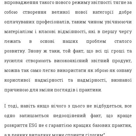
впровадження такого нового режиму звітності тягне за
собою створення великої нової категорії добре
оплачуваних професіоналів, таким чином увічнюючи
матеріалізм і класові відмінності, які в першу чергу
лежать в основі наших проблем сталого
розвитку. Знову ж таки, той факт, що всі ці гроші та
зусилля створюють високоякісний звітний продукт,
можна так само легко використати як зброю як ознаку
корисливої ​​надмірності та надмірності, визнаної
причиною для зміни поглядів і практики.
І тоді, навіть якщо нічого з цього не відбудеться, все
одно залишається недооцінений факт, що краще
розкриття ESG не є гарантією кращих базових практик,
а в деяких випадках може сприяти гіршим”.