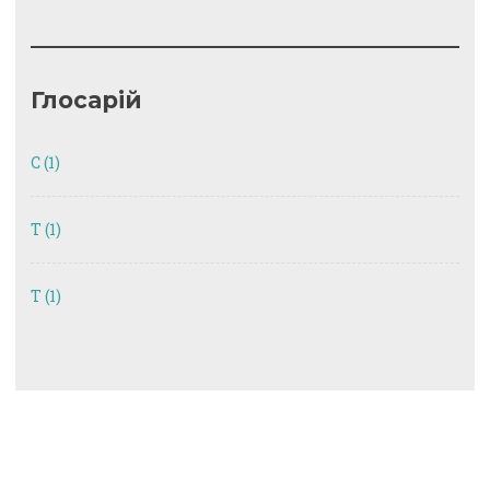
Глосарій
C
(1)
T
(1)
Т
(1)