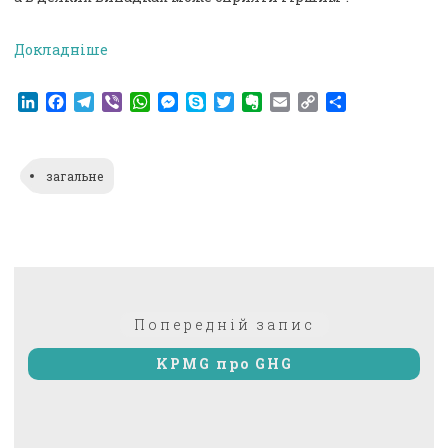
Докладніше
LinkedIn
Facebook
Telegram
Viber
WhatsApp
Messenger
Skype
Twitter
Evernote
Email
Copy
Поділитися
Link
загальне
Навігація
Попередній:
Попередній запис
записів
KPMG про GHG