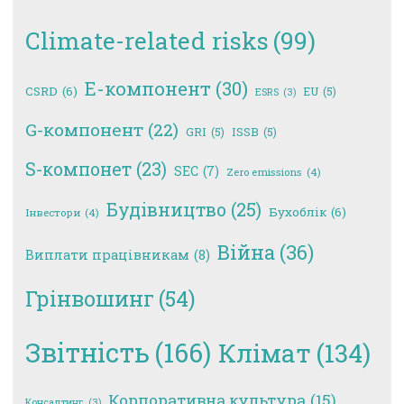
Climate-related risks
(99)
E-компонент
(30)
CSRD
(6)
EU
(5)
ESRS
(3)
G-компонент
(22)
GRI
(5)
ISSB
(5)
S-компонет
(23)
SEC
(7)
Zero emissions
(4)
Будівництво
(25)
Бухоблік
(6)
Інвестори
(4)
Війна
(36)
Виплати працівникам
(8)
Грінвошинг
(54)
Звітність
(166)
Клімат
(134)
Корпоративна культура
(15)
Консалтинг
(3)