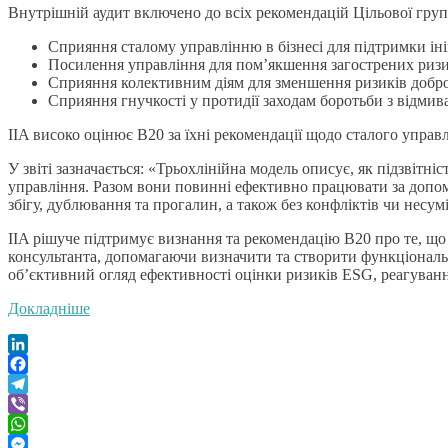
Внутрішній аудит включено до всіх рекомендацій Цільової груп
Сприяння сталому управлінню в бізнесі для підтримки ін
Посилення управління для пом’якшення загострених ризи
Сприяння колективним діям для зменшення ризиків добро
Сприяння гнучкості у протидії заходам боротьби з відм
IIA високо оцінює B20 за їхні рекомендації щодо сталого управ
У звіті зазначається: «Трьохлінійна модель описує, як підзвітн
управління. Разом вони повинні ефективно працювати за допомо
збігу, дублювання та прогалин, а також без конфліктів чи несумі
IIA рішуче підтримує визнання та рекомендацію B20 про те, що 
консультанта, допомагаючи визначити та створити функціонал
об’єктивний огляд ефективності оцінки ризиків ESG, реагуванн
Докладніше
LinkedIn
Facebook
Telegram
Viber
WhatsApp