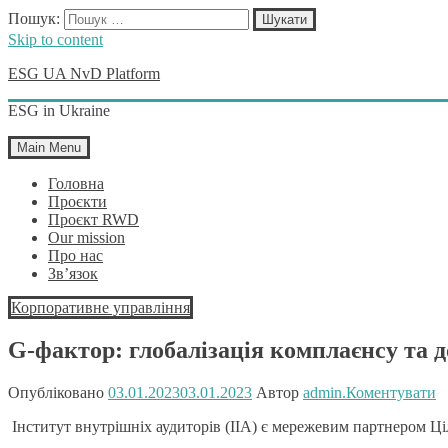
Пошук:
Skip to content
ESG UA NvD Platform
ESG in Ukraine
Main Menu
Головна
Проєкти
Проєкт RWD
Our mission
Про нас
Зв’язок
Корпоративне управління
G-фактор: глобалізація комплаєнсу та д
Опубліковано
03.01.2023
03.01.2023
Автор
admin.
Коментувати
Інститут внутрішніх аудиторів (IIA) є мережевим партнером Ці