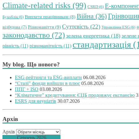
Climate-related risks
(99)
E-компонен
CSRD
(6)
Грінвоши
Війна
(36)
Виплати працівникам
(8)
Бухоблік
(6)
Суттєвість
(22)
Різноманіття
(9)
відбудова
(7)
Управління ESG
(6)
Ф
законодавство
(72)
зелена енергетика
(18)
зелене
стандартизація
(
рівність
(11)
різноманітність
(11)
My blog. Що нового?
ESG-рейтинги та ESG-виплати
06.08.2026
“Сталі” фонди вийшли в плюс
05.08.2026
ППГ + ISO
03.08.2026
“Кліматичне” кредитування: ЄЦБ продовжує експансію
3
ESRS для неуніатів
30.07.2026
Архів
Архів
Серпень 2026