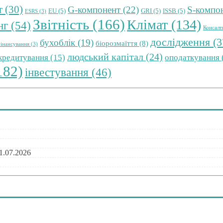
т
(30)
G-компонент
(22)
S-компо
EU
(5)
GRI
(5)
ISSB
(5)
ESRS
(3)
Звітність
(166)
Клімат
(134)
нг
(54)
Консалт
дослідження
(3
бухоблік
(19)
біорозмаїття
(8)
інансування
(3)
людський капітал
(24)
 кредитування
(15)
оподаткування
182)
інвестування
(46)
1.07.2026