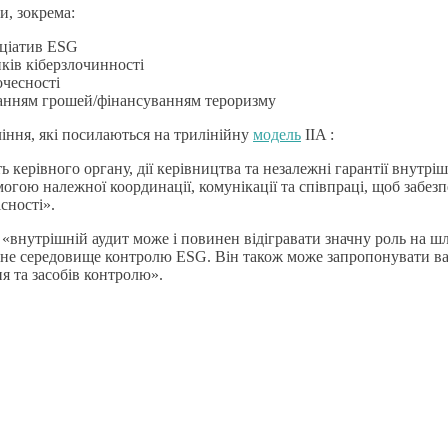
и, зокрема:
іціатив ESG
ків кіберзлочинності
чесності
иванням грошей/фінансуванням тероризму
ління, які посилаються на трилінійну
модель
IIA :
ість керівного органу, дії керівництва та незалежні гарантії вну
гою належної координації, комунікації та співпраці, щоб забезп
сності».
«внутрішній аудит може і повинен відігравати значну роль на шля
ьне середовище контролю ESG. Він також може запропонувати ва
я та засобів контролю».