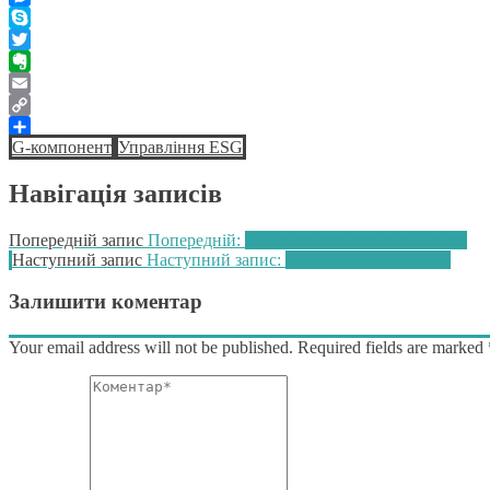
Messenger
Skype
Twitter
Evernote
Email
Copy
G-компонент
Управління ESG
Link
Поділитися
Навігація записів
Попередній запис
Попередній:
Ну добре, що хоч не в Москві
Наступний запис
Наступний запис:
Що ж таке “сталість”?
Залишити коментар
Your email address will not be published. Required fields are marked