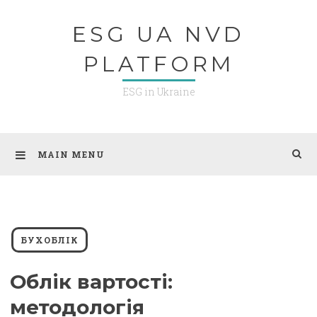
Skip
ESG UA NVD
to
content
PLATFORM
ESG in Ukraine
MAIN MENU
БУХОБЛІК
Облік вартості:
методологія