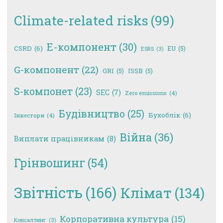
Climate-related risks
(99)
E-компонент
(30)
CSRD
(6)
EU
(5)
ESRS
(3)
G-компонент
(22)
GRI
(5)
ISSB
(5)
S-компонет
(23)
SEC
(7)
Zero emissions
(4)
Будівництво
(25)
Бухоблік
(6)
Інвестори
(4)
Війна
(36)
Виплати працівникам
(8)
Грінвошинг
(54)
Звітність
(166)
Клімат
(134)
Корпоративна культура
(15)
Консалтинг
(3)