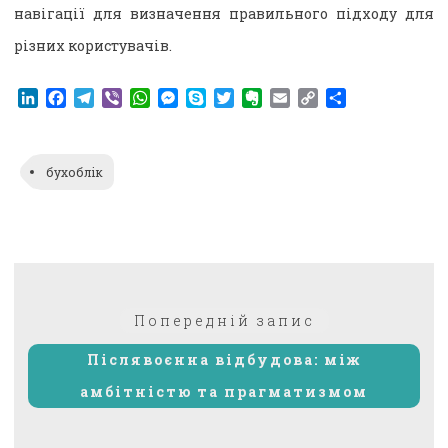
навігації для визначення правильного підходу для
різних користувачів.
LinkedIn
Facebook
Telegram
Viber
WhatsApp
Messenger
Skype
Twitter
Evernote
Email
Copy
Поділитися
Link
бухоблік
Навігація
Попередній:
Попередній запис
записів
Післявоєнна відбудова: між
амбітністю та прагматизмом