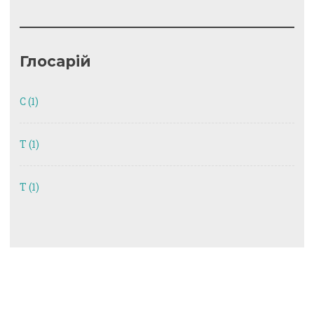
Глосарій
C
(1)
T
(1)
Т
(1)